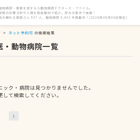
動物病院・獣医を探すなら動物病院ドクターズ・ファイル。
獣医の診療方針や人柄を独自取材で紹介。好みの条件で検索！
街の頼れる獣医さん 937 人、動物病院 9,443 件掲載中！(2026年08月06日現在)
市
ネット予約可
の検索結果
医・動物病院一覧
ニック・病院は見つかりませんでした。
更して検索してください。
1