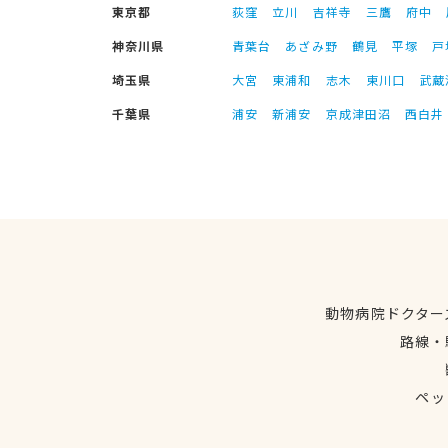
東京都
荻窪
立川
吉祥寺
三鷹
府中
神奈川県
青葉台
あざみ野
鶴見
平塚
戸
埼玉県
大宮
東浦和
志木
東川口
武蔵
千葉県
浦安
新浦安
京成津田沼
西白井
動物病院ドクター
路線・
ペッ