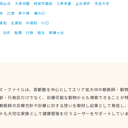
尾山台
大泉学園
成城学園前
三軒茶屋
上石神井
学芸大学
塚
辻堂
茅ケ崎
溝の口
浦和
北浦和
中浦和
川口
白井
船橋
行徳
稲毛
新鎌ヶ谷
ズ・ファイルは、首都圏を中心としてエリア拡大中の獣医師・動
駅・行政区だけでなく、診療可能な動物からも検索できることが
獣医師の診療方針や診療に対する想いを取材し記事として発信し
トも大切な家族として健康管理を行うユーザーをサポートしてい