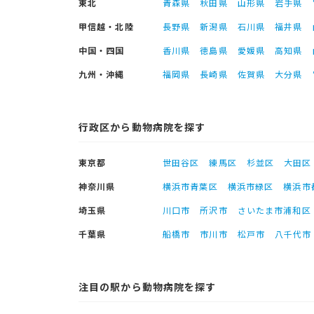
東北
青森県
秋田県
山形県
岩手県
甲信越・北陸
長野県
新潟県
石川県
福井県
中国・四国
香川県
徳島県
愛媛県
高知県
九州・沖縄
福岡県
長崎県
佐賀県
大分県
行政区から動物病院を探す
東京都
世田谷区
練馬区
杉並区
大田区
神奈川県
横浜市青葉区
横浜市緑区
横浜市
埼玉県
川口市
所沢市
さいたま市浦和区
千葉県
船橋市
市川市
松戸市
八千代市
注目の駅から動物病院を探す