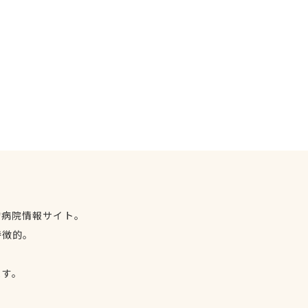
物病院情報サイト。
特徴的。
、
ます。