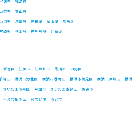
宮城県
福島県
山梨県
富山県
山口県
鳥取県
島根県
岡山県
広島県
宮崎県
熊本県
鹿児島県
沖縄県
新宿区
江東区
江戸川区
品川区
中野区
都筑区
横浜市港北区
横浜市港南区
横浜市鶴見区
横浜市戸塚区
横浜
さいたま市南区
草加市
さいたま市緑区
越谷市
千葉市稲毛区
習志野市
浦安市