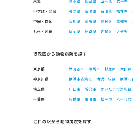
東北
青森県
秋田県
山形県
岩手県
甲信越・北陸
長野県
新潟県
石川県
福井県
中国・四国
香川県
徳島県
愛媛県
高知県
九州・沖縄
福岡県
長崎県
佐賀県
大分県
行政区から動物病院を探す
東京都
世田谷区
練馬区
杉並区
大田区
神奈川県
横浜市青葉区
横浜市緑区
横浜市
埼玉県
川口市
所沢市
さいたま市浦和区
千葉県
船橋市
市川市
松戸市
八千代市
注目の駅から動物病院を探す