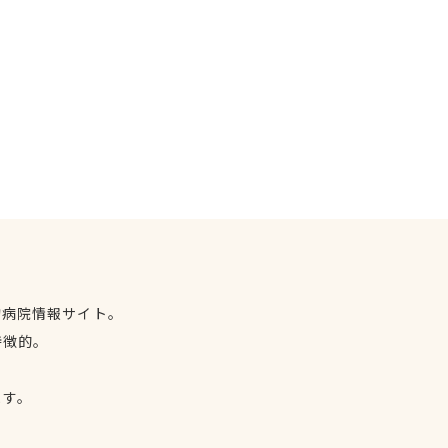
物病院情報サイト。
特徴的。
、
ます。