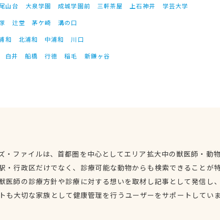
尾山台
大泉学園
成城学園前
三軒茶屋
上石神井
学芸大学
塚
辻堂
茅ケ崎
溝の口
浦和
北浦和
中浦和
川口
白井
船橋
行徳
稲毛
新鎌ヶ谷
ズ・ファイルは、首都圏を中心としてエリア拡大中の獣医師・動
駅・行政区だけでなく、診療可能な動物からも検索できることが
獣医師の診療方針や診療に対する想いを取材し記事として発信し
トも大切な家族として健康管理を行うユーザーをサポートしてい