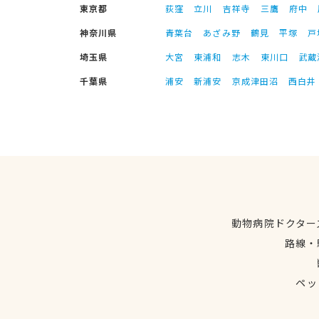
東京都
荻窪
立川
吉祥寺
三鷹
府中
神奈川県
青葉台
あざみ野
鶴見
平塚
戸
埼玉県
大宮
東浦和
志木
東川口
武蔵
千葉県
浦安
新浦安
京成津田沼
西白井
動物病院ドクター
路線・
ペッ