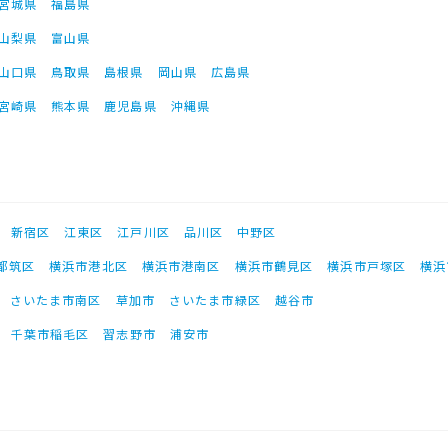
宮城県
福島県
山梨県
富山県
山口県
鳥取県
島根県
岡山県
広島県
宮崎県
熊本県
鹿児島県
沖縄県
新宿区
江東区
江戸川区
品川区
中野区
都筑区
横浜市港北区
横浜市港南区
横浜市鶴見区
横浜市戸塚区
横浜
さいたま市南区
草加市
さいたま市緑区
越谷市
千葉市稲毛区
習志野市
浦安市