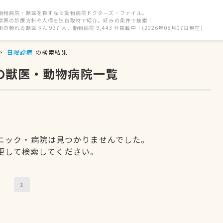
動物病院・獣医を探すなら動物病院ドクターズ・ファイル。
獣医の診療方針や人柄を独自取材で紹介。好みの条件で検索！
街の頼れる獣医さん 937 人、動物病院 9,443 件掲載中！(2026年08月07日現在)
日曜診療
の検索結果
の獣医・動物病院一覧
ニック・病院は見つかりませんでした。
更して検索してください。
1