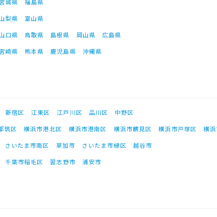
宮城県
福島県
山梨県
富山県
山口県
鳥取県
島根県
岡山県
広島県
宮崎県
熊本県
鹿児島県
沖縄県
新宿区
江東区
江戸川区
品川区
中野区
都筑区
横浜市港北区
横浜市港南区
横浜市鶴見区
横浜市戸塚区
横浜
さいたま市南区
草加市
さいたま市緑区
越谷市
千葉市稲毛区
習志野市
浦安市