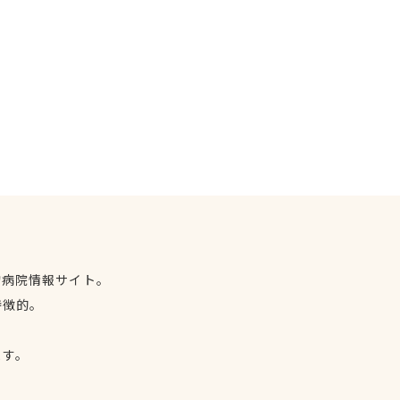
物病院情報サイト。
特徴的。
、
ます。