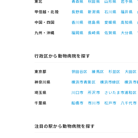
東北
青森県
秋田県
山形県
岩手県
甲信越・北陸
長野県
新潟県
石川県
福井県
中国・四国
香川県
徳島県
愛媛県
高知県
九州・沖縄
福岡県
長崎県
佐賀県
大分県
行政区から動物病院を探す
東京都
世田谷区
練馬区
杉並区
大田区
神奈川県
横浜市青葉区
横浜市緑区
横浜市
埼玉県
川口市
所沢市
さいたま市浦和区
千葉県
船橋市
市川市
松戸市
八千代市
注目の駅から動物病院を探す