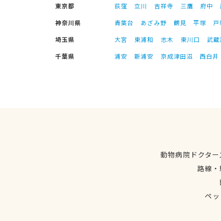
東京都
荻窪
立川
吉祥寺
三鷹
府中
神奈川県
青葉台
あざみ野
鶴見
平塚
戸
埼玉県
大宮
東浦和
志木
東川口
武蔵
千葉県
浦安
新浦安
京成津田沼
西白井
動物病院ドクター
路線・
ペッ