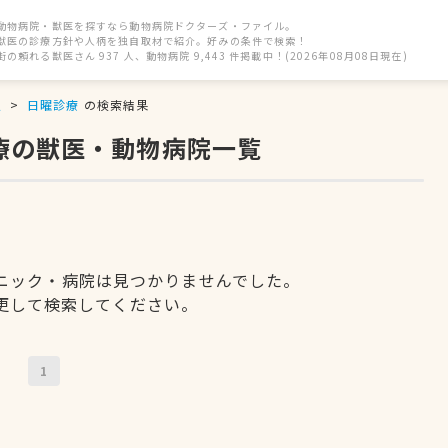
動物病院・獣医を探すなら動物病院ドクターズ・ファイル。
獣医の診療方針や人柄を独自取材で紹介。好みの条件で検索！
街の頼れる獣医さん 937 人、動物病院 9,443 件掲載中！(2026年08月08日現在)
駅
日曜診療
の検索結果
療の獣医・動物病院一覧
ニック・病院は見つかりませんでした。
更して検索してください。
1