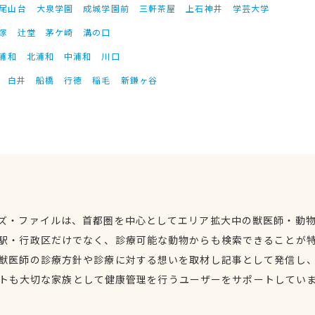
尾山台
大泉学園
成城学園前
三軒茶屋
上石神井
学芸大学
塚
辻堂
茅ケ崎
溝の口
浦和
北浦和
中浦和
川口
白井
船橋
行徳
稲毛
新鎌ヶ谷
ズ・ファイルは、首都圏を中心としてエリア拡大中の獣医師・動
駅・行政区だけでなく、診療可能な動物からも検索できることが
獣医師の診療方針や診療に対する想いを取材し記事として発信し
トも大切な家族として健康管理を行うユーザーをサポートしてい