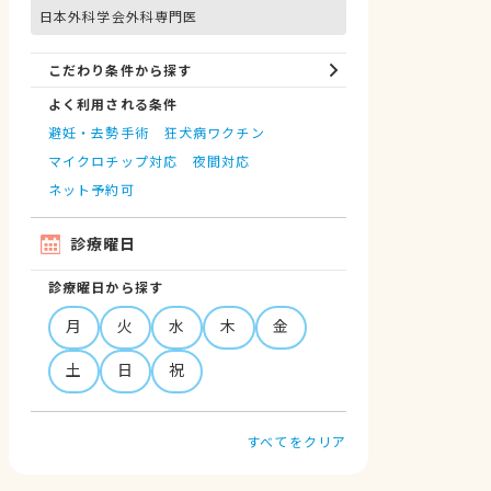
日本外科学会外科専門医
こだわり条件から探す
よく利用される条件
避妊・去勢手術
狂犬病ワクチン
マイクロチップ対応
夜間対応
ネット予約可
診療曜日
診療曜日から探す
月
火
水
木
金
土
日
祝
すべてをクリア