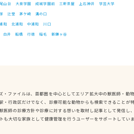
尾山台
大泉学園
成城学園前
三軒茶屋
上石神井
学芸大学
塚
辻堂
茅ケ崎
溝の口
浦和
北浦和
中浦和
川口
白井
船橋
行徳
稲毛
新鎌ヶ谷
ズ・ファイルは、首都圏を中心としてエリア拡大中の獣医師・動
駅・行政区だけでなく、診療可能な動物からも検索できることが
獣医師の診療方針や診療に対する想いを取材し記事として発信し
トも大切な家族として健康管理を行うユーザーをサポートしてい