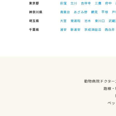
東京都
荻窪
立川
吉祥寺
三鷹
府中
神奈川県
青葉台
あざみ野
鶴見
平塚
戸
埼玉県
大宮
東浦和
志木
東川口
武蔵
千葉県
浦安
新浦安
京成津田沼
西白井
動物病院ドクター
路線・
ペッ