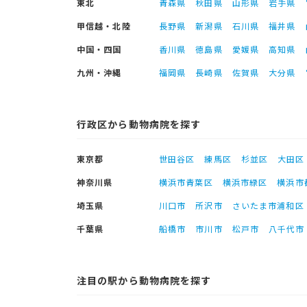
東北
青森県
秋田県
山形県
岩手県
甲信越・北陸
長野県
新潟県
石川県
福井県
中国・四国
香川県
徳島県
愛媛県
高知県
九州・沖縄
福岡県
長崎県
佐賀県
大分県
行政区から動物病院を探す
東京都
世田谷区
練馬区
杉並区
大田区
神奈川県
横浜市青葉区
横浜市緑区
横浜市
埼玉県
川口市
所沢市
さいたま市浦和区
千葉県
船橋市
市川市
松戸市
八千代市
注目の駅から動物病院を探す