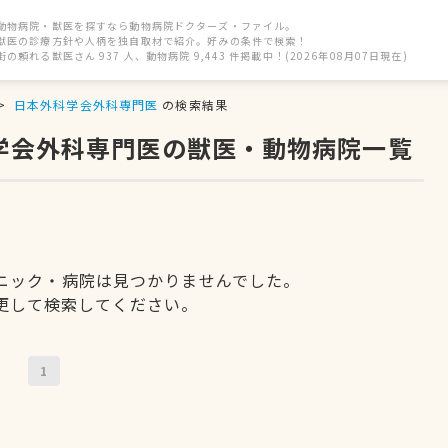
動物病院・獣医を探すなら動物病院ドクターズ・ファイル。
獣医の診療方針や人柄を独自取材で紹介。好みの条件で検索！
街の頼れる獣医さん 937 人、動物病院 9,443 件掲載中！(2026年08月07日現在)
日本外科学会外科専門医
の検索結果
科学会外科専門医の獣医・動物病院一覧
ニック・病院は見つかりませんでした。
更して検索してください。
1