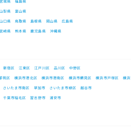
宮城県
福島県
山梨県
富山県
山口県
鳥取県
島根県
岡山県
広島県
宮崎県
熊本県
鹿児島県
沖縄県
新宿区
江東区
江戸川区
品川区
中野区
都筑区
横浜市港北区
横浜市港南区
横浜市鶴見区
横浜市戸塚区
横浜
さいたま市南区
草加市
さいたま市緑区
越谷市
千葉市稲毛区
習志野市
浦安市