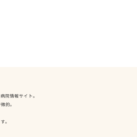
物病院情報サイト。
特徴的。
、
ます。