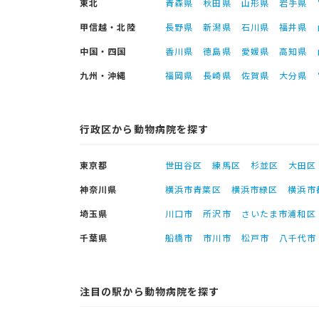
東北
青森県
秋田県
山形県
岩手県
甲信越・北陸
長野県
新潟県
石川県
福井県
中国・四国
香川県
徳島県
愛媛県
高知県
九州・沖縄
福岡県
長崎県
佐賀県
大分県
行政区から動物病院を探す
東京都
世田谷区
練馬区
杉並区
大田区
神奈川県
横浜市青葉区
横浜市緑区
横浜市
埼玉県
川口市
所沢市
さいたま市浦和区
千葉県
船橋市
市川市
松戸市
八千代市
注目の駅から動物病院を探す