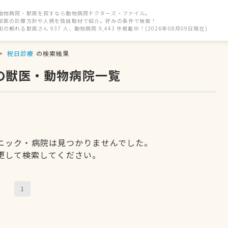
動物病院・獣医を探すなら動物病院ドクターズ・ファイル。
獣医の診療方針や人柄を独自取材で紹介。好みの条件で検索！
街の頼れる獣医さん 937 人、動物病院 9,443 件掲載中！(2026年08月09日現在)
祝日診療
の検索結果
の獣医・動物病院一覧
ニック・病院は見つかりませんでした。
更して検索してください。
1