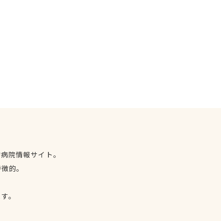
物病院情報サイト。
特徴的。
、
ます。