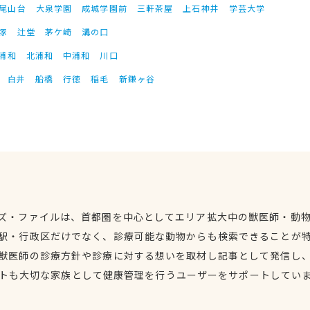
尾山台
大泉学園
成城学園前
三軒茶屋
上石神井
学芸大学
塚
辻堂
茅ケ崎
溝の口
浦和
北浦和
中浦和
川口
白井
船橋
行徳
稲毛
新鎌ヶ谷
ズ・ファイルは、首都圏を中心としてエリア拡大中の獣医師・動
駅・行政区だけでなく、診療可能な動物からも検索できることが
獣医師の診療方針や診療に対する想いを取材し記事として発信し
トも大切な家族として健康管理を行うユーザーをサポートしてい