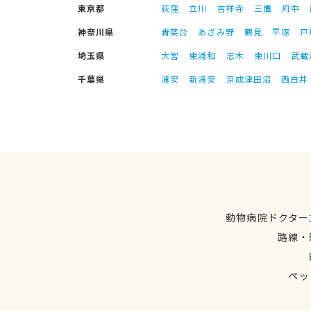
東京都
荻窪
立川
吉祥寺
三鷹
府中
神奈川県
青葉台
あざみ野
鶴見
平塚
戸
埼玉県
大宮
東浦和
志木
東川口
武蔵
千葉県
浦安
新浦安
京成津田沼
西白井
動物病院ドクター
路線・
ペッ