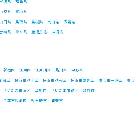
宮城県
福島県
山梨県
富山県
山口県
鳥取県
島根県
岡山県
広島県
宮崎県
熊本県
鹿児島県
沖縄県
新宿区
江東区
江戸川区
品川区
中野区
都筑区
横浜市港北区
横浜市港南区
横浜市鶴見区
横浜市戸塚区
横浜
さいたま市南区
草加市
さいたま市緑区
越谷市
千葉市稲毛区
習志野市
浦安市