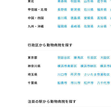
東北
青森県
秋田県
山形県
岩手県
甲信越・北陸
長野県
新潟県
石川県
福井県
中国・四国
香川県
徳島県
愛媛県
高知県
九州・沖縄
福岡県
長崎県
佐賀県
大分県
行政区から動物病院を探す
東京都
世田谷区
練馬区
杉並区
大田区
神奈川県
横浜市青葉区
横浜市緑区
横浜市
埼玉県
川口市
所沢市
さいたま市浦和区
千葉県
船橋市
市川市
松戸市
八千代市
注目の駅から動物病院を探す