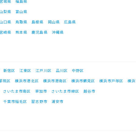
宮城県
福島県
山梨県
富山県
山口県
鳥取県
島根県
岡山県
広島県
宮崎県
熊本県
鹿児島県
沖縄県
新宿区
江東区
江戸川区
品川区
中野区
都筑区
横浜市港北区
横浜市港南区
横浜市鶴見区
横浜市戸塚区
横浜
さいたま市南区
草加市
さいたま市緑区
越谷市
千葉市稲毛区
習志野市
浦安市