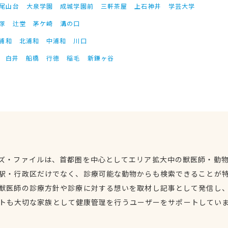
尾山台
大泉学園
成城学園前
三軒茶屋
上石神井
学芸大学
塚
辻堂
茅ケ崎
溝の口
浦和
北浦和
中浦和
川口
白井
船橋
行徳
稲毛
新鎌ヶ谷
ズ・ファイルは、首都圏を中心としてエリア拡大中の獣医師・動
駅・行政区だけでなく、診療可能な動物からも検索できることが
獣医師の診療方針や診療に対する想いを取材し記事として発信し
トも大切な家族として健康管理を行うユーザーをサポートしてい