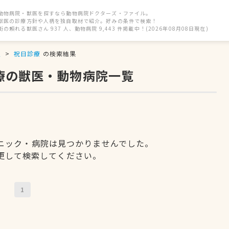
動物病院・獣医を探すなら動物病院ドクターズ・ファイル。
獣医の診療方針や人柄を独自取材で紹介。好みの条件で検索！
街の頼れる獣医さん 937 人、動物病院 9,443 件掲載中！(2026年08月08日現在)
駅
祝日診療
の検索結果
療の獣医・動物病院一覧
ニック・病院は見つかりませんでした。
更して検索してください。
1