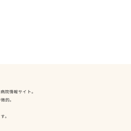
物病院情報サイト。
特徴的。
、
ます。