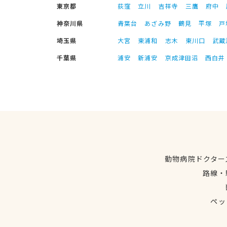
東京都
荻窪
立川
吉祥寺
三鷹
府中
神奈川県
青葉台
あざみ野
鶴見
平塚
戸
埼玉県
大宮
東浦和
志木
東川口
武蔵
千葉県
浦安
新浦安
京成津田沼
西白井
動物病院ドクター
路線・
ペッ