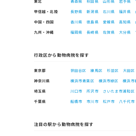
東北
青森県
秋田県
山形県
岩手県
甲信越・北陸
長野県
新潟県
石川県
福井県
中国・四国
香川県
徳島県
愛媛県
高知県
九州・沖縄
福岡県
長崎県
佐賀県
大分県
行政区から動物病院を探す
東京都
世田谷区
練馬区
杉並区
大田区
神奈川県
横浜市青葉区
横浜市緑区
横浜市
埼玉県
川口市
所沢市
さいたま市浦和区
千葉県
船橋市
市川市
松戸市
八千代市
注目の駅から動物病院を探す