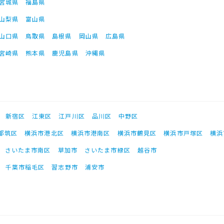
宮城県
福島県
山梨県
富山県
山口県
鳥取県
島根県
岡山県
広島県
宮崎県
熊本県
鹿児島県
沖縄県
新宿区
江東区
江戸川区
品川区
中野区
都筑区
横浜市港北区
横浜市港南区
横浜市鶴見区
横浜市戸塚区
横浜
さいたま市南区
草加市
さいたま市緑区
越谷市
千葉市稲毛区
習志野市
浦安市