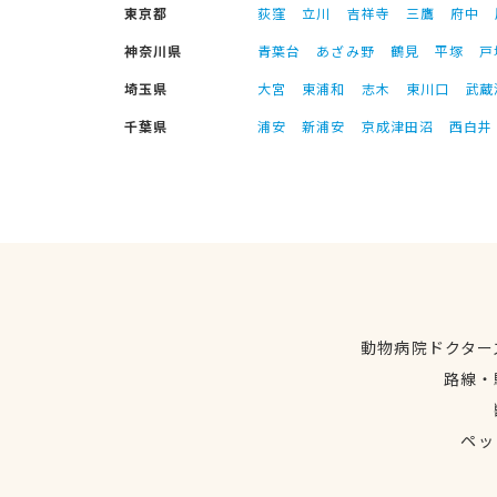
東京都
荻窪
立川
吉祥寺
三鷹
府中
神奈川県
青葉台
あざみ野
鶴見
平塚
戸
埼玉県
大宮
東浦和
志木
東川口
武蔵
千葉県
浦安
新浦安
京成津田沼
西白井
動物病院ドクター
路線・
ペッ