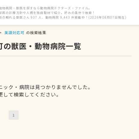
動物病院・獣医を探すなら動物病院ドクターズ・ファイル。
獣医の診療方針や人柄を独自取材で紹介。好みの条件で検索！
街の頼れる獣医さん 937 人、動物病院 9,443 件掲載中！(2026年08月07日現在)
英語対応可
の検索結果
可の獣医・動物病院一覧
ニック・病院は見つかりませんでした。
更して検索してください。
1