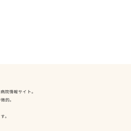
物病院情報サイト。
特徴的。
、
ます。