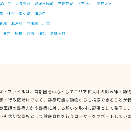
尾山台
大泉学園
成城学園前
三軒茶屋
上石神井
学芸大学
塚
辻堂
茅ケ崎
溝の口
浦和
北浦和
中浦和
川口
白井
船橋
行徳
稲毛
新鎌ヶ谷
ズ・ファイルは、首都圏を中心としてエリア拡大中の獣医師・動
駅・行政区だけでなく、診療可能な動物からも検索できることが
獣医師の診療方針や診療に対する想いを取材し記事として発信し
トも大切な家族として健康管理を行うユーザーをサポートしてい