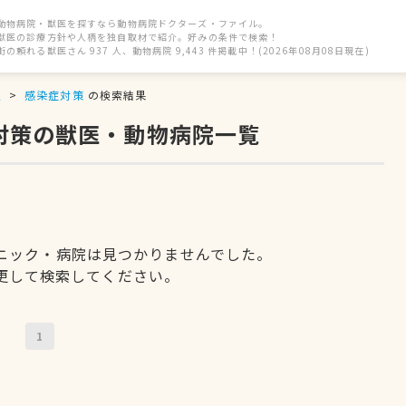
動物病院・獣医を探すなら動物病院ドクターズ・ファイル。
獣医の診療方針や人柄を独自取材で紹介。好みの条件で検索！
街の頼れる獣医さん 937 人、動物病院 9,443 件掲載中！(2026年08月08日現在)
駅
感染症対策
の検索結果
対策の獣医・動物病院一覧
ニック・病院は見つかりませんでした。
更して検索してください。
1