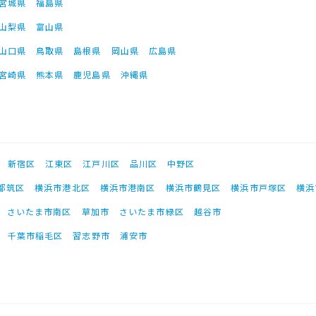
宮城県
福島県
山梨県
富山県
山口県
鳥取県
島根県
岡山県
広島県
宮崎県
熊本県
鹿児島県
沖縄県
新宿区
江東区
江戸川区
品川区
中野区
都筑区
横浜市港北区
横浜市港南区
横浜市鶴見区
横浜市戸塚区
横浜
さいたま市南区
草加市
さいたま市緑区
越谷市
千葉市稲毛区
習志野市
浦安市