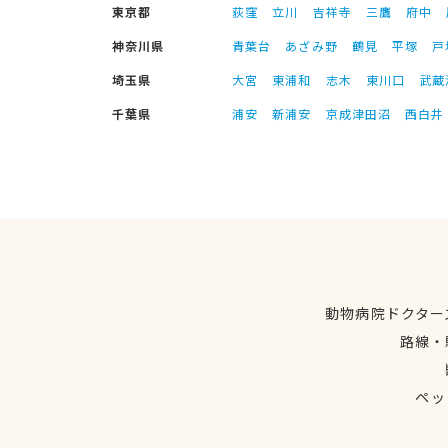
東京都
荻窪
立川
吉祥寺
三鷹
府中
神奈川県
青葉台
あざみ野
鶴見
平塚
戸
埼玉県
大宮
東浦和
志木
東川口
武蔵
千葉県
浦安
新浦安
京成津田沼
西白井
動物病院ドクター
路線・
ペッ