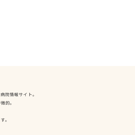
物病院情報サイト。
特徴的。
、
ます。