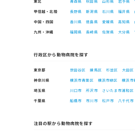
東北
青森県
秋田県
山形県
岩手県
甲信越・北陸
長野県
新潟県
石川県
福井県
中国・四国
香川県
徳島県
愛媛県
高知県
九州・沖縄
福岡県
長崎県
佐賀県
大分県
行政区から動物病院を探す
東京都
世田谷区
練馬区
杉並区
大田区
神奈川県
横浜市青葉区
横浜市緑区
横浜市
埼玉県
川口市
所沢市
さいたま市浦和区
千葉県
船橋市
市川市
松戸市
八千代市
注目の駅から動物病院を探す