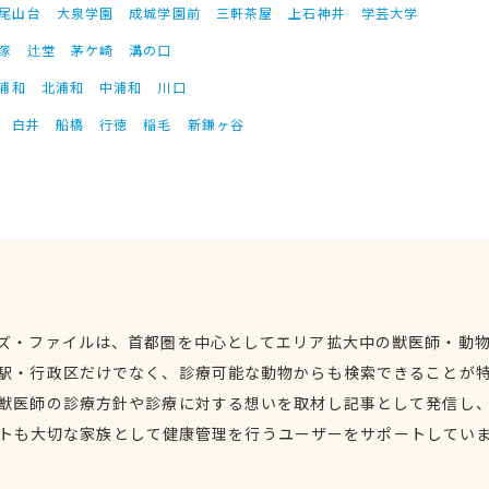
尾山台
大泉学園
成城学園前
三軒茶屋
上石神井
学芸大学
塚
辻堂
茅ケ崎
溝の口
浦和
北浦和
中浦和
川口
白井
船橋
行徳
稲毛
新鎌ヶ谷
ズ・ファイルは、首都圏を中心としてエリア拡大中の獣医師・動
駅・行政区だけでなく、診療可能な動物からも検索できることが
獣医師の診療方針や診療に対する想いを取材し記事として発信し
トも大切な家族として健康管理を行うユーザーをサポートしてい