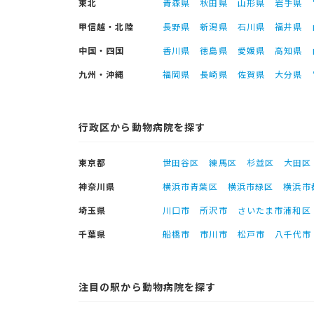
東北
青森県
秋田県
山形県
岩手県
甲信越・北陸
長野県
新潟県
石川県
福井県
中国・四国
香川県
徳島県
愛媛県
高知県
九州・沖縄
福岡県
長崎県
佐賀県
大分県
行政区から動物病院を探す
東京都
世田谷区
練馬区
杉並区
大田区
神奈川県
横浜市青葉区
横浜市緑区
横浜市
埼玉県
川口市
所沢市
さいたま市浦和区
千葉県
船橋市
市川市
松戸市
八千代市
注目の駅から動物病院を探す