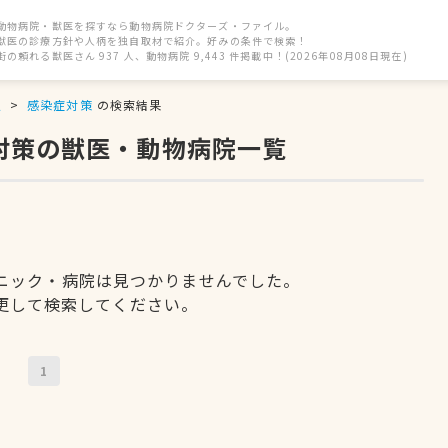
動物病院・獣医を探すなら動物病院ドクターズ・ファイル。
獣医の診療方針や人柄を独自取材で紹介。好みの条件で検索！
街の頼れる獣医さん 937 人、動物病院 9,443 件掲載中！(2026年08月08日現在)
駅
感染症対策
の検索結果
対策の獣医・動物病院一覧
ニック・病院は見つかりませんでした。
更して検索してください。
1