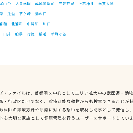
尾山台
大泉学園
成城学園前
三軒茶屋
上石神井
学芸大学
塚
辻堂
茅ケ崎
溝の口
浦和
北浦和
中浦和
川口
白井
船橋
行徳
稲毛
新鎌ヶ谷
ズ・ファイルは、首都圏を中心としてエリア拡大中の獣医師・動
駅・行政区だけでなく、診療可能な動物からも検索できることが
獣医師の診療方針や診療に対する想いを取材し記事として発信し
トも大切な家族として健康管理を行うユーザーをサポートしてい