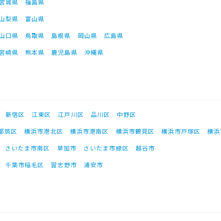
宮城県
福島県
山梨県
富山県
山口県
鳥取県
島根県
岡山県
広島県
宮崎県
熊本県
鹿児島県
沖縄県
新宿区
江東区
江戸川区
品川区
中野区
都筑区
横浜市港北区
横浜市港南区
横浜市鶴見区
横浜市戸塚区
横浜
さいたま市南区
草加市
さいたま市緑区
越谷市
千葉市稲毛区
習志野市
浦安市