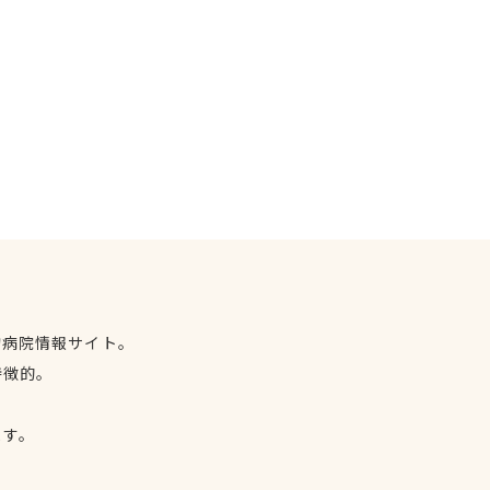
物病院情報サイト。
特徴的。
、
ます。