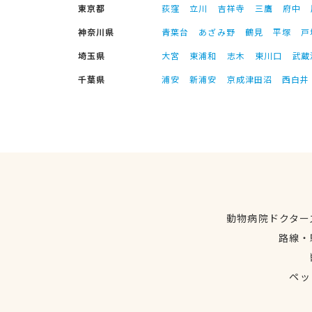
東京都
荻窪
立川
吉祥寺
三鷹
府中
神奈川県
青葉台
あざみ野
鶴見
平塚
戸
埼玉県
大宮
東浦和
志木
東川口
武蔵
千葉県
浦安
新浦安
京成津田沼
西白井
動物病院ドクター
路線・
ペッ