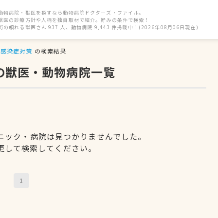
動物病院・獣医を探すなら動物病院ドクターズ・ファイル。
獣医の診療方針や人柄を独自取材で紹介。好みの条件で検索！
街の頼れる獣医さん 937 人、動物病院 9,443 件掲載中！(2026年08月06日現在)
感染症対策
の検索結果
の獣医・動物病院一覧
ニック・病院は見つかりませんでした。
更して検索してください。
1