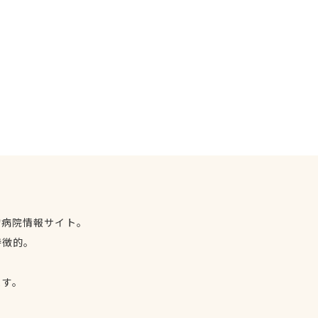
物病院情報サイト。
特徴的。
、
ます。