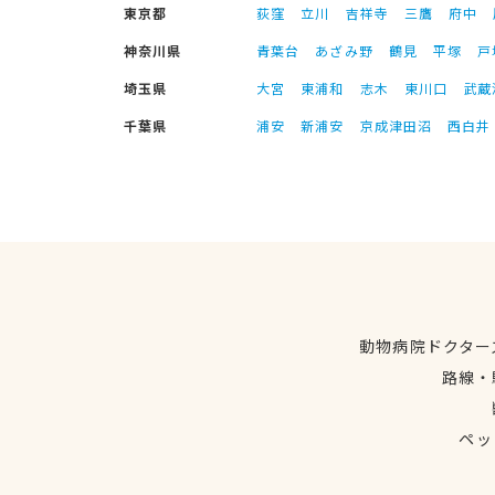
東京都
荻窪
立川
吉祥寺
三鷹
府中
神奈川県
青葉台
あざみ野
鶴見
平塚
戸
埼玉県
大宮
東浦和
志木
東川口
武蔵
千葉県
浦安
新浦安
京成津田沼
西白井
動物病院ドクター
路線・
ペッ