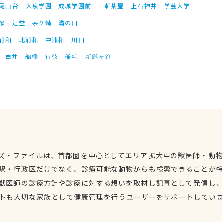
尾山台
大泉学園
成城学園前
三軒茶屋
上石神井
学芸大学
塚
辻堂
茅ケ崎
溝の口
浦和
北浦和
中浦和
川口
白井
船橋
行徳
稲毛
新鎌ヶ谷
ズ・ファイルは、首都圏を中心としてエリア拡大中の獣医師・動
駅・行政区だけでなく、診療可能な動物からも検索できることが
獣医師の診療方針や診療に対する想いを取材し記事として発信し
トも大切な家族として健康管理を行うユーザーをサポートしてい