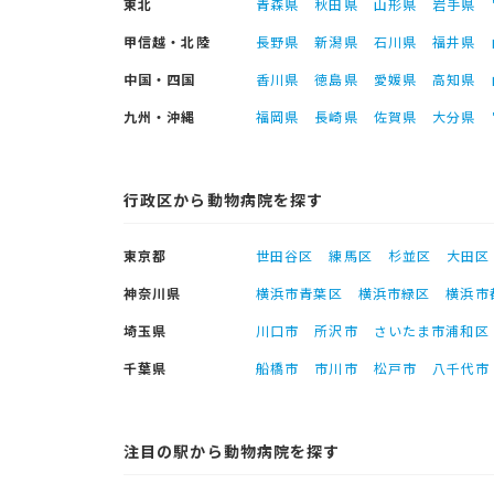
東北
青森県
秋田県
山形県
岩手県
甲信越・北陸
長野県
新潟県
石川県
福井県
中国・四国
香川県
徳島県
愛媛県
高知県
九州・沖縄
福岡県
長崎県
佐賀県
大分県
行政区から動物病院を探す
東京都
世田谷区
練馬区
杉並区
大田区
神奈川県
横浜市青葉区
横浜市緑区
横浜市
埼玉県
川口市
所沢市
さいたま市浦和区
千葉県
船橋市
市川市
松戸市
八千代市
注目の駅から動物病院を探す