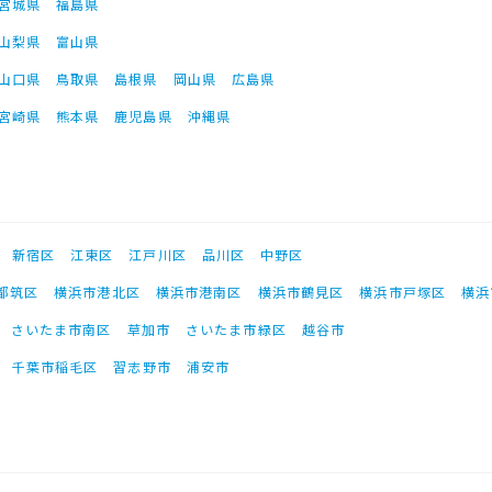
宮城県
福島県
山梨県
富山県
山口県
鳥取県
島根県
岡山県
広島県
宮崎県
熊本県
鹿児島県
沖縄県
新宿区
江東区
江戸川区
品川区
中野区
都筑区
横浜市港北区
横浜市港南区
横浜市鶴見区
横浜市戸塚区
横浜
さいたま市南区
草加市
さいたま市緑区
越谷市
千葉市稲毛区
習志野市
浦安市