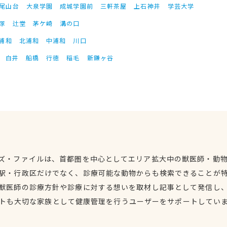
尾山台
大泉学園
成城学園前
三軒茶屋
上石神井
学芸大学
塚
辻堂
茅ケ崎
溝の口
浦和
北浦和
中浦和
川口
白井
船橋
行徳
稲毛
新鎌ヶ谷
ズ・ファイルは、首都圏を中心としてエリア拡大中の獣医師・動
駅・行政区だけでなく、診療可能な動物からも検索できることが
獣医師の診療方針や診療に対する想いを取材し記事として発信し
トも大切な家族として健康管理を行うユーザーをサポートしてい