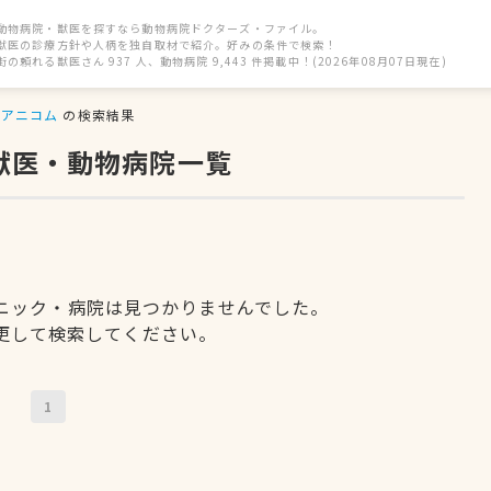
動物病院・獣医を探すなら動物病院ドクターズ・ファイル。
獣医の診療方針や人柄を独自取材で紹介。好みの条件で検索！
街の頼れる獣医さん 937 人、動物病院 9,443 件掲載中！(2026年08月07日現在)
アニコム
の検索結果
獣医・動物病院一覧
ニック・病院は見つかりませんでした。
更して検索してください。
1