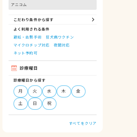
アニコム
こだわり条件から探す
よく利用される条件
避妊・去勢手術
狂犬病ワクチン
マイクロチップ対応
夜間対応
ネット予約可
診療曜日
診療曜日から探す
月
火
水
木
金
土
日
祝
すべてをクリア