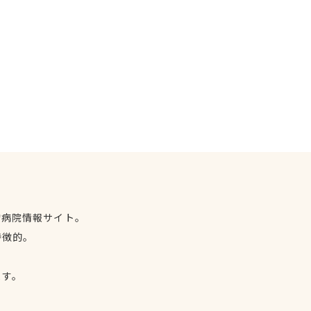
物病院情報サイト。
特徴的。
、
ます。