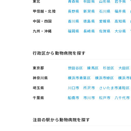
東北
青森県
秋田県
山形県
岩手県
甲信越・北陸
長野県
新潟県
石川県
福井県
中国・四国
香川県
徳島県
愛媛県
高知県
九州・沖縄
福岡県
長崎県
佐賀県
大分県
行政区から動物病院を探す
東京都
世田谷区
練馬区
杉並区
大田区
神奈川県
横浜市青葉区
横浜市緑区
横浜市
埼玉県
川口市
所沢市
さいたま市浦和区
千葉県
船橋市
市川市
松戸市
八千代市
注目の駅から動物病院を探す