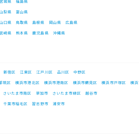
宮城県
福島県
山梨県
富山県
山口県
鳥取県
島根県
岡山県
広島県
宮崎県
熊本県
鹿児島県
沖縄県
新宿区
江東区
江戸川区
品川区
中野区
都筑区
横浜市港北区
横浜市港南区
横浜市鶴見区
横浜市戸塚区
横浜
さいたま市南区
草加市
さいたま市緑区
越谷市
千葉市稲毛区
習志野市
浦安市