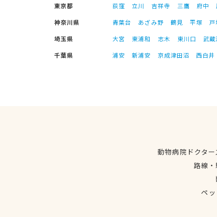
東京都
荻窪
立川
吉祥寺
三鷹
府中
神奈川県
青葉台
あざみ野
鶴見
平塚
戸
埼玉県
大宮
東浦和
志木
東川口
武蔵
千葉県
浦安
新浦安
京成津田沼
西白井
動物病院ドクター
路線・
ペッ