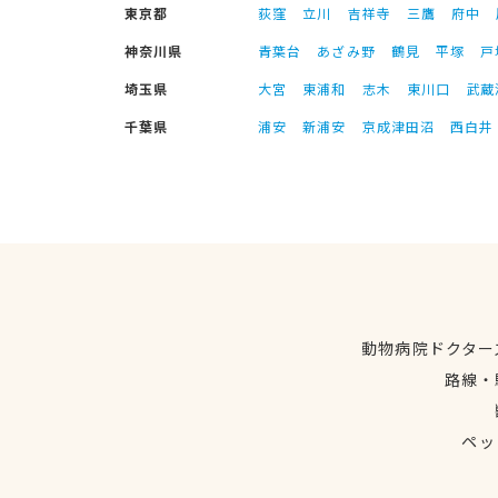
東京都
荻窪
立川
吉祥寺
三鷹
府中
神奈川県
青葉台
あざみ野
鶴見
平塚
戸
埼玉県
大宮
東浦和
志木
東川口
武蔵
千葉県
浦安
新浦安
京成津田沼
西白井
動物病院ドクター
路線・
ペッ