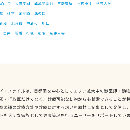
尾山台
大泉学園
成城学園前
三軒茶屋
上石神井
学芸大学
塚
辻堂
茅ケ崎
溝の口
浦和
北浦和
中浦和
川口
白井
船橋
行徳
稲毛
新鎌ヶ谷
ズ・ファイルは、首都圏を中心としてエリア拡大中の獣医師・動
駅・行政区だけでなく、診療可能な動物からも検索できることが
獣医師の診療方針や診療に対する想いを取材し記事として発信し
トも大切な家族として健康管理を行うユーザーをサポートしてい