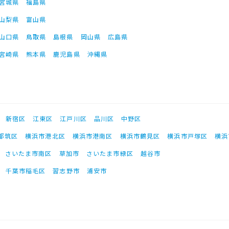
宮城県
福島県
山梨県
富山県
山口県
鳥取県
島根県
岡山県
広島県
宮崎県
熊本県
鹿児島県
沖縄県
新宿区
江東区
江戸川区
品川区
中野区
都筑区
横浜市港北区
横浜市港南区
横浜市鶴見区
横浜市戸塚区
横浜
さいたま市南区
草加市
さいたま市緑区
越谷市
千葉市稲毛区
習志野市
浦安市