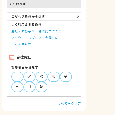
その他保険
こだわり条件から探す
よく利用される条件
避妊・去勢手術
狂犬病ワクチン
マイクロチップ対応
夜間対応
ネット予約可
診療曜日
診療曜日から探す
月
火
水
木
金
土
日
祝
すべてをクリア