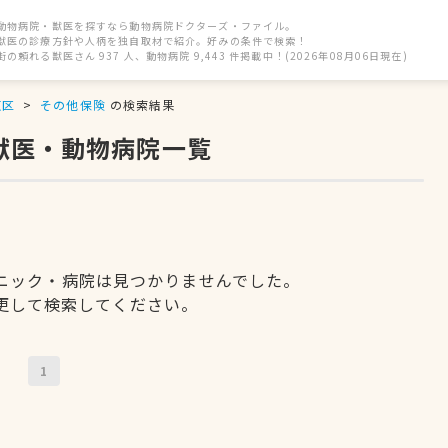
動物病院・獣医を探すなら動物病院ドクターズ・ファイル。
獣医の診療方針や人柄を独自取材で紹介。好みの条件で検索！
街の頼れる獣医さん 937 人、動物病院 9,443 件掲載中！(2026年08月06日現在)
東区
その他保険
の検索結果
獣医・動物病院一覧
ニック・病院は見つかりませんでした。
更して検索してください。
1