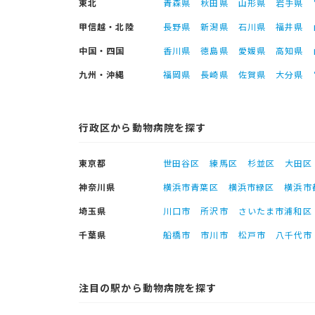
東北
青森県
秋田県
山形県
岩手県
甲信越・北陸
長野県
新潟県
石川県
福井県
中国・四国
香川県
徳島県
愛媛県
高知県
九州・沖縄
福岡県
長崎県
佐賀県
大分県
行政区から動物病院を探す
東京都
世田谷区
練馬区
杉並区
大田区
神奈川県
横浜市青葉区
横浜市緑区
横浜市
埼玉県
川口市
所沢市
さいたま市浦和区
千葉県
船橋市
市川市
松戸市
八千代市
注目の駅から動物病院を探す