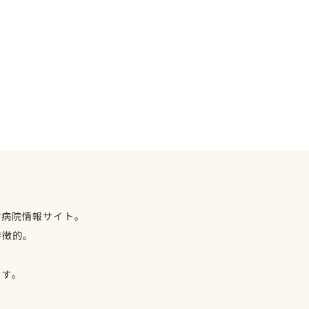
物病院情報サイト。
特徴的。
、
ます。