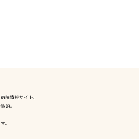
物病院情報サイト。
特徴的。
、
ます。