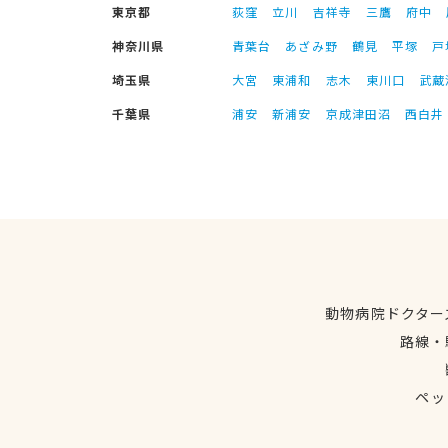
東京都
荻窪
立川
吉祥寺
三鷹
府中
神奈川県
青葉台
あざみ野
鶴見
平塚
戸
埼玉県
大宮
東浦和
志木
東川口
武蔵
千葉県
浦安
新浦安
京成津田沼
西白井
動物病院ドクター
路線・
ペッ