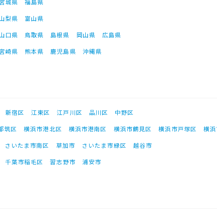
宮城県
福島県
山梨県
富山県
山口県
鳥取県
島根県
岡山県
広島県
宮崎県
熊本県
鹿児島県
沖縄県
新宿区
江東区
江戸川区
品川区
中野区
都筑区
横浜市港北区
横浜市港南区
横浜市鶴見区
横浜市戸塚区
横浜
さいたま市南区
草加市
さいたま市緑区
越谷市
千葉市稲毛区
習志野市
浦安市