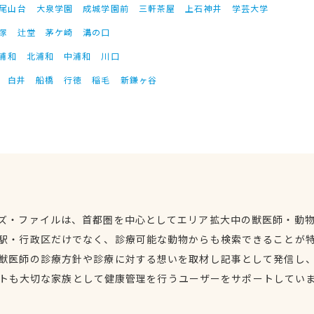
尾山台
大泉学園
成城学園前
三軒茶屋
上石神井
学芸大学
塚
辻堂
茅ケ崎
溝の口
浦和
北浦和
中浦和
川口
白井
船橋
行徳
稲毛
新鎌ヶ谷
ズ・ファイルは、首都圏を中心としてエリア拡大中の獣医師・動
駅・行政区だけでなく、診療可能な動物からも検索できることが
獣医師の診療方針や診療に対する想いを取材し記事として発信し
トも大切な家族として健康管理を行うユーザーをサポートしてい