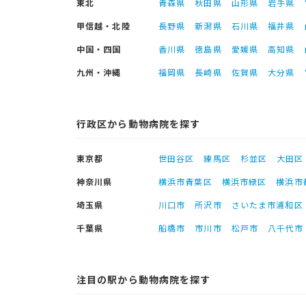
東北
青森県
秋田県
山形県
岩手県
甲信越・北陸
長野県
新潟県
石川県
福井県
中国・四国
香川県
徳島県
愛媛県
高知県
九州・沖縄
福岡県
長崎県
佐賀県
大分県
行政区から動物病院を探す
東京都
世田谷区
練馬区
杉並区
大田区
神奈川県
横浜市青葉区
横浜市緑区
横浜市
埼玉県
川口市
所沢市
さいたま市浦和区
千葉県
船橋市
市川市
松戸市
八千代市
注目の駅から動物病院を探す