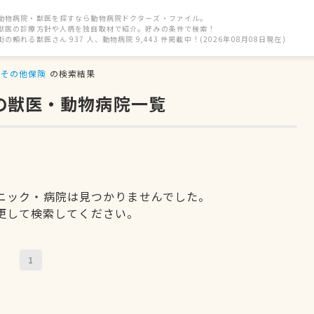
動物病院・獣医を探すなら動物病院ドクターズ・ファイル。
獣医の診療方針や人柄を独自取材で紹介。好みの条件で検索！
街の頼れる獣医さん 937 人、動物病院 9,443 件掲載中！(2026年08月08日現在)
その他保険
の検索結果
の獣医・動物病院一覧
ニック・病院は見つかりませんでした。
更して検索してください。
1