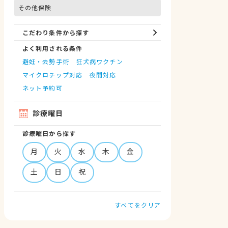
その他保険
こだわり条件から探す
よく利用される条件
避妊・去勢手術
狂犬病ワクチン
マイクロチップ対応
夜間対応
ネット予約可
診療曜日
診療曜日から探す
月
火
水
木
金
土
日
祝
すべてをクリア