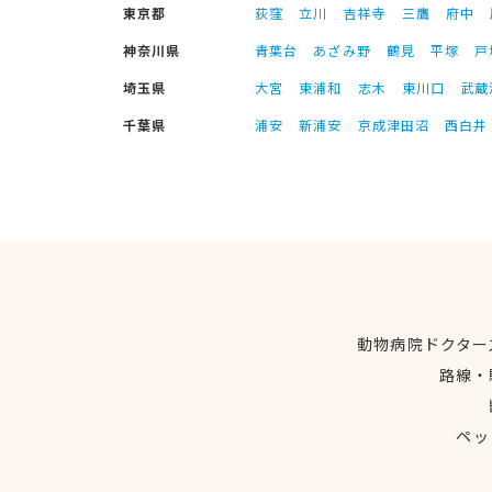
東京都
荻窪
立川
吉祥寺
三鷹
府中
神奈川県
青葉台
あざみ野
鶴見
平塚
戸
埼玉県
大宮
東浦和
志木
東川口
武蔵
千葉県
浦安
新浦安
京成津田沼
西白井
動物病院ドクター
路線・
ペッ