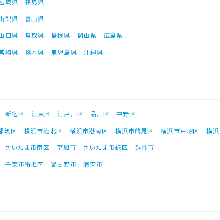
宮城県
福島県
山梨県
富山県
山口県
鳥取県
島根県
岡山県
広島県
宮崎県
熊本県
鹿児島県
沖縄県
新宿区
江東区
江戸川区
品川区
中野区
都筑区
横浜市港北区
横浜市港南区
横浜市鶴見区
横浜市戸塚区
横浜
さいたま市南区
草加市
さいたま市緑区
越谷市
千葉市稲毛区
習志野市
浦安市