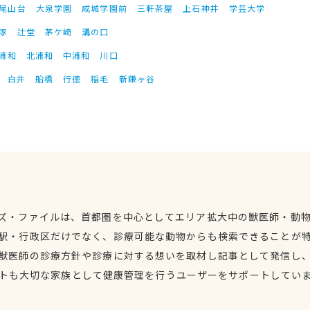
尾山台
大泉学園
成城学園前
三軒茶屋
上石神井
学芸大学
塚
辻堂
茅ケ崎
溝の口
浦和
北浦和
中浦和
川口
白井
船橋
行徳
稲毛
新鎌ヶ谷
ズ・ファイルは、首都圏を中心としてエリア拡大中の獣医師・動
駅・行政区だけでなく、診療可能な動物からも検索できることが
獣医師の診療方針や診療に対する想いを取材し記事として発信し
トも大切な家族として健康管理を行うユーザーをサポートしてい