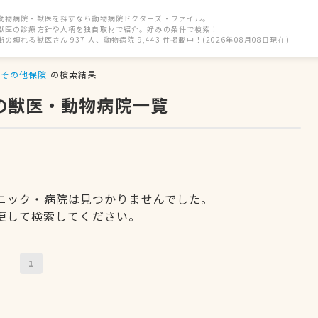
動物病院・獣医を探すなら動物病院ドクターズ・ファイル。
獣医の診療方針や人柄を独自取材で紹介。好みの条件で検索！
街の頼れる獣医さん 937 人、動物病院 9,443 件掲載中！(2026年08月08日現在)
その他保険
の検索結果
の獣医・動物病院一覧
ニック・病院は見つかりませんでした。
更して検索してください。
1