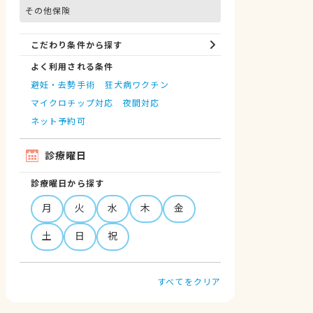
その他保険
こだわり条件から探す
よく利用される条件
避妊・去勢手術
狂犬病ワクチン
マイクロチップ対応
夜間対応
ネット予約可
診療曜日
診療曜日から探す
月
火
水
木
金
土
日
祝
すべてをクリア