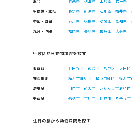
東北
青森県
秋田県
山形県
岩手県
甲信越・北陸
長野県
新潟県
石川県
福井県
中国・四国
香川県
徳島県
愛媛県
高知県
九州・沖縄
福岡県
長崎県
佐賀県
大分県
行政区から動物病院を探す
東京都
世田谷区
練馬区
杉並区
大田区
神奈川県
横浜市青葉区
横浜市緑区
横浜市
埼玉県
川口市
所沢市
さいたま市浦和区
千葉県
船橋市
市川市
松戸市
八千代市
注目の駅から動物病院を探す