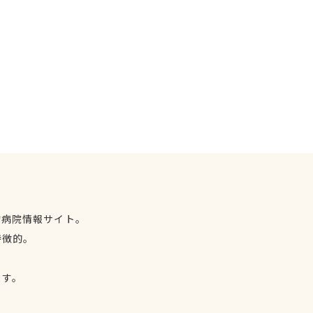
物病院情報サイト。
特徴的。
、
ます。