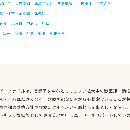
尾山台
大泉学園
成城学園前
三軒茶屋
上石神井
学芸大学
塚
辻堂
茅ケ崎
溝の口
浦和
北浦和
中浦和
川口
白井
船橋
行徳
稲毛
新鎌ヶ谷
ズ・ファイルは、首都圏を中心としてエリア拡大中の獣医師・動
駅・行政区だけでなく、診療可能な動物からも検索できることが
獣医師の診療方針や診療に対する想いを取材し記事として発信し
トも大切な家族として健康管理を行うユーザーをサポートしてい