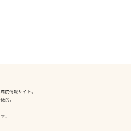
物病院情報サイト。
特徴的。
、
ます。