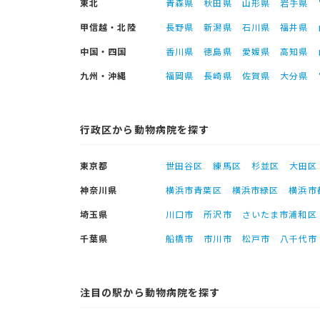
東北
青森県
秋田県
山形県
岩手県
甲信越・北陸
長野県
新潟県
石川県
福井県
中国・四国
香川県
徳島県
愛媛県
高知県
九州・沖縄
福岡県
長崎県
佐賀県
大分県
行政区から動物病院を探す
東京都
世田谷区
練馬区
杉並区
大田区
神奈川県
横浜市青葉区
横浜市緑区
横浜市
埼玉県
川口市
所沢市
さいたま市浦和区
千葉県
船橋市
市川市
松戸市
八千代市
注目の駅から動物病院を探す