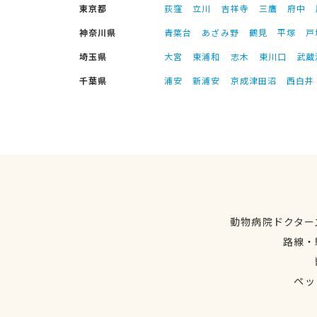
東京都
荻窪
立川
吉祥寺
三鷹
府中
神奈川県
青葉台
あざみ野
鶴見
平塚
戸
埼玉県
大宮
東浦和
志木
東川口
武蔵
千葉県
浦安
新浦安
京成津田沼
西白井
動物病院ドクター
路線・
ペッ