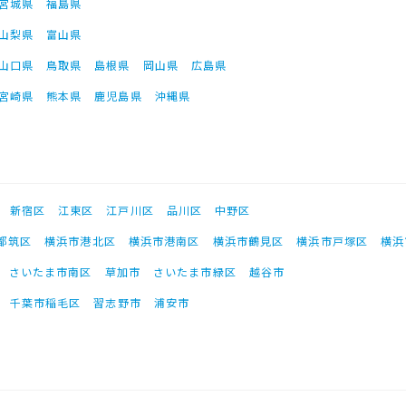
宮城県
福島県
山梨県
富山県
山口県
鳥取県
島根県
岡山県
広島県
宮崎県
熊本県
鹿児島県
沖縄県
新宿区
江東区
江戸川区
品川区
中野区
都筑区
横浜市港北区
横浜市港南区
横浜市鶴見区
横浜市戸塚区
横浜
さいたま市南区
草加市
さいたま市緑区
越谷市
千葉市稲毛区
習志野市
浦安市