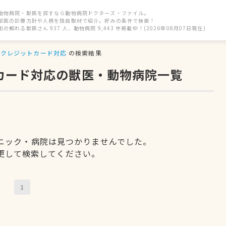
動物病院・獣医を探すなら動物病院ドクターズ・ファイル。
獣医の診療方針や人柄を独自取材で紹介。好みの条件で検索！
街の頼れる獣医さん 937 人、動物病院 9,443 件掲載中！(2026年08月07日現在)
クレジットカード対応
の検索結果
トカード対応の獣医・動物病院一覧
ニック・病院は見つかりませんでした。
更して検索してください。
1