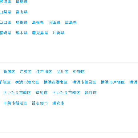
宮城県
福島県
山梨県
富山県
山口県
鳥取県
島根県
岡山県
広島県
宮崎県
熊本県
鹿児島県
沖縄県
新宿区
江東区
江戸川区
品川区
中野区
都筑区
横浜市港北区
横浜市港南区
横浜市鶴見区
横浜市戸塚区
横浜
さいたま市南区
草加市
さいたま市緑区
越谷市
千葉市稲毛区
習志野市
浦安市