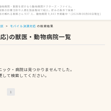
動物病院・獣医を探すなら動物病院ドクターズ・ファイル。
獣医の診療方針や人柄を独自取材で紹介。好みの条件で検索！
街の頼れる獣医さん 937 人、動物病院 9,443 件掲載中！(2026年08月08日現在)
東区
モバイル決済対応
の検索結果
応)の獣医・動物病院一覧
ニック・病院は見つかりませんでした。
更して検索してください。
1