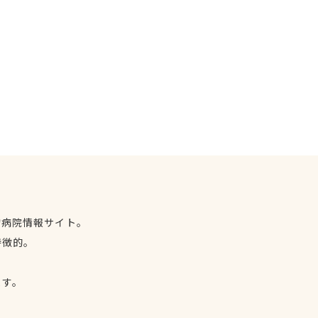
物病院情報サイト。
特徴的。
、
ます。