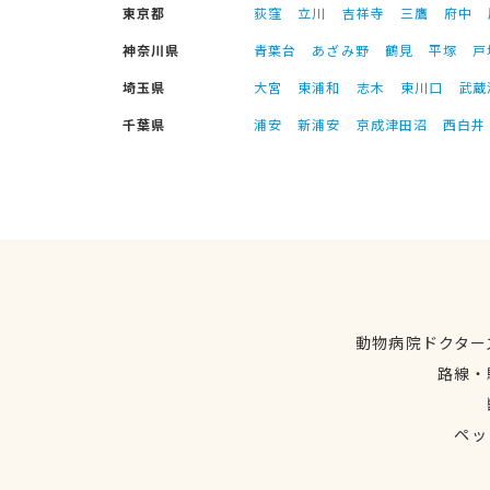
東京都
荻窪
立川
吉祥寺
三鷹
府中
神奈川県
青葉台
あざみ野
鶴見
平塚
戸
埼玉県
大宮
東浦和
志木
東川口
武蔵
千葉県
浦安
新浦安
京成津田沼
西白井
動物病院ドクター
路線・
ペッ