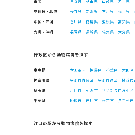
東北
青森県
秋田県
山形県
岩手県
甲信越・北陸
長野県
新潟県
石川県
福井県
中国・四国
香川県
徳島県
愛媛県
高知県
九州・沖縄
福岡県
長崎県
佐賀県
大分県
行政区から動物病院を探す
東京都
世田谷区
練馬区
杉並区
大田区
神奈川県
横浜市青葉区
横浜市緑区
横浜市
埼玉県
川口市
所沢市
さいたま市浦和区
千葉県
船橋市
市川市
松戸市
八千代市
注目の駅から動物病院を探す