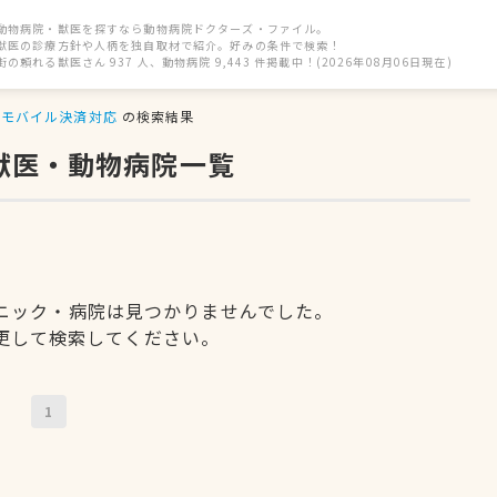
動物病院・獣医を探すなら動物病院ドクターズ・ファイル。
獣医の診療方針や人柄を独自取材で紹介。好みの条件で検索！
街の頼れる獣医さん 937 人、動物病院 9,443 件掲載中！(2026年08月06日現在)
モバイル決済対応
の検索結果
獣医・動物病院一覧
ニック・病院は見つかりませんでした。
更して検索してください。
1