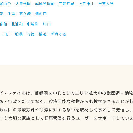
尾山台
大泉学園
成城学園前
三軒茶屋
上石神井
学芸大学
塚
辻堂
茅ケ崎
溝の口
浦和
北浦和
中浦和
川口
白井
船橋
行徳
稲毛
新鎌ヶ谷
ズ・ファイルは、首都圏を中心としてエリア拡大中の獣医師・動
駅・行政区だけでなく、診療可能な動物からも検索できることが
獣医師の診療方針や診療に対する想いを取材し記事として発信し
トも大切な家族として健康管理を行うユーザーをサポートしてい