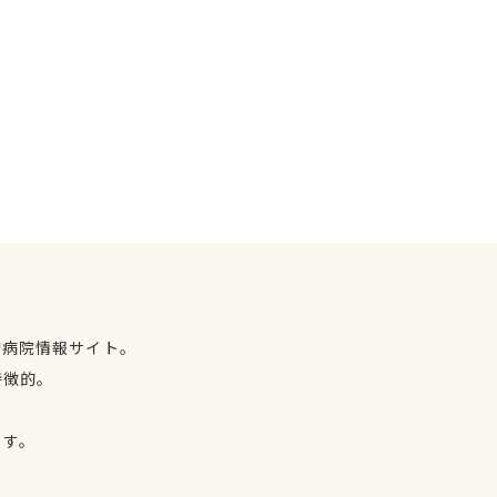
物病院情報サイト。
特徴的。
、
ます。