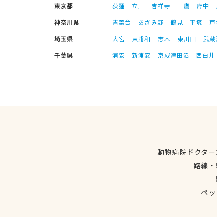
東京都
荻窪
立川
吉祥寺
三鷹
府中
神奈川県
青葉台
あざみ野
鶴見
平塚
戸
埼玉県
大宮
東浦和
志木
東川口
武蔵
千葉県
浦安
新浦安
京成津田沼
西白井
動物病院ドクター
路線・
ペッ