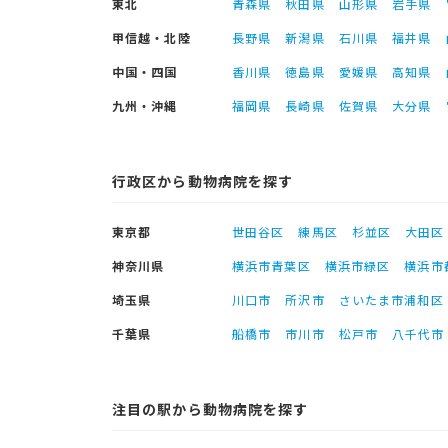
東北
青森県
秋田県
山形県
岩手県
甲信越・北陸
長野県
新潟県
石川県
福井県
中国・四国
香川県
徳島県
愛媛県
高知県
九州・沖縄
福岡県
長崎県
佐賀県
大分県
行政区から動物病院を探す
東京都
世田谷区
練馬区
杉並区
大田区
神奈川県
横浜市青葉区
横浜市緑区
横浜市
埼玉県
川口市
所沢市
さいたま市浦和区
千葉県
船橋市
市川市
松戸市
八千代市
注目の駅から動物病院を探す