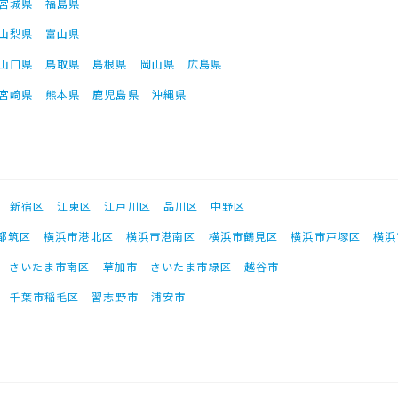
宮城県
福島県
山梨県
富山県
山口県
鳥取県
島根県
岡山県
広島県
宮崎県
熊本県
鹿児島県
沖縄県
新宿区
江東区
江戸川区
品川区
中野区
都筑区
横浜市港北区
横浜市港南区
横浜市鶴見区
横浜市戸塚区
横浜
さいたま市南区
草加市
さいたま市緑区
越谷市
千葉市稲毛区
習志野市
浦安市