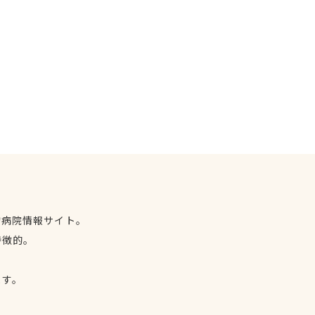
物病院情報サイト。
特徴的。
、
ます。