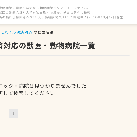
動物病院・獣医を探すなら動物病院ドクターズ・ファイル。
獣医の診療方針や人柄を独自取材で紹介。好みの条件で検索！
街の頼れる獣医さん 937 人、動物病院 9,443 件掲載中！(2026年08月07日現在)
モバイル決済対応
の検索結果
決済対応の獣医・動物病院一覧
ニック・病院は見つかりませんでした。
更して検索してください。
1