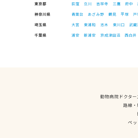
東京都
荻窪
立川
吉祥寺
三鷹
府中
神奈川県
青葉台
あざみ野
鶴見
平塚
戸
埼玉県
大宮
東浦和
志木
東川口
武蔵
千葉県
浦安
新浦安
京成津田沼
西白井
動物病院ドクター
路線・
ペッ