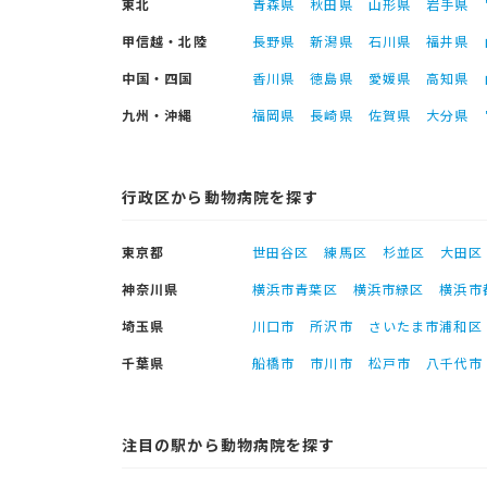
東北
青森県
秋田県
山形県
岩手県
甲信越・北陸
長野県
新潟県
石川県
福井県
中国・四国
香川県
徳島県
愛媛県
高知県
九州・沖縄
福岡県
長崎県
佐賀県
大分県
行政区から動物病院を探す
東京都
世田谷区
練馬区
杉並区
大田区
神奈川県
横浜市青葉区
横浜市緑区
横浜市
埼玉県
川口市
所沢市
さいたま市浦和区
千葉県
船橋市
市川市
松戸市
八千代市
注目の駅から動物病院を探す