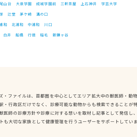
尾山台
大泉学園
成城学園前
三軒茶屋
上石神井
学芸大学
塚
辻堂
茅ケ崎
溝の口
浦和
北浦和
中浦和
川口
白井
船橋
行徳
稲毛
新鎌ヶ谷
ズ・ファイルは、首都圏を中心としてエリア拡大中の獣医師・動
駅・行政区だけでなく、診療可能な動物からも検索できることが
獣医師の診療方針や診療に対する想いを取材し記事として発信し
トも大切な家族として健康管理を行うユーザーをサポートしてい