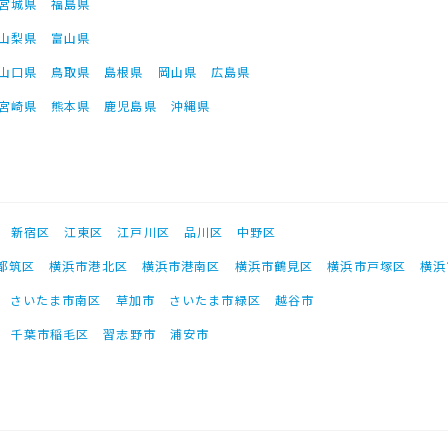
宮城県
福島県
山梨県
富山県
山口県
鳥取県
島根県
岡山県
広島県
宮崎県
熊本県
鹿児島県
沖縄県
新宿区
江東区
江戸川区
品川区
中野区
都筑区
横浜市港北区
横浜市港南区
横浜市鶴見区
横浜市戸塚区
横浜
さいたま市南区
草加市
さいたま市緑区
越谷市
千葉市稲毛区
習志野市
浦安市