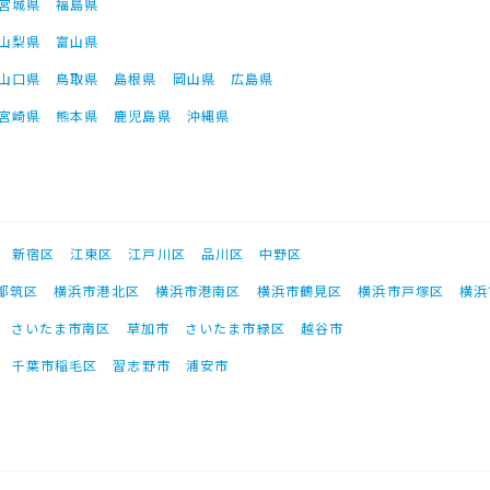
宮城県
福島県
山梨県
富山県
山口県
鳥取県
島根県
岡山県
広島県
宮崎県
熊本県
鹿児島県
沖縄県
新宿区
江東区
江戸川区
品川区
中野区
都筑区
横浜市港北区
横浜市港南区
横浜市鶴見区
横浜市戸塚区
横浜
さいたま市南区
草加市
さいたま市緑区
越谷市
千葉市稲毛区
習志野市
浦安市