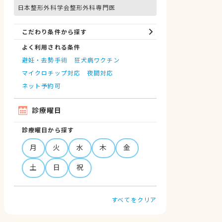
日本整形外科学会整形外科専門医
こだわり条件から探す
よく利用される条件
避妊・去勢手術
狂犬病ワクチン
マイクロチップ対応
夜間対応
ネット予約可
診療曜日
診療曜日から探す
月
火
水
木
金
土
日
祝
すべてをクリア