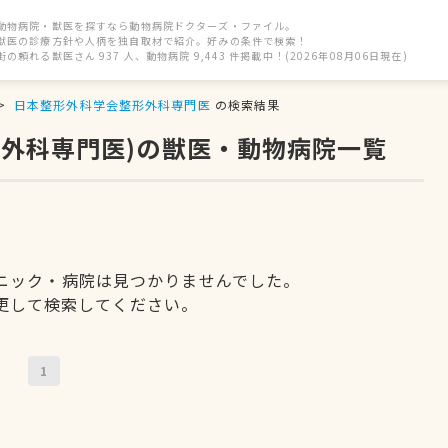
動物病院・獣医を探すなら動物病院ドクターズ・ファイル。
獣医の診療方針や人柄を独自取材で紹介。好みの条件で検索！
街の頼れる獣医さん 937 人、動物病院 9,443 件掲載中！(2026年08月06日現在)
日本整形外科学会整形外科専門医
の検索結果
形外科専門医)の獣医・動物病院一覧
ニック・病院は見つかりませんでした。
更して検索してください。
1