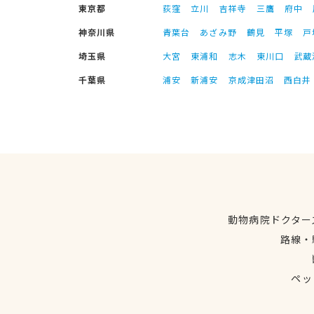
東京都
荻窪
立川
吉祥寺
三鷹
府中
神奈川県
青葉台
あざみ野
鶴見
平塚
戸
埼玉県
大宮
東浦和
志木
東川口
武蔵
千葉県
浦安
新浦安
京成津田沼
西白井
動物病院ドクター
路線・
ペッ