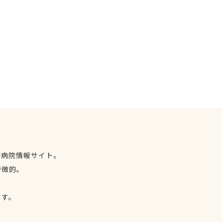
物病院情報サイト。
特徴的。
、
ます。