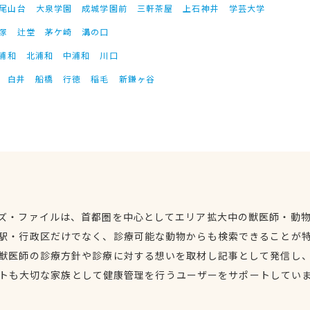
尾山台
大泉学園
成城学園前
三軒茶屋
上石神井
学芸大学
塚
辻堂
茅ケ崎
溝の口
浦和
北浦和
中浦和
川口
白井
船橋
行徳
稲毛
新鎌ヶ谷
ズ・ファイルは、首都圏を中心としてエリア拡大中の獣医師・動
駅・行政区だけでなく、診療可能な動物からも検索できることが
獣医師の診療方針や診療に対する想いを取材し記事として発信し
トも大切な家族として健康管理を行うユーザーをサポートしてい