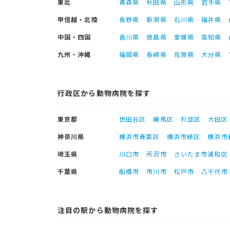
東北
青森県
秋田県
山形県
岩手県
甲信越・北陸
長野県
新潟県
石川県
福井県
中国・四国
香川県
徳島県
愛媛県
高知県
九州・沖縄
福岡県
長崎県
佐賀県
大分県
行政区から動物病院を探す
東京都
世田谷区
練馬区
杉並区
大田区
神奈川県
横浜市青葉区
横浜市緑区
横浜市
埼玉県
川口市
所沢市
さいたま市浦和区
千葉県
船橋市
市川市
松戸市
八千代市
注目の駅から動物病院を探す