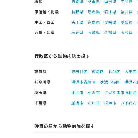
東北
青森県
秋田県
山形県
岩手県
甲信越・北陸
長野県
新潟県
石川県
福井県
中国・四国
香川県
徳島県
愛媛県
高知県
九州・沖縄
福岡県
長崎県
佐賀県
大分県
行政区から動物病院を探す
東京都
世田谷区
練馬区
杉並区
大田区
神奈川県
横浜市青葉区
横浜市緑区
横浜市
埼玉県
川口市
所沢市
さいたま市浦和区
千葉県
船橋市
市川市
松戸市
八千代市
注目の駅から動物病院を探す