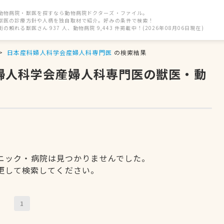
動物病院・獣医を探すなら動物病院ドクターズ・ファイル。
獣医の診療方針や人柄を独自取材で紹介。好みの条件で検索！
街の頼れる獣医さん 937 人、動物病院 9,443 件掲載中！(2026年08月06日現在)
日本産科婦人科学会産婦人科専門医
の検索結果
科婦人科学会産婦人科専門医の獣医・動
ニック・病院は見つかりませんでした。
更して検索してください。
1