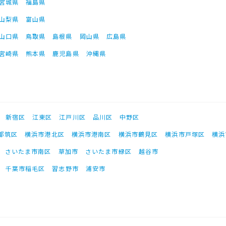
宮城県
福島県
山梨県
富山県
山口県
鳥取県
島根県
岡山県
広島県
宮崎県
熊本県
鹿児島県
沖縄県
新宿区
江東区
江戸川区
品川区
中野区
都筑区
横浜市港北区
横浜市港南区
横浜市鶴見区
横浜市戸塚区
横浜
さいたま市南区
草加市
さいたま市緑区
越谷市
千葉市稲毛区
習志野市
浦安市