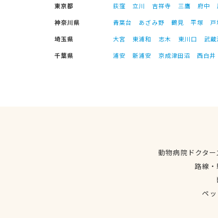
東京都
荻窪
立川
吉祥寺
三鷹
府中
神奈川県
青葉台
あざみ野
鶴見
平塚
戸
埼玉県
大宮
東浦和
志木
東川口
武蔵
千葉県
浦安
新浦安
京成津田沼
西白井
動物病院ドクター
路線・
ペッ