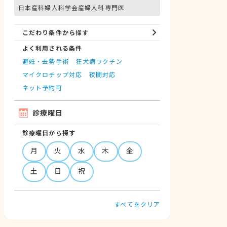
日本産科婦人科学会産婦人科専門医
こだわり条件から探す
よく利用される条件
避妊・去勢手術
狂犬病ワクチン
マイクロチップ対応
夜間対応
ネット予約可
診療曜日
診療曜日から探す
月
火
水
木
金
土
日
祝
すべてをクリア