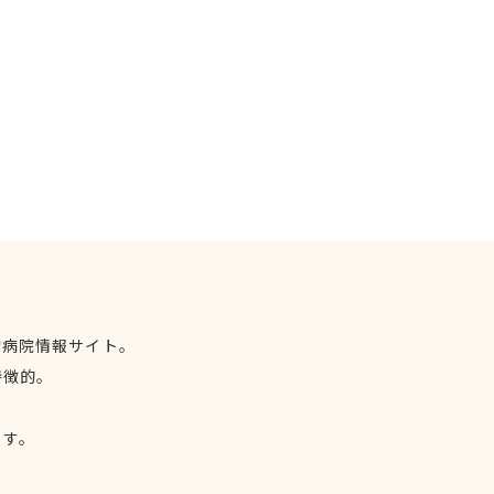
物病院情報サイト。
特徴的。
、
ます。