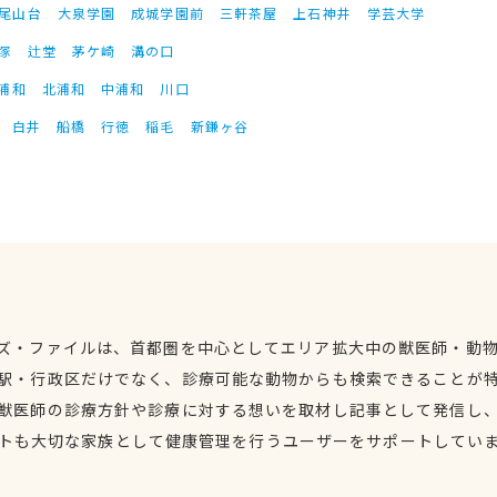
尾山台
大泉学園
成城学園前
三軒茶屋
上石神井
学芸大学
塚
辻堂
茅ケ崎
溝の口
浦和
北浦和
中浦和
川口
白井
船橋
行徳
稲毛
新鎌ヶ谷
ズ・ファイルは、首都圏を中心としてエリア拡大中の獣医師・動
駅・行政区だけでなく、診療可能な動物からも検索できることが
獣医師の診療方針や診療に対する想いを取材し記事として発信し
トも大切な家族として健康管理を行うユーザーをサポートしてい