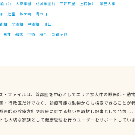
尾山台
大泉学園
成城学園前
三軒茶屋
上石神井
学芸大学
塚
辻堂
茅ケ崎
溝の口
浦和
北浦和
中浦和
川口
白井
船橋
行徳
稲毛
新鎌ヶ谷
ズ・ファイルは、首都圏を中心としてエリア拡大中の獣医師・動
駅・行政区だけでなく、診療可能な動物からも検索できることが
獣医師の診療方針や診療に対する想いを取材し記事として発信し
トも大切な家族として健康管理を行うユーザーをサポートしてい