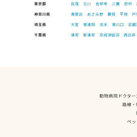
東京都
荻窪
立川
吉祥寺
三鷹
府中
神奈川県
青葉台
あざみ野
鶴見
平塚
戸
埼玉県
大宮
東浦和
志木
東川口
武蔵
千葉県
浦安
新浦安
京成津田沼
西白井
動物病院ドクター
路線・
ペッ