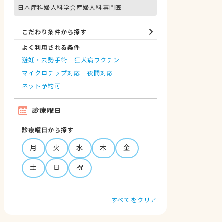
日本産科婦人科学会産婦人科専門医
こだわり条件から探す
よく利用される条件
避妊・去勢手術
狂犬病ワクチン
マイクロチップ対応
夜間対応
ネット予約可
診療曜日
診療曜日から探す
月
火
水
木
金
土
日
祝
すべてをクリア