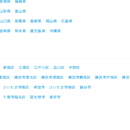
宮城県
福島県
山梨県
富山県
山口県
鳥取県
島根県
岡山県
広島県
宮崎県
熊本県
鹿児島県
沖縄県
新宿区
江東区
江戸川区
品川区
中野区
都筑区
横浜市港北区
横浜市港南区
横浜市鶴見区
横浜市戸塚区
横浜
さいたま市南区
草加市
さいたま市緑区
越谷市
千葉市稲毛区
習志野市
浦安市