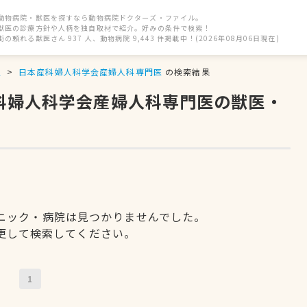
動物病院・獣医を探すなら動物病院ドクターズ・ファイル。
獣医の診療方針や人柄を独自取材で紹介。好みの条件で検索！
街の頼れる獣医さん 937 人、動物病院 9,443 件掲載中！(2026年08月06日現在)
駅
日本産科婦人科学会産婦人科専門医
の検索結果
産科婦人科学会産婦人科専門医の獣医・
ニック・病院は見つかりませんでした。
更して検索してください。
1