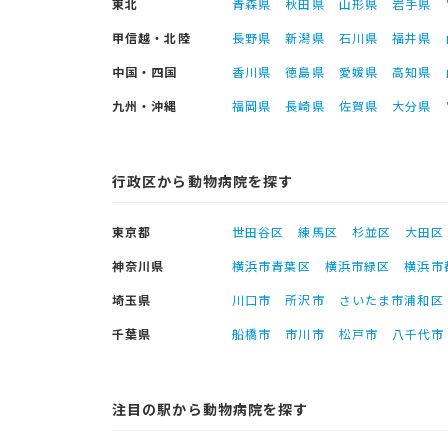
東北
青森県
秋田県
山形県
岩手県
甲信越・北陸
長野県
新潟県
石川県
福井県
中国・四国
香川県
徳島県
愛媛県
高知県
九州・沖縄
福岡県
長崎県
佐賀県
大分県
行政区から動物病院を探す
東京都
世田谷区
練馬区
杉並区
大田区
神奈川県
横浜市青葉区
横浜市緑区
横浜市
埼玉県
川口市
所沢市
さいたま市浦和区
千葉県
船橋市
市川市
松戸市
八千代市
注目の駅から動物病院を探す