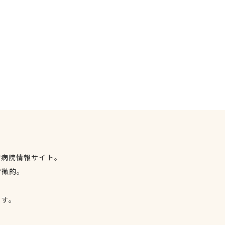
物病院情報サイト。
特徴的。
、
ます。