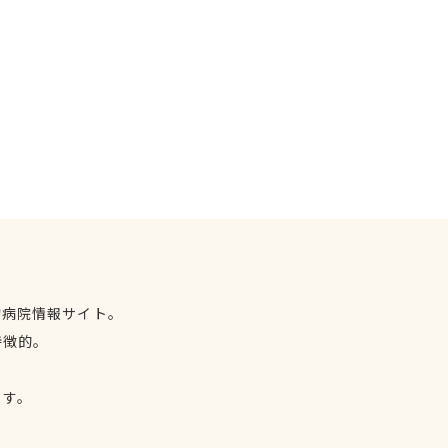
物病院情報サイト。
特徴的。
、
ます。