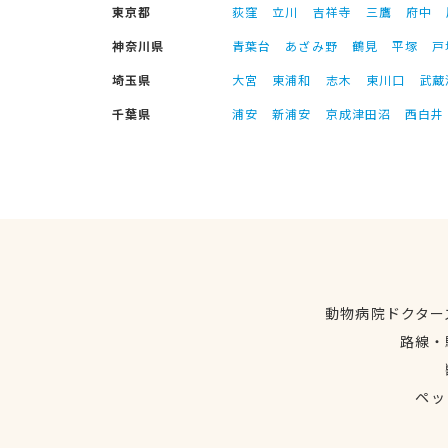
東京都
荻窪
立川
吉祥寺
三鷹
府中
神奈川県
青葉台
あざみ野
鶴見
平塚
戸
埼玉県
大宮
東浦和
志木
東川口
武蔵
千葉県
浦安
新浦安
京成津田沼
西白井
動物病院ドクター
路線・
ペッ