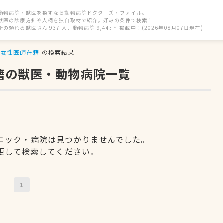
動物病院・獣医を探すなら動物病院ドクターズ・ファイル。
獣医の診療方針や人柄を独自取材で紹介。好みの条件で検索！
街の頼れる獣医さん 937 人、動物病院 9,443 件掲載中！(2026年08月07日現在)
女性医師在籍
の検索結果
籍の獣医・動物病院一覧
ニック・病院は見つかりませんでした。
更して検索してください。
1