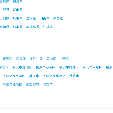
宮城県
福島県
山梨県
富山県
山口県
鳥取県
島根県
岡山県
広島県
宮崎県
熊本県
鹿児島県
沖縄県
新宿区
江東区
江戸川区
品川区
中野区
都筑区
横浜市港北区
横浜市港南区
横浜市鶴見区
横浜市戸塚区
横浜
さいたま市南区
草加市
さいたま市緑区
越谷市
千葉市稲毛区
習志野市
浦安市