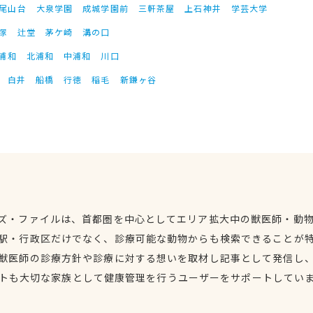
尾山台
大泉学園
成城学園前
三軒茶屋
上石神井
学芸大学
塚
辻堂
茅ケ崎
溝の口
浦和
北浦和
中浦和
川口
白井
船橋
行徳
稲毛
新鎌ヶ谷
ズ・ファイルは、首都圏を中心としてエリア拡大中の獣医師・動
駅・行政区だけでなく、診療可能な動物からも検索できることが
獣医師の診療方針や診療に対する想いを取材し記事として発信し
トも大切な家族として健康管理を行うユーザーをサポートしてい