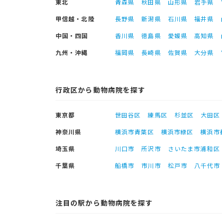
東北
青森県
秋田県
山形県
岩手県
甲信越・北陸
長野県
新潟県
石川県
福井県
中国・四国
香川県
徳島県
愛媛県
高知県
九州・沖縄
福岡県
長崎県
佐賀県
大分県
行政区から動物病院を探す
東京都
世田谷区
練馬区
杉並区
大田区
神奈川県
横浜市青葉区
横浜市緑区
横浜市
埼玉県
川口市
所沢市
さいたま市浦和区
千葉県
船橋市
市川市
松戸市
八千代市
注目の駅から動物病院を探す