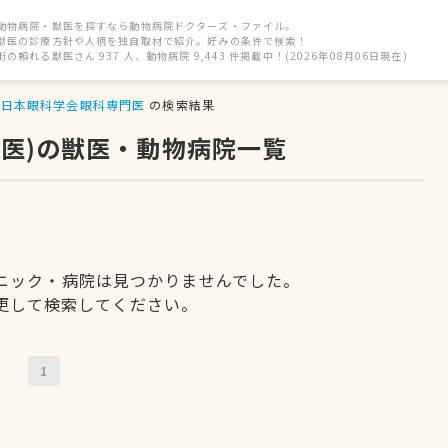
動物病院・獣医を探すなら動物病院ドクターズ・ファイル。
獣医の診療方針や人柄を独自取材で紹介。好みの条件で検索！
街の頼れる獣医さん 937 人、動物病院 9,443 件掲載中！(2026年08月06日現在)
日本眼科学会眼科専門医
の検索結果
医)の獣医・動物病院一覧
ニック・病院は見つかりませんでした。
更して検索してください。
1