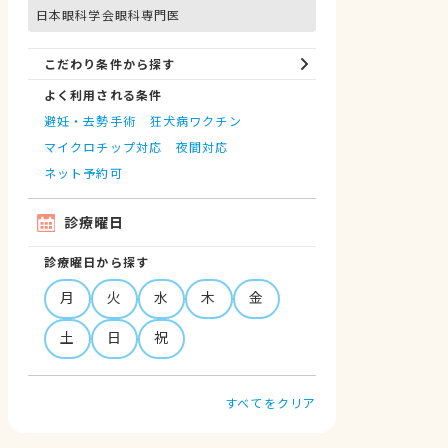
日本眼科学会眼科専門医
こだわり条件から探す
よく利用される条件
避妊・去勢手術
狂犬病ワクチン
マイクロチップ対応
夜間対応
ネット予約可
診療曜日
診療曜日から探す
月
火
水
木
金
土
日
祝
すべてをクリア