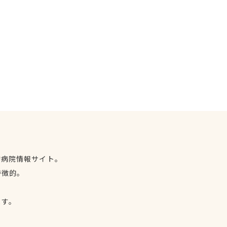
物病院情報サイト。
特徴的。
、
ます。