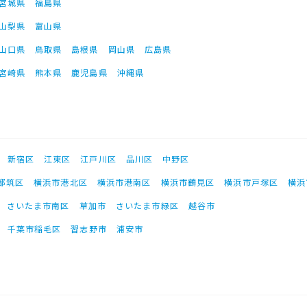
宮城県
福島県
山梨県
富山県
山口県
鳥取県
島根県
岡山県
広島県
宮崎県
熊本県
鹿児島県
沖縄県
新宿区
江東区
江戸川区
品川区
中野区
都筑区
横浜市港北区
横浜市港南区
横浜市鶴見区
横浜市戸塚区
横浜
さいたま市南区
草加市
さいたま市緑区
越谷市
千葉市稲毛区
習志野市
浦安市