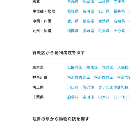
東北
青森県
秋田県
山形県
岩手県
甲信越・北陸
長野県
新潟県
石川県
福井県
中国・四国
香川県
徳島県
愛媛県
高知県
九州・沖縄
福岡県
長崎県
佐賀県
大分県
行政区から動物病院を探す
東京都
世田谷区
練馬区
杉並区
大田区
神奈川県
横浜市青葉区
横浜市緑区
横浜市
埼玉県
川口市
所沢市
さいたま市浦和区
千葉県
船橋市
市川市
松戸市
八千代市
注目の駅から動物病院を探す