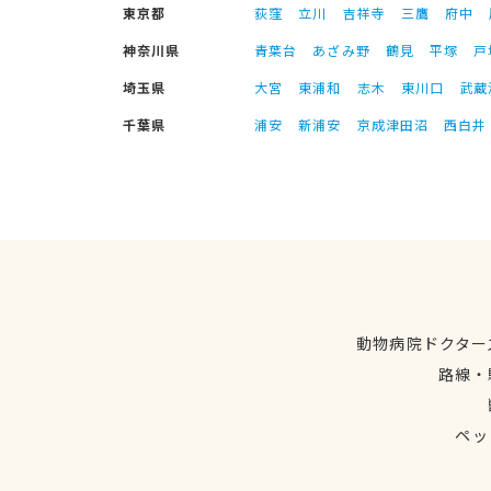
東京都
荻窪
立川
吉祥寺
三鷹
府中
神奈川県
青葉台
あざみ野
鶴見
平塚
戸
埼玉県
大宮
東浦和
志木
東川口
武蔵
千葉県
浦安
新浦安
京成津田沼
西白井
動物病院ドクター
路線・
ペッ