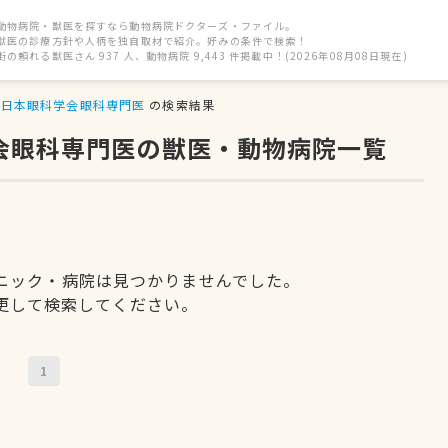
動物病院・獣医を探すなら動物病院ドクターズ・ファイル。
獣医の診療方針や人柄を独自取材で紹介。好みの条件で検索！
街の頼れる獣医さん 937 人、動物病院 9,443 件掲載中！(2026年08月08日現在)
日本眼科学会眼科専門医
の検索結果
学会眼科専門医の獣医・動物病院一覧
ニック・病院は見つかりませんでした。
更して検索してください。
1