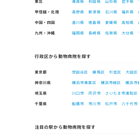
東北
青森県
秋田県
山形県
岩手県
甲信越・北陸
長野県
新潟県
石川県
福井県
中国・四国
香川県
徳島県
愛媛県
高知県
九州・沖縄
福岡県
長崎県
佐賀県
大分県
行政区から動物病院を探す
東京都
世田谷区
練馬区
杉並区
大田区
神奈川県
横浜市青葉区
横浜市緑区
横浜市
埼玉県
川口市
所沢市
さいたま市浦和区
千葉県
船橋市
市川市
松戸市
八千代市
注目の駅から動物病院を探す