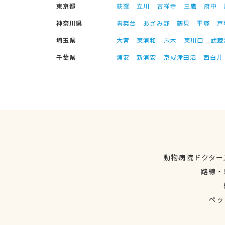
東京都
荻窪
立川
吉祥寺
三鷹
府中
神奈川県
青葉台
あざみ野
鶴見
平塚
戸
埼玉県
大宮
東浦和
志木
東川口
武蔵
千葉県
浦安
新浦安
京成津田沼
西白井
動物病院ドクター
路線・
ペッ