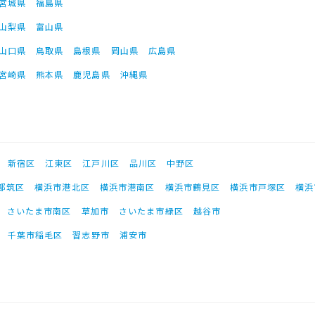
宮城県
福島県
山梨県
富山県
山口県
鳥取県
島根県
岡山県
広島県
宮崎県
熊本県
鹿児島県
沖縄県
新宿区
江東区
江戸川区
品川区
中野区
都筑区
横浜市港北区
横浜市港南区
横浜市鶴見区
横浜市戸塚区
横浜
さいたま市南区
草加市
さいたま市緑区
越谷市
千葉市稲毛区
習志野市
浦安市