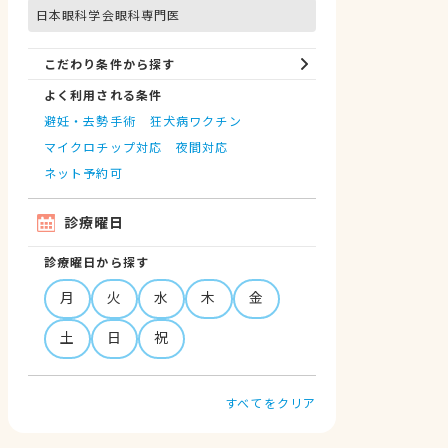
日本眼科学会眼科専門医
こだわり条件から探す
よく利用される条件
避妊・去勢手術
狂犬病ワクチン
マイクロチップ対応
夜間対応
ネット予約可
診療曜日
診療曜日から探す
月
火
水
木
金
土
日
祝
すべてをクリア