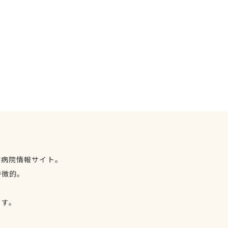
物病院情報サイト。
特徴的。
、
ます。