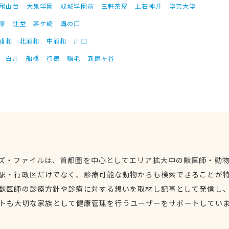
尾山台
大泉学園
成城学園前
三軒茶屋
上石神井
学芸大学
塚
辻堂
茅ケ崎
溝の口
浦和
北浦和
中浦和
川口
白井
船橋
行徳
稲毛
新鎌ヶ谷
ズ・ファイルは、首都圏を中心としてエリア拡大中の獣医師・動
駅・行政区だけでなく、診療可能な動物からも検索できることが
獣医師の診療方針や診療に対する想いを取材し記事として発信し
トも大切な家族として健康管理を行うユーザーをサポートしてい