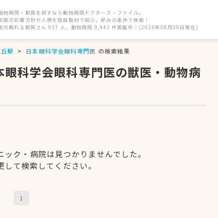
動物病院・獣医を探すなら動物病院ドクターズ・ファイル。
獣医の診療方針や人柄を独自取材で紹介。好みの条件で検索！
街の頼れる獣医さん 937 人、動物病院 9,443 件掲載中！(2026年08月09日現在)
が丘駅
日本眼科学会眼科専門医
の検索結果
日本眼科学会眼科専門医の獣医・動物病
ニック・病院は見つかりませんでした。
更して検索してください。
1