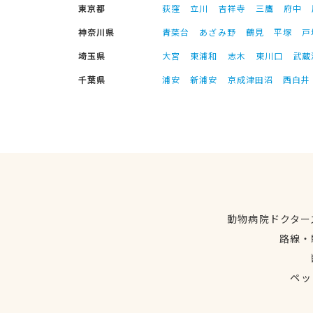
東京都
荻窪
立川
吉祥寺
三鷹
府中
神奈川県
青葉台
あざみ野
鶴見
平塚
戸
埼玉県
大宮
東浦和
志木
東川口
武蔵
千葉県
浦安
新浦安
京成津田沼
西白井
動物病院ドクター
路線・
ペッ