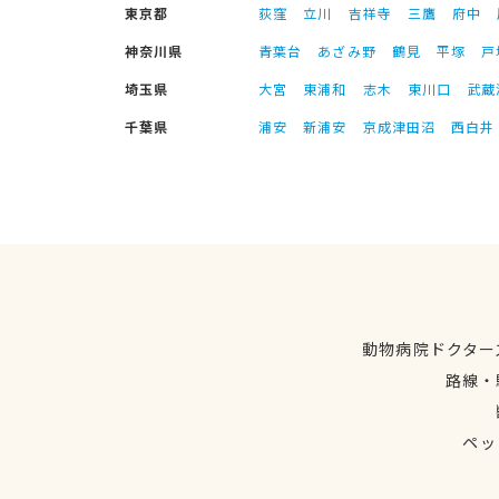
東京都
荻窪
立川
吉祥寺
三鷹
府中
神奈川県
青葉台
あざみ野
鶴見
平塚
戸
埼玉県
大宮
東浦和
志木
東川口
武蔵
千葉県
浦安
新浦安
京成津田沼
西白井
動物病院ドクター
路線・
ペッ