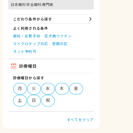
日本眼科学会眼科専門医
こだわり条件から探す
よく利用される条件
避妊・去勢手術
狂犬病ワクチン
マイクロチップ対応
夜間対応
ネット予約可
診療曜日
診療曜日から探す
月
火
水
木
金
土
日
祝
すべてをクリア