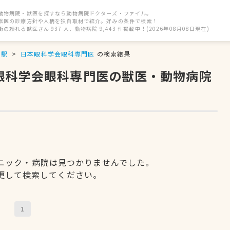
動物病院・獣医を探すなら動物病院ドクターズ・ファイル。
獣医の診療方針や人柄を独自取材で紹介。好みの条件で検索！
街の頼れる獣医さん 937 人、動物病院 9,443 件掲載中！(2026年08月08日現在)
井駅
日本眼科学会眼科専門医
の検索結果
本眼科学会眼科専門医の獣医・動物病院
ニック・病院は見つかりませんでした。
更して検索してください。
1