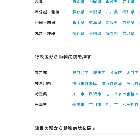
東北
青森県
秋田県
山形県
岩手県
甲信越・北陸
長野県
新潟県
石川県
福井県
中国・四国
香川県
徳島県
愛媛県
高知県
九州・沖縄
福岡県
長崎県
佐賀県
大分県
行政区から動物病院を探す
東京都
世田谷区
練馬区
杉並区
大田区
神奈川県
横浜市青葉区
横浜市緑区
横浜市
埼玉県
川口市
所沢市
さいたま市浦和区
千葉県
船橋市
市川市
松戸市
八千代市
注目の駅から動物病院を探す