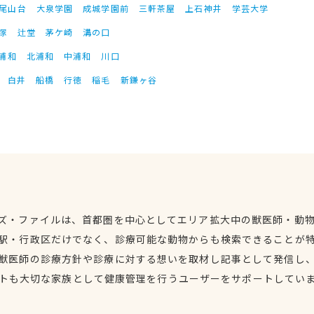
尾山台
大泉学園
成城学園前
三軒茶屋
上石神井
学芸大学
塚
辻堂
茅ケ崎
溝の口
浦和
北浦和
中浦和
川口
白井
船橋
行徳
稲毛
新鎌ヶ谷
ズ・ファイルは、首都圏を中心としてエリア拡大中の獣医師・動
駅・行政区だけでなく、診療可能な動物からも検索できることが
獣医師の診療方針や診療に対する想いを取材し記事として発信し
トも大切な家族として健康管理を行うユーザーをサポートしてい