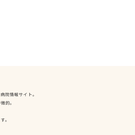
物病院情報サイト。
特徴的。
、
ます。