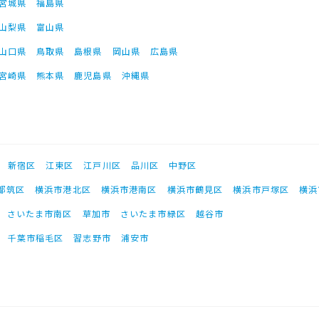
宮城県
福島県
山梨県
富山県
山口県
鳥取県
島根県
岡山県
広島県
宮崎県
熊本県
鹿児島県
沖縄県
新宿区
江東区
江戸川区
品川区
中野区
都筑区
横浜市港北区
横浜市港南区
横浜市鶴見区
横浜市戸塚区
横浜
さいたま市南区
草加市
さいたま市緑区
越谷市
千葉市稲毛区
習志野市
浦安市