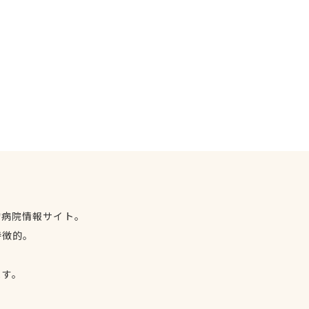
物病院情報サイト。
特徴的。
、
ます。