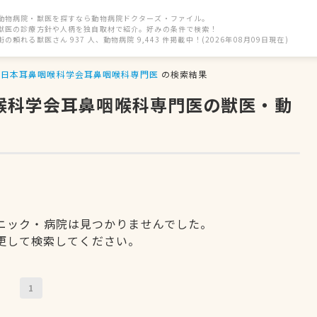
動物病院・獣医を探すなら動物病院ドクターズ・ファイル。
獣医の診療方針や人柄を独自取材で紹介。好みの条件で検索！
街の頼れる獣医さん 937 人、動物病院 9,443 件掲載中！(2026年08月09日現在)
日本耳鼻咽喉科学会耳鼻咽喉科専門医
の検索結果
咽喉科学会耳鼻咽喉科専門医の獣医・動
ニック・病院は見つかりませんでした。
更して検索してください。
1