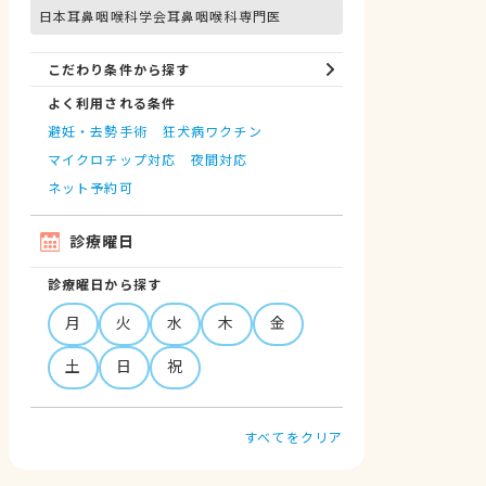
日本耳鼻咽喉科学会耳鼻咽喉科専門医
こだわり条件から探す
よく利用される条件
避妊・去勢手術
狂犬病ワクチン
マイクロチップ対応
夜間対応
ネット予約可
診療曜日
診療曜日から探す
月
火
水
木
金
土
日
祝
すべてをクリア