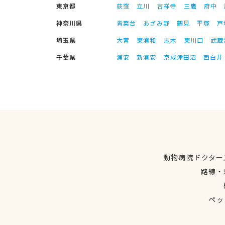
東京都
荻窪
立川
吉祥寺
三鷹
府中
神奈川県
青葉台
あざみ野
鶴見
平塚
戸
埼玉県
大宮
東浦和
志木
東川口
武蔵
千葉県
浦安
新浦安
京成津田沼
西白井
動物病院ドクター
路線・
ペッ