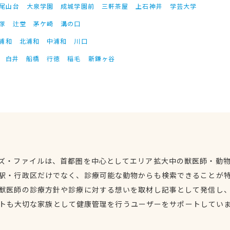
尾山台
大泉学園
成城学園前
三軒茶屋
上石神井
学芸大学
塚
辻堂
茅ケ崎
溝の口
浦和
北浦和
中浦和
川口
白井
船橋
行徳
稲毛
新鎌ヶ谷
ズ・ファイルは、首都圏を中心としてエリア拡大中の獣医師・動
駅・行政区だけでなく、診療可能な動物からも検索できることが
獣医師の診療方針や診療に対する想いを取材し記事として発信し
トも大切な家族として健康管理を行うユーザーをサポートしてい