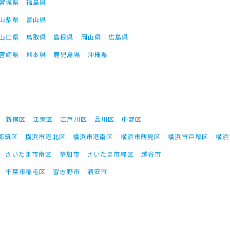
宮城県
福島県
山梨県
富山県
山口県
鳥取県
島根県
岡山県
広島県
宮崎県
熊本県
鹿児島県
沖縄県
新宿区
江東区
江戸川区
品川区
中野区
都筑区
横浜市港北区
横浜市港南区
横浜市鶴見区
横浜市戸塚区
横浜
さいたま市南区
草加市
さいたま市緑区
越谷市
千葉市稲毛区
習志野市
浦安市