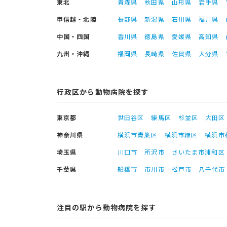
東北
青森県
秋田県
山形県
岩手県
甲信越・北陸
長野県
新潟県
石川県
福井県
中国・四国
香川県
徳島県
愛媛県
高知県
九州・沖縄
福岡県
長崎県
佐賀県
大分県
行政区から動物病院を探す
東京都
世田谷区
練馬区
杉並区
大田区
神奈川県
横浜市青葉区
横浜市緑区
横浜市
埼玉県
川口市
所沢市
さいたま市浦和区
千葉県
船橋市
市川市
松戸市
八千代市
注目の駅から動物病院を探す