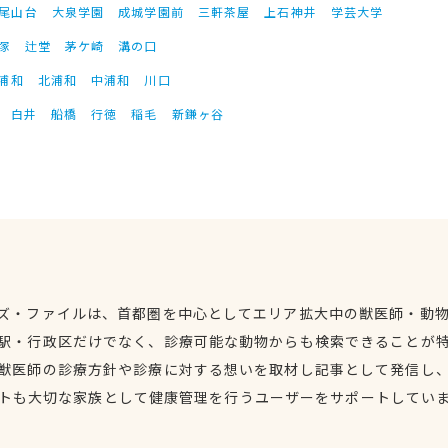
尾山台
大泉学園
成城学園前
三軒茶屋
上石神井
学芸大学
塚
辻堂
茅ケ崎
溝の口
浦和
北浦和
中浦和
川口
白井
船橋
行徳
稲毛
新鎌ヶ谷
ズ・ファイルは、首都圏を中心としてエリア拡大中の獣医師・動
駅・行政区だけでなく、診療可能な動物からも検索できることが
獣医師の診療方針や診療に対する想いを取材し記事として発信し
トも大切な家族として健康管理を行うユーザーをサポートしてい