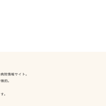
物病院情報サイト。
特徴的。
、
ます。