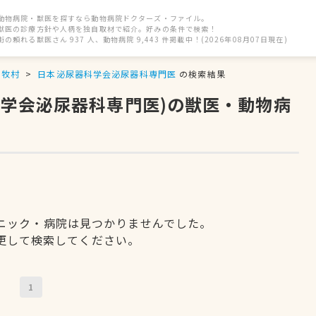
動物病院・獣医を探すなら動物病院ドクターズ・ファイル。
獣医の診療方針や人柄を独自取材で紹介。好みの条件で検索！
街の頼れる獣医さん 937 人、動物病院 9,443 件掲載中！(2026年08月07日現在)
南牧村
日本泌尿器科学会泌尿器科専門医
の検索結果
科学会泌尿器科専門医)の獣医・動物病
ニック・病院は見つかりませんでした。
更して検索してください。
1