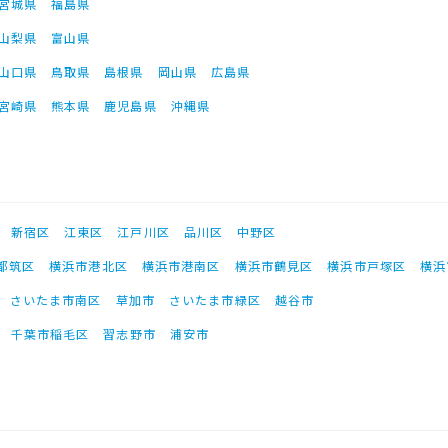
宮城県
福島県
山梨県
富山県
山口県
鳥取県
島根県
岡山県
広島県
宮崎県
熊本県
鹿児島県
沖縄県
新宿区
江東区
江戸川区
品川区
中野区
都筑区
横浜市港北区
横浜市港南区
横浜市鶴見区
横浜市戸塚区
横浜
さいたま市南区
草加市
さいたま市緑区
越谷市
千葉市稲毛区
習志野市
浦安市