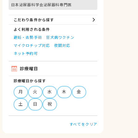
日本泌尿器科学会泌尿器科専門医
こだわり条件から探す
よく利用される条件
避妊・去勢手術
狂犬病ワクチン
マイクロチップ対応
夜間対応
ネット予約可
診療曜日
診療曜日から探す
月
火
水
木
金
土
日
祝
すべてをクリア