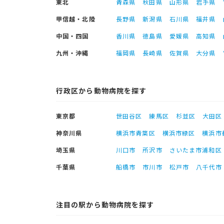
東北
青森県
秋田県
山形県
岩手県
甲信越・北陸
長野県
新潟県
石川県
福井県
中国・四国
香川県
徳島県
愛媛県
高知県
九州・沖縄
福岡県
長崎県
佐賀県
大分県
行政区から動物病院を探す
東京都
世田谷区
練馬区
杉並区
大田区
神奈川県
横浜市青葉区
横浜市緑区
横浜市
埼玉県
川口市
所沢市
さいたま市浦和区
千葉県
船橋市
市川市
松戸市
八千代市
注目の駅から動物病院を探す