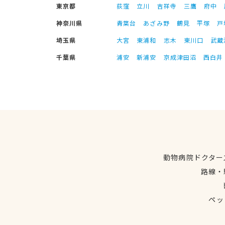
東京都
荻窪
立川
吉祥寺
三鷹
府中
神奈川県
青葉台
あざみ野
鶴見
平塚
戸
埼玉県
大宮
東浦和
志木
東川口
武蔵
千葉県
浦安
新浦安
京成津田沼
西白井
動物病院ドクター
路線・
ペッ