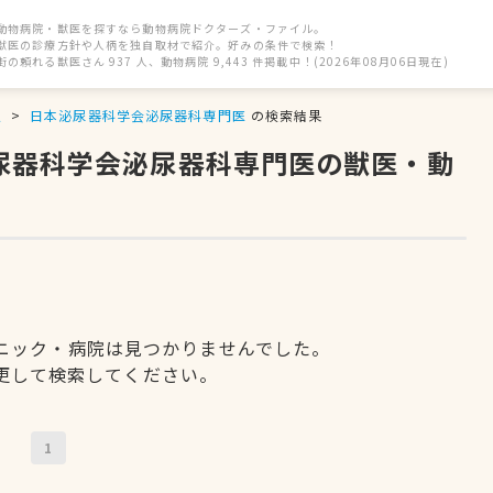
動物病院・獣医を探すなら動物病院ドクターズ・ファイル。
獣医の診療方針や人柄を独自取材で紹介。好みの条件で検索！
街の頼れる獣医さん 937 人、動物病院 9,443 件掲載中！(2026年08月06日現在)
駅
日本泌尿器科学会泌尿器科専門医
の検索結果
泌尿器科学会泌尿器科専門医の獣医・動
ニック・病院は見つかりませんでした。
更して検索してください。
1