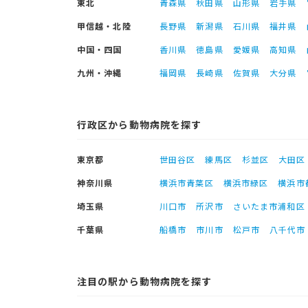
東北
青森県
秋田県
山形県
岩手県
甲信越・北陸
長野県
新潟県
石川県
福井県
中国・四国
香川県
徳島県
愛媛県
高知県
九州・沖縄
福岡県
長崎県
佐賀県
大分県
行政区から動物病院を探す
東京都
世田谷区
練馬区
杉並区
大田区
神奈川県
横浜市青葉区
横浜市緑区
横浜市
埼玉県
川口市
所沢市
さいたま市浦和区
千葉県
船橋市
市川市
松戸市
八千代市
注目の駅から動物病院を探す