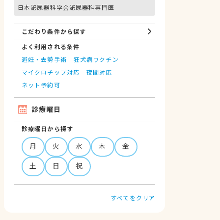
日本泌尿器科学会泌尿器科専門医
こだわり条件から探す
よく利用される条件
避妊・去勢手術
狂犬病ワクチン
マイクロチップ対応
夜間対応
ネット予約可
診療曜日
診療曜日から探す
月
火
水
木
金
土
日
祝
すべてをクリア