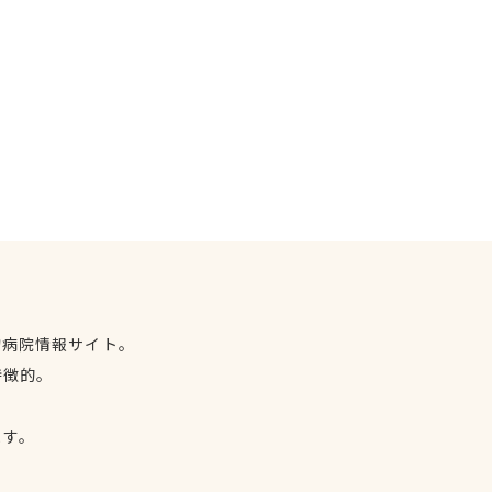
物病院情報サイト。
特徴的。
、
ます。