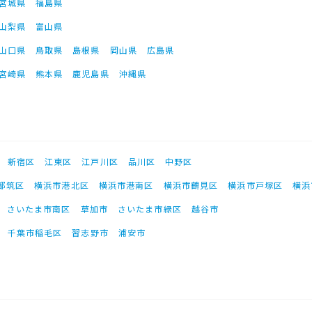
宮城県
福島県
山梨県
富山県
山口県
鳥取県
島根県
岡山県
広島県
宮崎県
熊本県
鹿児島県
沖縄県
新宿区
江東区
江戸川区
品川区
中野区
都筑区
横浜市港北区
横浜市港南区
横浜市鶴見区
横浜市戸塚区
横浜
さいたま市南区
草加市
さいたま市緑区
越谷市
千葉市稲毛区
習志野市
浦安市