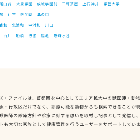
尾山台
大泉学園
成城学園前
三軒茶屋
上石神井
学芸大学
塚
辻堂
茅ケ崎
溝の口
浦和
北浦和
中浦和
川口
白井
船橋
行徳
稲毛
新鎌ヶ谷
ズ・ファイルは、首都圏を中心としてエリア拡大中の獣医師・動
駅・行政区だけでなく、診療可能な動物からも検索できることが
獣医師の診療方針や診療に対する想いを取材し記事として発信し
トも大切な家族として健康管理を行うユーザーをサポートしてい