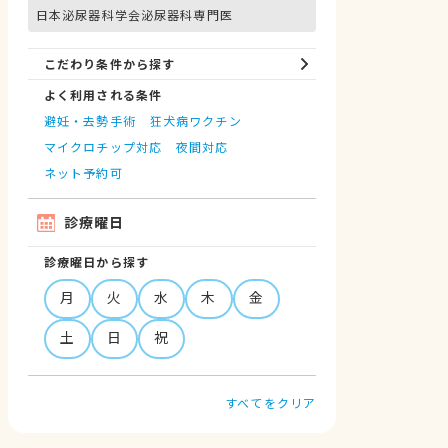
日本泌尿器科学会泌尿器科専門医
こだわり条件から探す
よく利用される条件
避妊・去勢手術
狂犬病ワクチン
マイクロチップ対応
夜間対応
ネット予約可
診療曜日
診療曜日から探す
月
火
水
木
金
土
日
祝
すべてをクリア