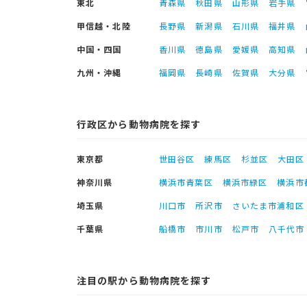
東北
青森県
秋田県
山形県
岩手県
甲信越・北陸
長野県
新潟県
石川県
福井県
中国・四国
香川県
徳島県
愛媛県
高知県
九州・沖縄
福岡県
長崎県
佐賀県
大分県
行政区から動物病院を探す
東京都
世田谷区
練馬区
杉並区
大田区
神奈川県
横浜市青葉区
横浜市緑区
横浜市
埼玉県
川口市
所沢市
さいたま市浦和区
千葉県
船橋市
市川市
松戸市
八千代市
注目の駅から動物病院を探す