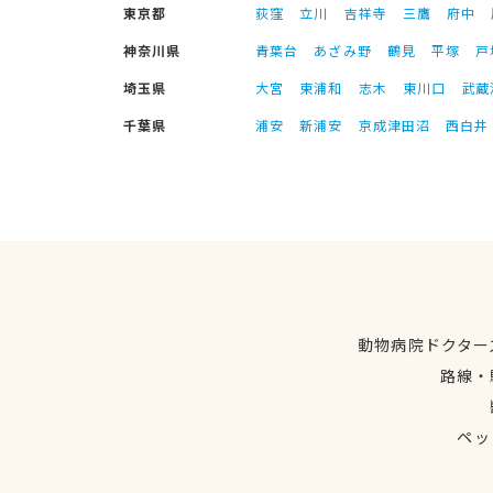
東京都
荻窪
立川
吉祥寺
三鷹
府中
神奈川県
青葉台
あざみ野
鶴見
平塚
戸
埼玉県
大宮
東浦和
志木
東川口
武蔵
千葉県
浦安
新浦安
京成津田沼
西白井
動物病院ドクター
路線・
ペッ