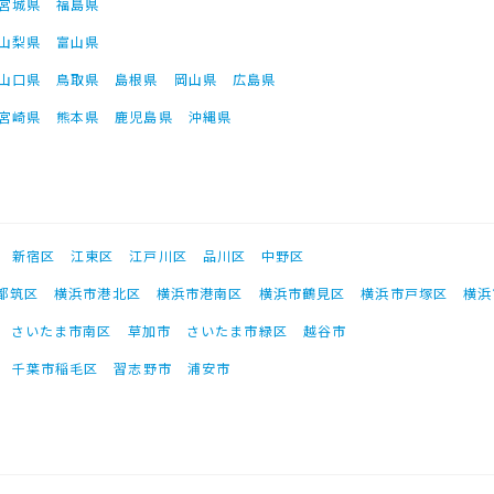
宮城県
福島県
山梨県
富山県
山口県
鳥取県
島根県
岡山県
広島県
宮崎県
熊本県
鹿児島県
沖縄県
新宿区
江東区
江戸川区
品川区
中野区
都筑区
横浜市港北区
横浜市港南区
横浜市鶴見区
横浜市戸塚区
横浜
さいたま市南区
草加市
さいたま市緑区
越谷市
千葉市稲毛区
習志野市
浦安市