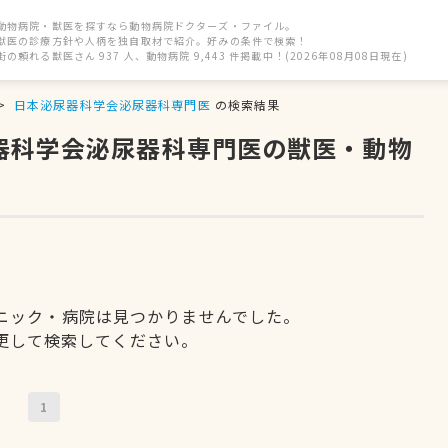
動物病院・獣医を探すなら動物病院ドクターズ・ファイル。
獣医の診療方針や人柄を独自取材で紹介。好みの条件で検索！
街の頼れる獣医さん 937 人、動物病院 9,443 件掲載中！(2026年08月08日現在)
日本泌尿器科学会泌尿器科専門医
の検索結果
尿器科学会泌尿器科専門医の獣医・動物
ニック・病院は見つかりませんでした。
更して検索してください。
1