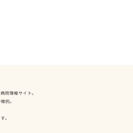
物病院情報サイト。
特徴的。
、
ます。