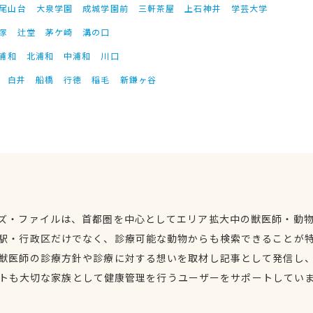
尾山台
大泉学園
成城学園前
三軒茶屋
上石神井
学芸大学
塚
辻堂
茅ケ崎
溝の口
浦和
北浦和
中浦和
川口
白井
船橋
行徳
稲毛
新鎌ヶ谷
ズ・ファイルは、首都圏を中心としてエリア拡大中の獣医師・動
駅・行政区だけでなく、診療可能な動物からも検索できることが
獣医師の診療方針や診療に対する想いを取材し記事として発信し
トも大切な家族として健康管理を行うユーザーをサポートしてい