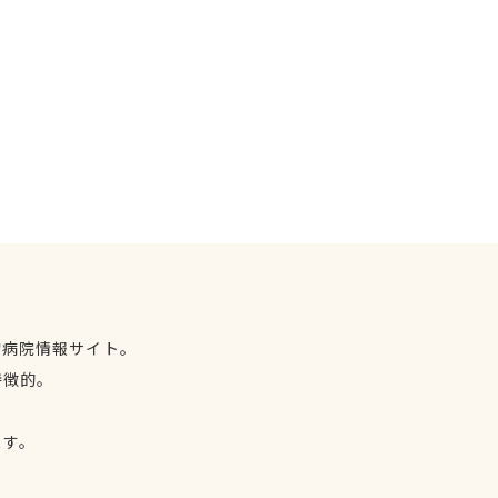
物病院情報サイト。
特徴的。
、
ます。