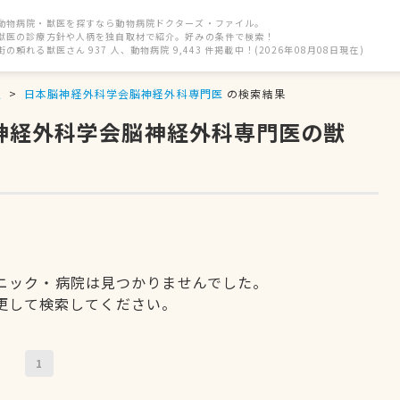
動物病院・獣医を探すなら動物病院ドクターズ・ファイル。
獣医の診療方針や人柄を独自取材で紹介。好みの条件で検索！
街の頼れる獣医さん 937 人、動物病院 9,443 件掲載中！(2026年08月08日現在)
駅
日本脳神経外科学会脳神経外科専門医
の検索結果
脳神経外科学会脳神経外科専門医の獣
ニック・病院は見つかりませんでした。
更して検索してください。
1