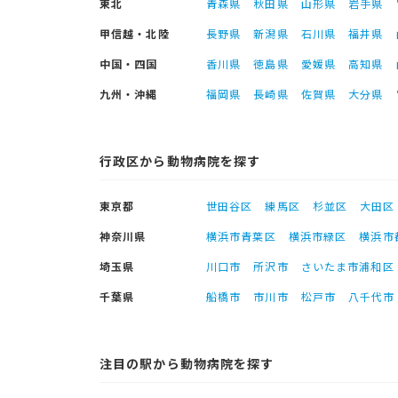
東北
青森県
秋田県
山形県
岩手県
甲信越・北陸
長野県
新潟県
石川県
福井県
中国・四国
香川県
徳島県
愛媛県
高知県
九州・沖縄
福岡県
長崎県
佐賀県
大分県
行政区から動物病院を探す
東京都
世田谷区
練馬区
杉並区
大田区
神奈川県
横浜市青葉区
横浜市緑区
横浜市
埼玉県
川口市
所沢市
さいたま市浦和区
千葉県
船橋市
市川市
松戸市
八千代市
注目の駅から動物病院を探す