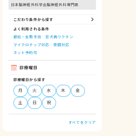
日本脳神経外科学会脳神経外科専門医
こだわり条件から探す
よく利用される条件
避妊・去勢手術
狂犬病ワクチン
マイクロチップ対応
夜間対応
ネット予約可
診療曜日
診療曜日から探す
月
火
水
木
金
土
日
祝
すべてをクリア