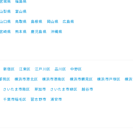
宮城県
福島県
山梨県
富山県
山口県
鳥取県
島根県
岡山県
広島県
宮崎県
熊本県
鹿児島県
沖縄県
新宿区
江東区
江戸川区
品川区
中野区
都筑区
横浜市港北区
横浜市港南区
横浜市鶴見区
横浜市戸塚区
横浜
さいたま市南区
草加市
さいたま市緑区
越谷市
千葉市稲毛区
習志野市
浦安市