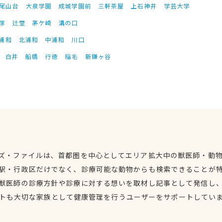
尾山台
大泉学園
成城学園前
三軒茶屋
上石神井
学芸大学
塚
辻堂
茅ケ崎
溝の口
浦和
北浦和
中浦和
川口
白井
船橋
行徳
稲毛
新鎌ヶ谷
ズ・ファイルは、首都圏を中心としてエリア拡大中の獣医師・動
駅・行政区だけでなく、診療可能な動物からも検索できることが
獣医師の診療方針や診療に対する想いを取材し記事として発信し
トも大切な家族として健康管理を行うユーザーをサポートしてい