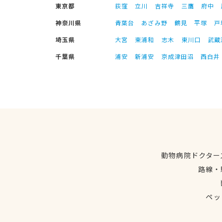
東京都
荻窪
立川
吉祥寺
三鷹
府中
神奈川県
青葉台
あざみ野
鶴見
平塚
戸
埼玉県
大宮
東浦和
志木
東川口
武蔵
千葉県
浦安
新浦安
京成津田沼
西白井
動物病院ドクター
路線・
ペッ