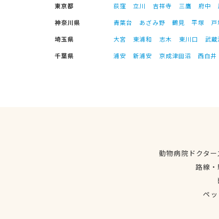
東京都
荻窪
立川
吉祥寺
三鷹
府中
神奈川県
青葉台
あざみ野
鶴見
平塚
戸
埼玉県
大宮
東浦和
志木
東川口
武蔵
千葉県
浦安
新浦安
京成津田沼
西白井
動物病院ドクター
路線・
ペッ