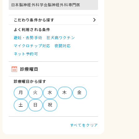
日本脳神経外科学会脳神経外科専門医
こだわり条件から探す
よく利用される条件
避妊・去勢手術
狂犬病ワクチン
マイクロチップ対応
夜間対応
ネット予約可
診療曜日
診療曜日から探す
月
火
水
木
金
土
日
祝
すべてをクリア