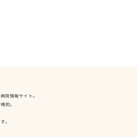
物病院情報サイト。
特徴的。
、
ます。