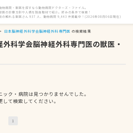
動物病院・獣医を探すなら動物病院ドクターズ・ファイル。
獣医の診療方針や人柄を独自取材で紹介。好みの条件で検索！
街の頼れる獣医さん 937 人、動物病院 9,443 件掲載中！(2026年08月06日現在)
日本脳神経外科学会脳神経外科専門医
の検索結果
神経外科学会脳神経外科専門医の獣医・
ニック・病院は見つかりませんでした。
更して検索してください。
1