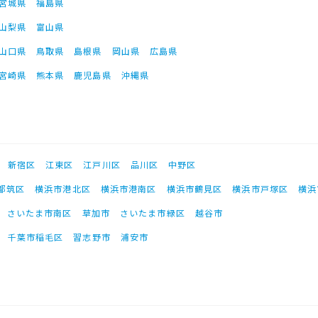
宮城県
福島県
山梨県
富山県
山口県
鳥取県
島根県
岡山県
広島県
宮崎県
熊本県
鹿児島県
沖縄県
新宿区
江東区
江戸川区
品川区
中野区
都筑区
横浜市港北区
横浜市港南区
横浜市鶴見区
横浜市戸塚区
横浜
さいたま市南区
草加市
さいたま市緑区
越谷市
千葉市稲毛区
習志野市
浦安市