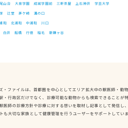
尾山台
大泉学園
成城学園前
三軒茶屋
上石神井
学芸大学
塚
辻堂
茅ケ崎
溝の口
浦和
北浦和
中浦和
川口
白井
船橋
行徳
稲毛
新鎌ヶ谷
ズ・ファイルは、首都圏を中心としてエリア拡大中の獣医師・動
駅・行政区だけでなく、診療可能な動物からも検索できることが
獣医師の診療方針や診療に対する想いを取材し記事として発信し
トも大切な家族として健康管理を行うユーザーをサポートしてい