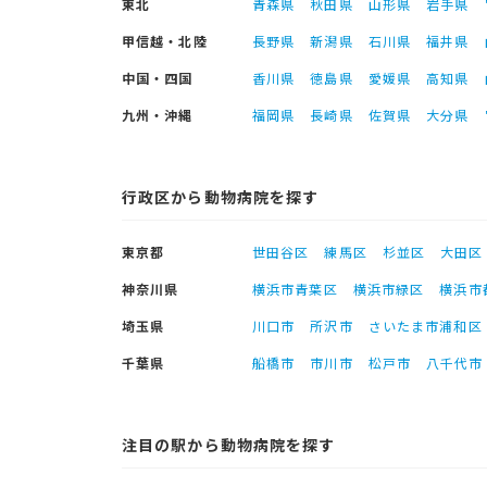
東北
青森県
秋田県
山形県
岩手県
甲信越・北陸
長野県
新潟県
石川県
福井県
中国・四国
香川県
徳島県
愛媛県
高知県
九州・沖縄
福岡県
長崎県
佐賀県
大分県
行政区から動物病院を探す
東京都
世田谷区
練馬区
杉並区
大田区
神奈川県
横浜市青葉区
横浜市緑区
横浜市
埼玉県
川口市
所沢市
さいたま市浦和区
千葉県
船橋市
市川市
松戸市
八千代市
注目の駅から動物病院を探す