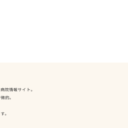
物病院情報サイト。
特徴的。
、
ます。