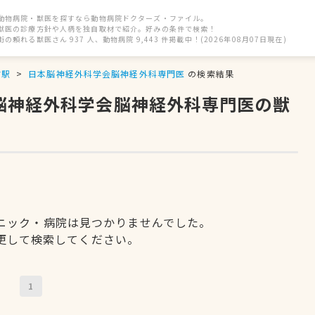
動物病院・獣医を探すなら動物病院ドクターズ・ファイル。
獣医の診療方針や人柄を独自取材で紹介。好みの条件で検索！
街の頼れる獣医さん 937 人、動物病院 9,443 件掲載中！(2026年08月07日現在)
前駅
日本脳神経外科学会脳神経外科専門医
の検索結果
本脳神経外科学会脳神経外科専門医の獣
ニック・病院は見つかりませんでした。
更して検索してください。
1