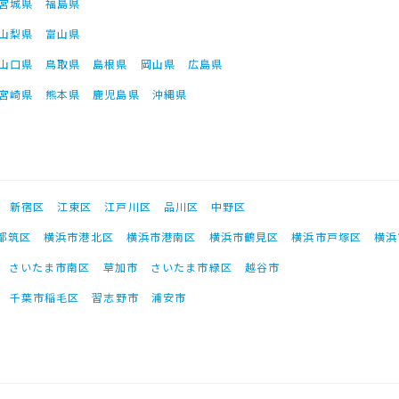
宮城県
福島県
山梨県
富山県
山口県
鳥取県
島根県
岡山県
広島県
宮崎県
熊本県
鹿児島県
沖縄県
新宿区
江東区
江戸川区
品川区
中野区
都筑区
横浜市港北区
横浜市港南区
横浜市鶴見区
横浜市戸塚区
横浜
さいたま市南区
草加市
さいたま市緑区
越谷市
千葉市稲毛区
習志野市
浦安市