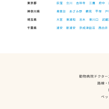
東京都
荻窪
立川
吉祥寺
三鷹
府中
神奈川県
青葉台
あざみ野
鶴見
平塚
戸
埼玉県
大宮
東浦和
志木
東川口
武蔵
千葉県
浦安
新浦安
京成津田沼
西白井
動物病院ドクター
路線・
ペッ