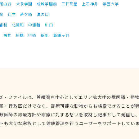
尾山台
大泉学園
成城学園前
三軒茶屋
上石神井
学芸大学
塚
辻堂
茅ケ崎
溝の口
浦和
北浦和
中浦和
川口
白井
船橋
行徳
稲毛
新鎌ヶ谷
ズ・ファイルは、首都圏を中心としてエリア拡大中の獣医師・動
駅・行政区だけでなく、診療可能な動物からも検索できることが
獣医師の診療方針や診療に対する想いを取材し記事として発信し
トも大切な家族として健康管理を行うユーザーをサポートしてい