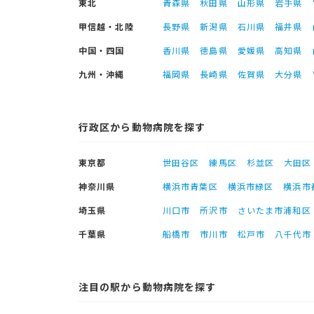
東北
青森県
秋田県
山形県
岩手県
甲信越・北陸
長野県
新潟県
石川県
福井県
中国・四国
香川県
徳島県
愛媛県
高知県
九州・沖縄
福岡県
長崎県
佐賀県
大分県
行政区から動物病院を探す
東京都
世田谷区
練馬区
杉並区
大田区
神奈川県
横浜市青葉区
横浜市緑区
横浜市
埼玉県
川口市
所沢市
さいたま市浦和区
千葉県
船橋市
市川市
松戸市
八千代市
注目の駅から動物病院を探す