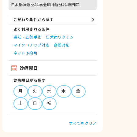
日本脳神経外科学会脳神経外科専門医
こだわり条件から探す
よく利用される条件
避妊・去勢手術
狂犬病ワクチン
マイクロチップ対応
夜間対応
ネット予約可
診療曜日
診療曜日から探す
月
火
水
木
金
土
日
祝
すべてをクリア