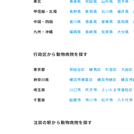
東北
青森県
秋田県
山形県
岩手県
甲信越・北陸
長野県
新潟県
石川県
福井県
中国・四国
香川県
徳島県
愛媛県
高知県
九州・沖縄
福岡県
長崎県
佐賀県
大分県
行政区から動物病院を探す
東京都
世田谷区
練馬区
杉並区
大田区
神奈川県
横浜市青葉区
横浜市緑区
横浜市
埼玉県
川口市
所沢市
さいたま市浦和区
千葉県
船橋市
市川市
松戸市
八千代市
注目の駅から動物病院を探す