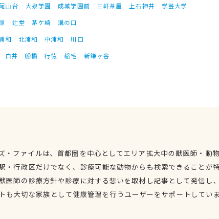
尾山台
大泉学園
成城学園前
三軒茶屋
上石神井
学芸大学
塚
辻堂
茅ケ崎
溝の口
浦和
北浦和
中浦和
川口
白井
船橋
行徳
稲毛
新鎌ヶ谷
ズ・ファイルは、首都圏を中心としてエリア拡大中の獣医師・動
駅・行政区だけでなく、診療可能な動物からも検索できることが
獣医師の診療方針や診療に対する想いを取材し記事として発信し
トも大切な家族として健康管理を行うユーザーをサポートしてい