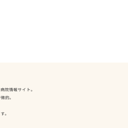
物病院情報サイト。
特徴的。
、
ます。