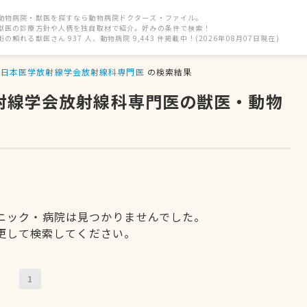
動物病院・獣医を探すなら動物病院ドクターズ・ファイル。
獣医の診療方針や人柄を独自取材で紹介。好みの条件で検索！
街の頼れる獣医さん 937 人、動物病院 9,443 件掲載中！(2026年08月07日現在)
日本医学放射線学会放射線科専門医
の検索結果
放射線学会放射線科専門医の獣医・動物
ニック・病院は見つかりませんでした。
更して検索してください。
1