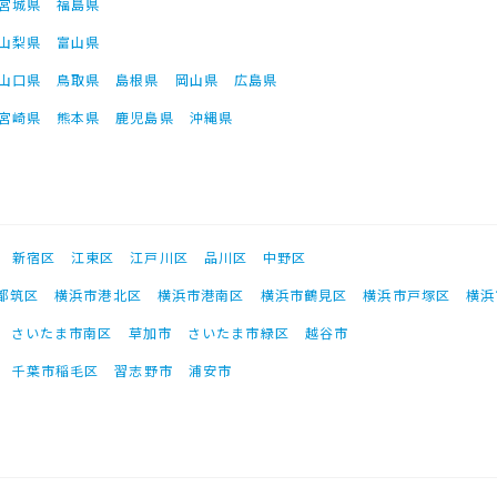
宮城県
福島県
山梨県
富山県
山口県
鳥取県
島根県
岡山県
広島県
宮崎県
熊本県
鹿児島県
沖縄県
新宿区
江東区
江戸川区
品川区
中野区
都筑区
横浜市港北区
横浜市港南区
横浜市鶴見区
横浜市戸塚区
横浜
さいたま市南区
草加市
さいたま市緑区
越谷市
千葉市稲毛区
習志野市
浦安市