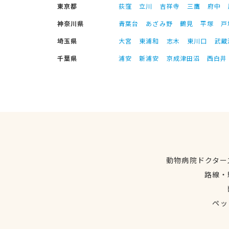
東京都
荻窪
立川
吉祥寺
三鷹
府中
神奈川県
青葉台
あざみ野
鶴見
平塚
戸
埼玉県
大宮
東浦和
志木
東川口
武蔵
千葉県
浦安
新浦安
京成津田沼
西白井
動物病院ドクター
路線・
ペッ