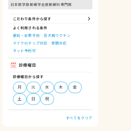
日本医学放射線学会放射線科専門医
こだわり条件から探す
よく利用される条件
避妊・去勢手術
狂犬病ワクチン
マイクロチップ対応
夜間対応
ネット予約可
診療曜日
診療曜日から探す
月
火
水
木
金
土
日
祝
すべてをクリア