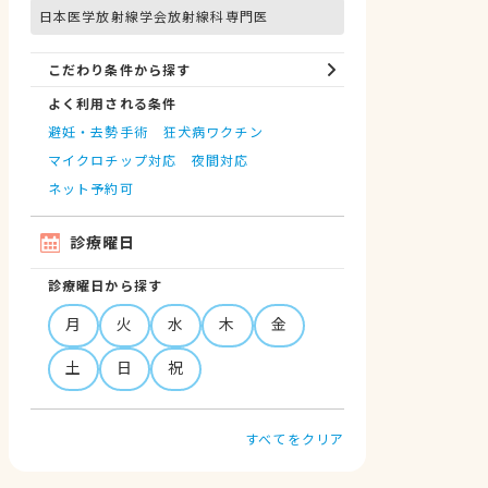
日本医学放射線学会放射線科専門医
こだわり条件から探す
よく利用される条件
避妊・去勢手術
狂犬病ワクチン
マイクロチップ対応
夜間対応
ネット予約可
診療曜日
診療曜日から探す
月
火
水
木
金
土
日
祝
すべてをクリア