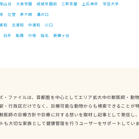
尾山台
大泉学園
成城学園前
三軒茶屋
上石神井
学芸大学
塚
辻堂
茅ケ崎
溝の口
浦和
北浦和
中浦和
川口
白井
船橋
行徳
稲毛
新鎌ヶ谷
ズ・ファイルは、首都圏を中心としてエリア拡大中の獣医師・動
駅・行政区だけでなく、診療可能な動物からも検索できることが
獣医師の診療方針や診療に対する想いを取材し記事として発信し
トも大切な家族として健康管理を行うユーザーをサポートしてい