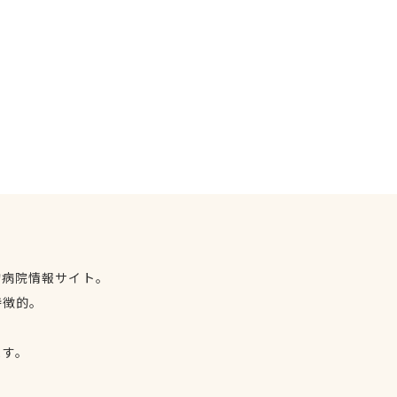
物病院情報サイト。
特徴的。
、
ます。