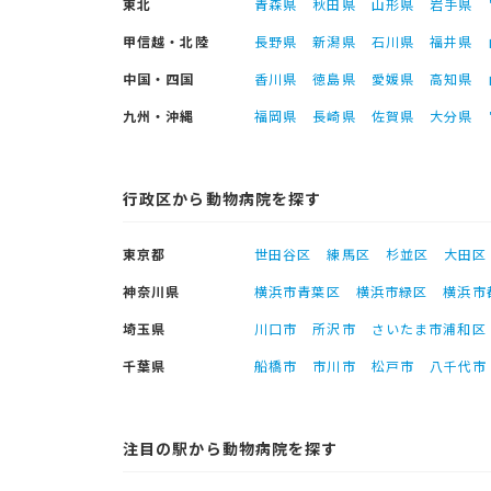
東北
青森県
秋田県
山形県
岩手県
甲信越・北陸
長野県
新潟県
石川県
福井県
中国・四国
香川県
徳島県
愛媛県
高知県
九州・沖縄
福岡県
長崎県
佐賀県
大分県
行政区から動物病院を探す
東京都
世田谷区
練馬区
杉並区
大田区
神奈川県
横浜市青葉区
横浜市緑区
横浜市
埼玉県
川口市
所沢市
さいたま市浦和区
千葉県
船橋市
市川市
松戸市
八千代市
注目の駅から動物病院を探す