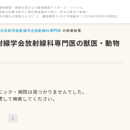
動物病院・獣医を探すなら動物病院ドクターズ・ファイル。
獣医の診療方針や人柄を独自取材で紹介。好みの条件で検索！
街の頼れる獣医さん 937 人、動物病院 9,443 件掲載中！(2026年08月09日現在)
日本医学放射線学会放射線科専門医
の検索結果
放射線学会放射線科専門医の獣医・動物
ニック・病院は見つかりませんでした。
更して検索してください。
1