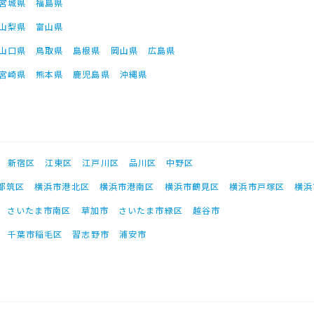
宮城県
福島県
山梨県
富山県
山口県
鳥取県
島根県
岡山県
広島県
宮崎県
熊本県
鹿児島県
沖縄県
新宿区
江東区
江戸川区
品川区
中野区
都筑区
横浜市港北区
横浜市港南区
横浜市鶴見区
横浜市戸塚区
横浜
さいたま市南区
草加市
さいたま市緑区
越谷市
千葉市稲毛区
習志野市
浦安市