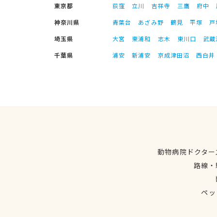
東京都
荻窪
立川
吉祥寺
三鷹
府中
神奈川県
青葉台
あざみ野
鶴見
平塚
戸
埼玉県
大宮
東浦和
志木
東川口
武蔵
千葉県
浦安
新浦安
京成津田沼
西白井
動物病院ドクター
路線・
ペッ