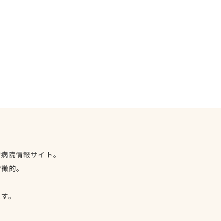
物病院情報サイト。
特徴的。
、
ます。