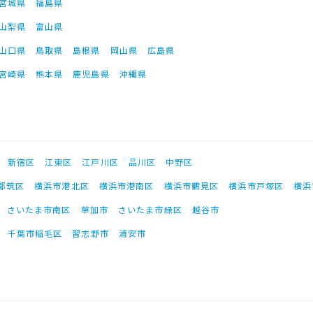
宮城県
福島県
山梨県
富山県
山口県
鳥取県
島根県
岡山県
広島県
宮崎県
熊本県
鹿児島県
沖縄県
新宿区
江東区
江戸川区
品川区
中野区
都筑区
横浜市港北区
横浜市港南区
横浜市鶴見区
横浜市戸塚区
横浜
さいたま市南区
草加市
さいたま市緑区
越谷市
千葉市稲毛区
習志野市
浦安市