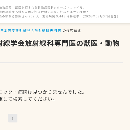
動物病院・獣医を探すなら動物病院ドクターズ・ファイル。
獣医の診療方針や人柄を独自取材で紹介。好みの条件で検索！
街の頼れる獣医さん 937 人、動物病院 9,443 件掲載中！(2026年08月07日現在)
日本医学放射線学会放射線科専門医
の検索結果
放射線学会放射線科専門医の獣医・動物
ニック・病院は見つかりませんでした。
更して検索してください。
1