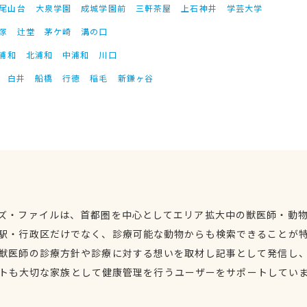
尾山台
大泉学園
成城学園前
三軒茶屋
上石神井
学芸大学
塚
辻堂
茅ケ崎
溝の口
浦和
北浦和
中浦和
川口
白井
船橋
行徳
稲毛
新鎌ヶ谷
ズ・ファイルは、首都圏を中心としてエリア拡大中の獣医師・動
駅・行政区だけでなく、診療可能な動物からも検索できることが
獣医師の診療方針や診療に対する想いを取材し記事として発信し
トも大切な家族として健康管理を行うユーザーをサポートしてい