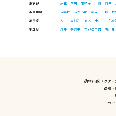
東京都
荻窪
立川
吉祥寺
三鷹
府中
神奈川県
青葉台
あざみ野
鶴見
平塚
戸
埼玉県
大宮
東浦和
志木
東川口
武蔵
千葉県
浦安
新浦安
京成津田沼
西白井
動物病院ドクター
路線・
ペッ