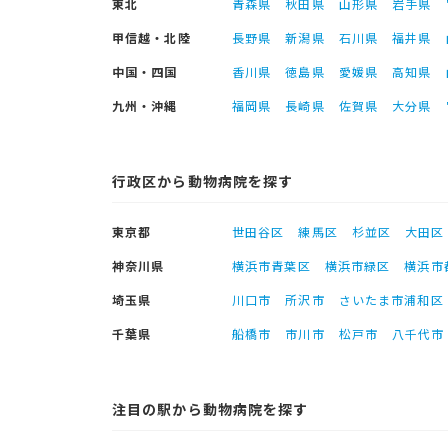
東北
青森県
秋田県
山形県
岩手県
甲信越・北陸
長野県
新潟県
石川県
福井県
中国・四国
香川県
徳島県
愛媛県
高知県
九州・沖縄
福岡県
長崎県
佐賀県
大分県
行政区から動物病院を探す
東京都
世田谷区
練馬区
杉並区
大田区
神奈川県
横浜市青葉区
横浜市緑区
横浜市
埼玉県
川口市
所沢市
さいたま市浦和区
千葉県
船橋市
市川市
松戸市
八千代市
注目の駅から動物病院を探す