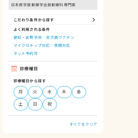
日本医学放射線学会放射線科専門医
こだわり条件から探す
よく利用される条件
避妊・去勢手術
狂犬病ワクチン
マイクロチップ対応
夜間対応
ネット予約可
診療曜日
診療曜日から探す
月
火
水
木
金
土
日
祝
すべてをクリア