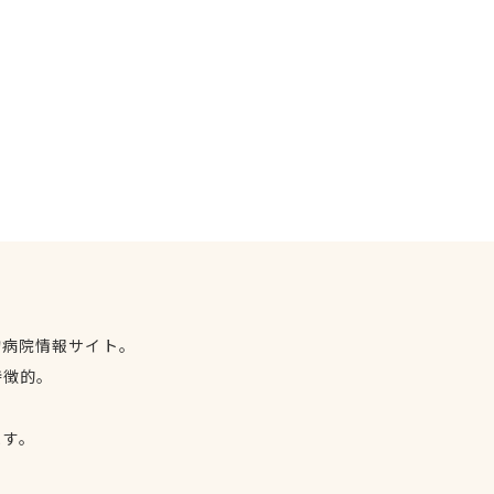
物病院情報サイト。
特徴的。
、
ます。