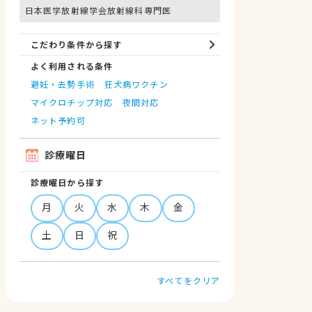
日本医学放射線学会放射線科専門医
こだわり条件から探す
よく利用される条件
避妊・去勢手術
狂犬病ワクチン
マイクロチップ対応
夜間対応
ネット予約可
診療曜日
診療曜日から探す
月
火
水
木
金
土
日
祝
すべてをクリア