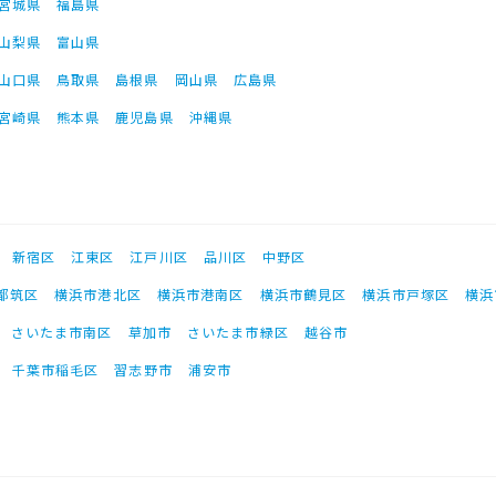
宮城県
福島県
山梨県
富山県
山口県
鳥取県
島根県
岡山県
広島県
宮崎県
熊本県
鹿児島県
沖縄県
新宿区
江東区
江戸川区
品川区
中野区
都筑区
横浜市港北区
横浜市港南区
横浜市鶴見区
横浜市戸塚区
横浜
さいたま市南区
草加市
さいたま市緑区
越谷市
千葉市稲毛区
習志野市
浦安市