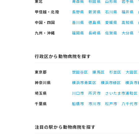
東北
青森県
秋田県
山形県
岩手県
甲信越・北陸
長野県
新潟県
石川県
福井県
中国・四国
香川県
徳島県
愛媛県
高知県
九州・沖縄
福岡県
長崎県
佐賀県
大分県
行政区から動物病院を探す
東京都
世田谷区
練馬区
杉並区
大田区
神奈川県
横浜市青葉区
横浜市緑区
横浜市
埼玉県
川口市
所沢市
さいたま市浦和区
千葉県
船橋市
市川市
松戸市
八千代市
注目の駅から動物病院を探す