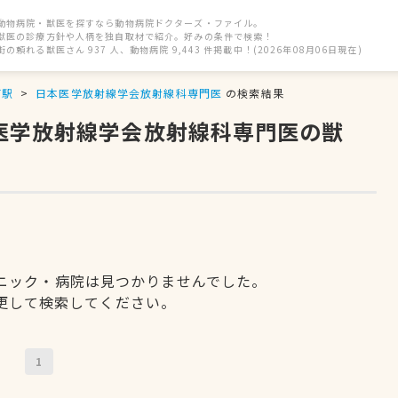
動物病院・獣医を探すなら動物病院ドクターズ・ファイル。
獣医の診療方針や人柄を独自取材で紹介。好みの条件で検索！
街の頼れる獣医さん 937 人、動物病院 9,443 件掲載中！(2026年08月06日現在)
町駅
日本医学放射線学会放射線科専門医
の検索結果
本医学放射線学会放射線科専門医の獣
ニック・病院は見つかりませんでした。
更して検索してください。
1