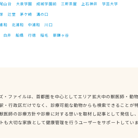
尾山台
大泉学園
成城学園前
三軒茶屋
上石神井
学芸大学
塚
辻堂
茅ケ崎
溝の口
浦和
北浦和
中浦和
川口
白井
船橋
行徳
稲毛
新鎌ヶ谷
ズ・ファイルは、首都圏を中心としてエリア拡大中の獣医師・動
駅・行政区だけでなく、診療可能な動物からも検索できることが
獣医師の診療方針や診療に対する想いを取材し記事として発信し
トも大切な家族として健康管理を行うユーザーをサポートしてい