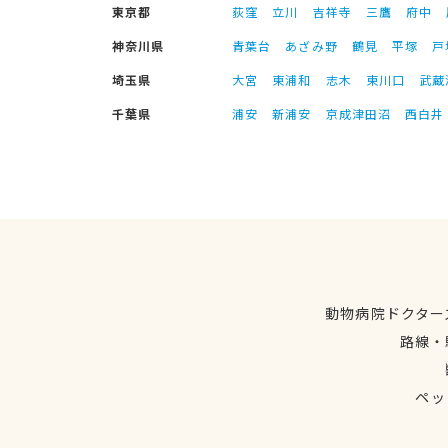
東京都
荻窪
立川
吉祥寺
三鷹
府中
神奈川県
青葉台
あざみ野
鶴見
平塚
戸
埼玉県
大宮
東浦和
志木
東川口
武蔵
千葉県
浦安
新浦安
京成津田沼
西白井
動物病院ドクター
路線・
ペッ