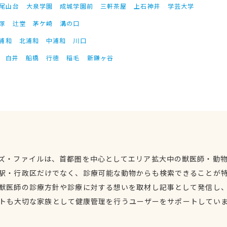
尾山台
大泉学園
成城学園前
三軒茶屋
上石神井
学芸大学
塚
辻堂
茅ケ崎
溝の口
浦和
北浦和
中浦和
川口
白井
船橋
行徳
稲毛
新鎌ヶ谷
ズ・ファイルは、首都圏を中心としてエリア拡大中の獣医師・動
駅・行政区だけでなく、診療可能な動物からも検索できることが
獣医師の診療方針や診療に対する想いを取材し記事として発信し
トも大切な家族として健康管理を行うユーザーをサポートしてい