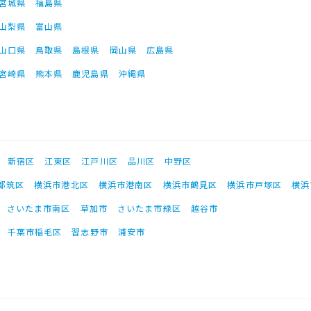
宮城県
福島県
山梨県
富山県
山口県
鳥取県
島根県
岡山県
広島県
宮崎県
熊本県
鹿児島県
沖縄県
新宿区
江東区
江戸川区
品川区
中野区
都筑区
横浜市港北区
横浜市港南区
横浜市鶴見区
横浜市戸塚区
横浜
さいたま市南区
草加市
さいたま市緑区
越谷市
千葉市稲毛区
習志野市
浦安市