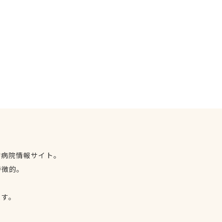
物病院情報サイト。
特徴的。
、
ます。