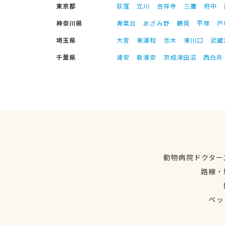
東京都
荻窪
立川
吉祥寺
三鷹
府中
神奈川県
青葉台
あざみ野
鶴見
平塚
戸
埼玉県
大宮
東浦和
志木
東川口
武蔵
千葉県
浦安
新浦安
京成津田沼
西白井
動物病院ドクター
路線・
ペッ