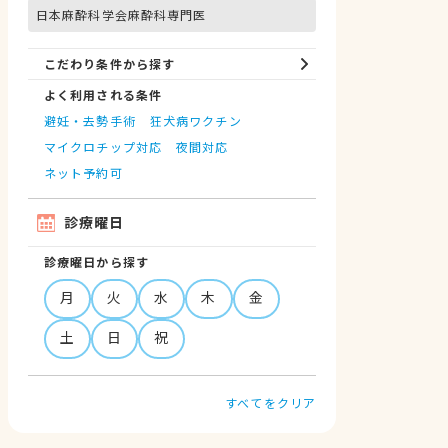
日本麻酔科学会麻酔科専門医
こだわり条件から探す
よく利用される条件
避妊・去勢手術
狂犬病ワクチン
マイクロチップ対応
夜間対応
ネット予約可
診療曜日
診療曜日から探す
月
火
水
木
金
土
日
祝
すべてをクリア