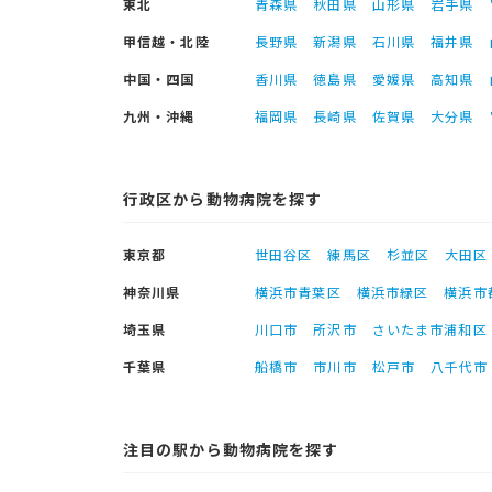
東北
青森県
秋田県
山形県
岩手県
甲信越・北陸
長野県
新潟県
石川県
福井県
中国・四国
香川県
徳島県
愛媛県
高知県
九州・沖縄
福岡県
長崎県
佐賀県
大分県
行政区から動物病院を探す
東京都
世田谷区
練馬区
杉並区
大田区
神奈川県
横浜市青葉区
横浜市緑区
横浜市
埼玉県
川口市
所沢市
さいたま市浦和区
千葉県
船橋市
市川市
松戸市
八千代市
注目の駅から動物病院を探す