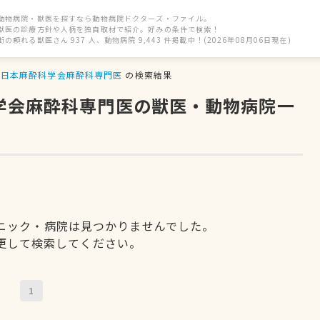
動物病院・獣医を探すなら動物病院ドクターズ・ファイル。
獣医の診療方針や人柄を独自取材で紹介。好みの条件で検索！
街の頼れる獣医さん 937 人、動物病院 9,443 件掲載中！(2026年08月06日現在)
日本麻酔科学会麻酔科専門医
の検索結果
科学会麻酔科専門医の獣医・動物病院一
ニック・病院は見つかりませんでした。
更して検索してください。
1