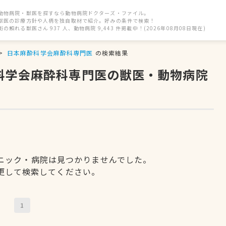
動物病院・獣医を探すなら動物病院ドクターズ・ファイル。
獣医の診療方針や人柄を独自取材で紹介。好みの条件で検索！
街の頼れる獣医さん 937 人、動物病院 9,443 件掲載中！(2026年08月08日現在)
日本麻酔科学会麻酔科専門医
の検索結果
酔科学会麻酔科専門医の獣医・動物病院
ニック・病院は見つかりませんでした。
更して検索してください。
1