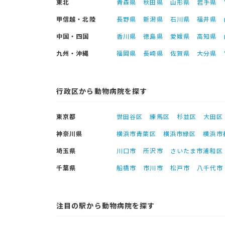
東北
青森県
秋田県
山形県
岩手県
甲信越・北陸
長野県
新潟県
石川県
福井県
中国・四国
香川県
徳島県
愛媛県
高知県
九州・沖縄
福岡県
長崎県
佐賀県
大分県
行政区から動物病院を探す
東京都
世田谷区
練馬区
杉並区
大田区
神奈川県
横浜市青葉区
横浜市緑区
横浜市
埼玉県
川口市
所沢市
さいたま市浦和区
千葉県
船橋市
市川市
松戸市
八千代市
注目の駅から動物病院を探す