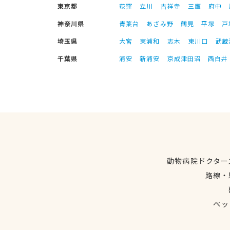
東京都
荻窪
立川
吉祥寺
三鷹
府中
神奈川県
青葉台
あざみ野
鶴見
平塚
戸
埼玉県
大宮
東浦和
志木
東川口
武蔵
千葉県
浦安
新浦安
京成津田沼
西白井
動物病院ドクター
路線・
ペッ