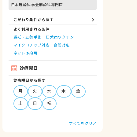
日本麻酔科学会麻酔科専門医
こだわり条件から探す
よく利用される条件
避妊・去勢手術
狂犬病ワクチン
マイクロチップ対応
夜間対応
ネット予約可
診療曜日
診療曜日から探す
月
火
水
木
金
土
日
祝
すべてをクリア