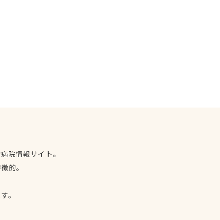
物病院情報サイト。
特徴的。
、
ます。