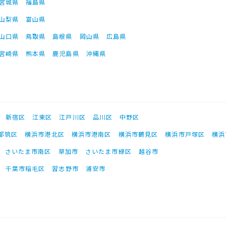
宮城県
福島県
山梨県
富山県
山口県
鳥取県
島根県
岡山県
広島県
宮崎県
熊本県
鹿児島県
沖縄県
新宿区
江東区
江戸川区
品川区
中野区
都筑区
横浜市港北区
横浜市港南区
横浜市鶴見区
横浜市戸塚区
横浜
さいたま市南区
草加市
さいたま市緑区
越谷市
千葉市稲毛区
習志野市
浦安市