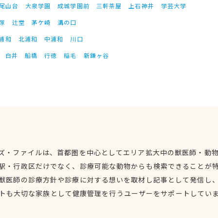
尾山台
大泉学園
成城学園前
三軒茶屋
上石神井
学芸大学
塚
辻堂
茅ケ崎
溝の口
浦和
北浦和
中浦和
川口
白井
船橋
行徳
稲毛
新鎌ヶ谷
ズ・ファイルは、首都圏を中心としてエリア拡大中の獣医師・動
駅・行政区だけでなく、診療可能な動物からも検索できることが
獣医師の診療方針や診療に対する想いを取材し記事として発信し
トも大切な家族として健康管理を行うユーザーをサポートしてい