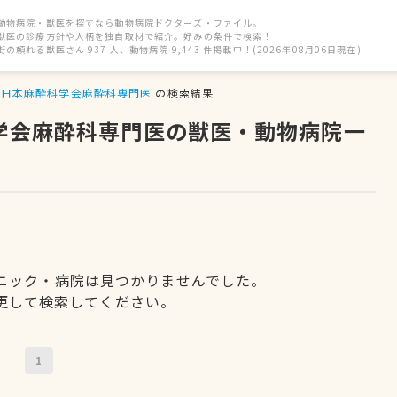
動物病院・獣医を探すなら動物病院ドクターズ・ファイル。
獣医の診療方針や人柄を独自取材で紹介。好みの条件で検索！
街の頼れる獣医さん 937 人、動物病院 9,443 件掲載中！(2026年08月06日現在)
日本麻酔科学会麻酔科専門医
の検索結果
科学会麻酔科専門医の獣医・動物病院一
ニック・病院は見つかりませんでした。
更して検索してください。
1