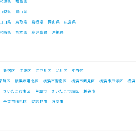
宮城県
福島県
山梨県
富山県
山口県
鳥取県
島根県
岡山県
広島県
宮崎県
熊本県
鹿児島県
沖縄県
新宿区
江東区
江戸川区
品川区
中野区
都筑区
横浜市港北区
横浜市港南区
横浜市鶴見区
横浜市戸塚区
横浜
さいたま市南区
草加市
さいたま市緑区
越谷市
千葉市稲毛区
習志野市
浦安市