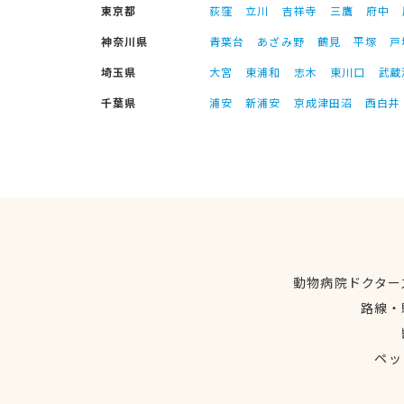
東京都
荻窪
立川
吉祥寺
三鷹
府中
神奈川県
青葉台
あざみ野
鶴見
平塚
戸
埼玉県
大宮
東浦和
志木
東川口
武蔵
千葉県
浦安
新浦安
京成津田沼
西白井
動物病院ドクター
路線・
ペッ