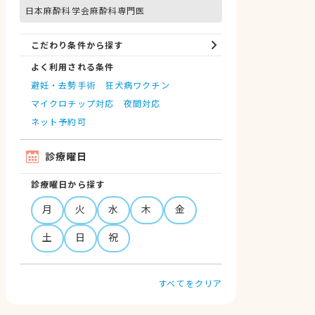
日本麻酔科学会麻酔科専門医
こだわり条件から探す
よく利用される条件
避妊・去勢手術
狂犬病ワクチン
マイクロチップ対応
夜間対応
ネット予約可
診療曜日
診療曜日から探す
月
火
水
木
金
土
日
祝
すべてをクリア