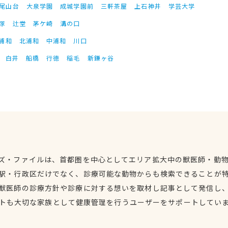
尾山台
大泉学園
成城学園前
三軒茶屋
上石神井
学芸大学
塚
辻堂
茅ケ崎
溝の口
浦和
北浦和
中浦和
川口
白井
船橋
行徳
稲毛
新鎌ヶ谷
ズ・ファイルは、首都圏を中心としてエリア拡大中の獣医師・動
駅・行政区だけでなく、診療可能な動物からも検索できることが
獣医師の診療方針や診療に対する想いを取材し記事として発信し
トも大切な家族として健康管理を行うユーザーをサポートしてい