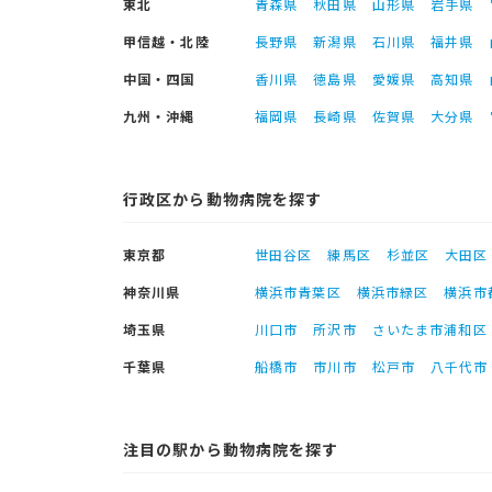
東北
青森県
秋田県
山形県
岩手県
甲信越・北陸
長野県
新潟県
石川県
福井県
中国・四国
香川県
徳島県
愛媛県
高知県
九州・沖縄
福岡県
長崎県
佐賀県
大分県
行政区から動物病院を探す
東京都
世田谷区
練馬区
杉並区
大田区
神奈川県
横浜市青葉区
横浜市緑区
横浜市
埼玉県
川口市
所沢市
さいたま市浦和区
千葉県
船橋市
市川市
松戸市
八千代市
注目の駅から動物病院を探す