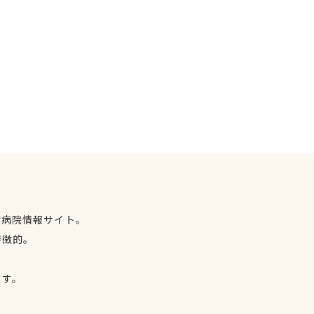
物病院情報サイト。
特徴的。
、
ます。