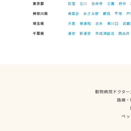
東京都
荻窪
立川
吉祥寺
三鷹
府中
神奈川県
青葉台
あざみ野
鶴見
平塚
戸
埼玉県
大宮
東浦和
志木
東川口
武蔵
千葉県
浦安
新浦安
京成津田沼
西白井
動物病院ドクター
路線・
ペッ