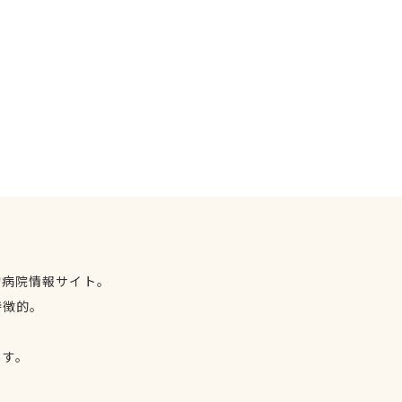
物病院情報サイト。
特徴的。
、
ます。