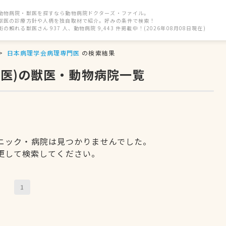
動物病院・獣医を探すなら動物病院ドクターズ・ファイル。
獣医の診療方針や人柄を独自取材で紹介。好みの条件で検索！
街の頼れる獣医さん 937 人、動物病院 9,443 件掲載中！(2026年08月08日現在)
日本病理学会病理専門医
の検索結果
医)の獣医・動物病院一覧
ニック・病院は見つかりませんでした。
更して検索してください。
1