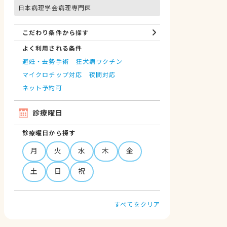
日本病理学会病理専門医
こだわり条件から探す
よく利用される条件
避妊・去勢手術
狂犬病ワクチン
マイクロチップ対応
夜間対応
ネット予約可
診療曜日
診療曜日から探す
月
火
水
木
金
土
日
祝
すべてをクリア