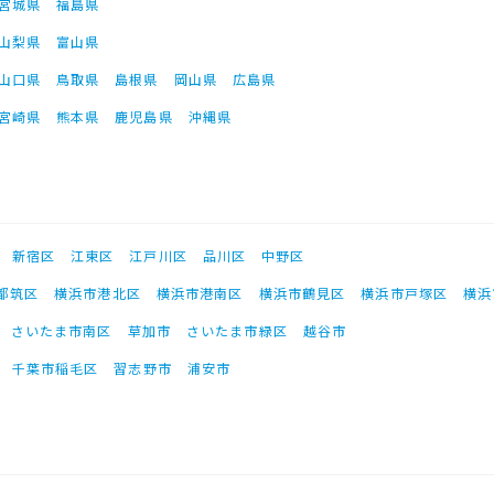
宮城県
福島県
山梨県
富山県
山口県
鳥取県
島根県
岡山県
広島県
宮崎県
熊本県
鹿児島県
沖縄県
新宿区
江東区
江戸川区
品川区
中野区
都筑区
横浜市港北区
横浜市港南区
横浜市鶴見区
横浜市戸塚区
横浜
さいたま市南区
草加市
さいたま市緑区
越谷市
千葉市稲毛区
習志野市
浦安市