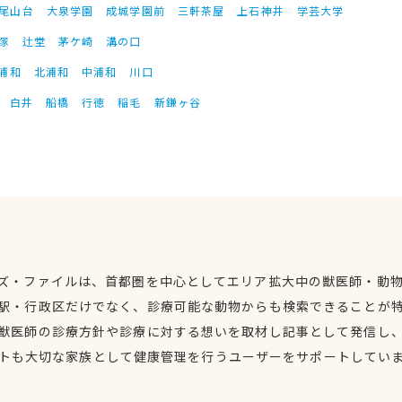
尾山台
大泉学園
成城学園前
三軒茶屋
上石神井
学芸大学
塚
辻堂
茅ケ崎
溝の口
浦和
北浦和
中浦和
川口
白井
船橋
行徳
稲毛
新鎌ヶ谷
ズ・ファイルは、首都圏を中心としてエリア拡大中の獣医師・動
駅・行政区だけでなく、診療可能な動物からも検索できることが
獣医師の診療方針や診療に対する想いを取材し記事として発信し
トも大切な家族として健康管理を行うユーザーをサポートしてい