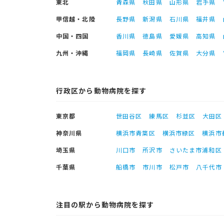
東北
青森県
秋田県
山形県
岩手県
甲信越・北陸
長野県
新潟県
石川県
福井県
中国・四国
香川県
徳島県
愛媛県
高知県
九州・沖縄
福岡県
長崎県
佐賀県
大分県
行政区から動物病院を探す
東京都
世田谷区
練馬区
杉並区
大田区
神奈川県
横浜市青葉区
横浜市緑区
横浜市
埼玉県
川口市
所沢市
さいたま市浦和区
千葉県
船橋市
市川市
松戸市
八千代市
注目の駅から動物病院を探す