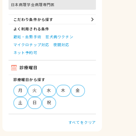
日本病理学会病理専門医
こだわり条件から探す
よく利用される条件
避妊・去勢手術
狂犬病ワクチン
マイクロチップ対応
夜間対応
ネット予約可
診療曜日
診療曜日から探す
月
火
水
木
金
土
日
祝
すべてをクリア