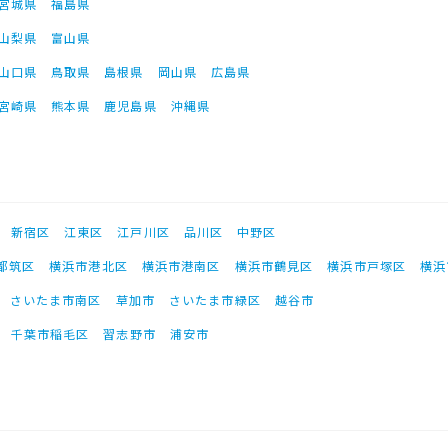
宮城県
福島県
山梨県
富山県
山口県
鳥取県
島根県
岡山県
広島県
宮崎県
熊本県
鹿児島県
沖縄県
新宿区
江東区
江戸川区
品川区
中野区
都筑区
横浜市港北区
横浜市港南区
横浜市鶴見区
横浜市戸塚区
横浜
さいたま市南区
草加市
さいたま市緑区
越谷市
千葉市稲毛区
習志野市
浦安市