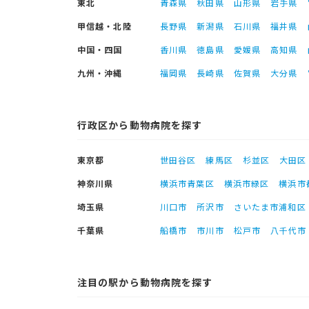
東北
青森県
秋田県
山形県
岩手県
甲信越・北陸
長野県
新潟県
石川県
福井県
中国・四国
香川県
徳島県
愛媛県
高知県
九州・沖縄
福岡県
長崎県
佐賀県
大分県
行政区から動物病院を探す
東京都
世田谷区
練馬区
杉並区
大田区
神奈川県
横浜市青葉区
横浜市緑区
横浜市
埼玉県
川口市
所沢市
さいたま市浦和区
千葉県
船橋市
市川市
松戸市
八千代市
注目の駅から動物病院を探す