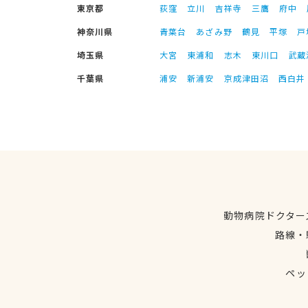
東京都
荻窪
立川
吉祥寺
三鷹
府中
神奈川県
青葉台
あざみ野
鶴見
平塚
戸
埼玉県
大宮
東浦和
志木
東川口
武蔵
千葉県
浦安
新浦安
京成津田沼
西白井
動物病院ドクター
路線・
ペッ