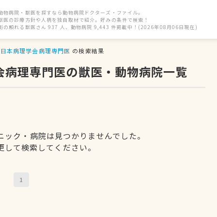
動物病院・獣医を探すなら動物病院ドクターズ・ファイル。
獣医の診療方針や人柄を独自取材で紹介。好みの条件で検索！
街の頼れる獣医さん 937 人、動物病院 9,443 件掲載中！(2026年08月06日現在)
日本病理学会病理専門医
の検索結果
学会病理専門医の獣医・動物病院一覧
ニック・病院は見つかりませんでした。
更して検索してください。
1