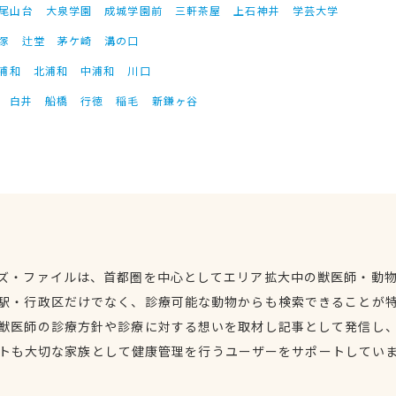
尾山台
大泉学園
成城学園前
三軒茶屋
上石神井
学芸大学
塚
辻堂
茅ケ崎
溝の口
浦和
北浦和
中浦和
川口
白井
船橋
行徳
稲毛
新鎌ヶ谷
ズ・ファイルは、首都圏を中心としてエリア拡大中の獣医師・動
駅・行政区だけでなく、診療可能な動物からも検索できることが
獣医師の診療方針や診療に対する想いを取材し記事として発信し
トも大切な家族として健康管理を行うユーザーをサポートしてい