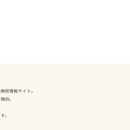
物病院情報サイト。
特徴的。
、
ます。