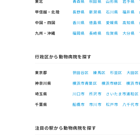
東北
青森県
秋田県
山形県
岩手県
甲信越・北陸
長野県
新潟県
石川県
福井県
中国・四国
香川県
徳島県
愛媛県
高知県
九州・沖縄
福岡県
長崎県
佐賀県
大分県
行政区から動物病院を探す
東京都
世田谷区
練馬区
杉並区
大田区
神奈川県
横浜市青葉区
横浜市緑区
横浜市
埼玉県
川口市
所沢市
さいたま市浦和区
千葉県
船橋市
市川市
松戸市
八千代市
注目の駅から動物病院を探す