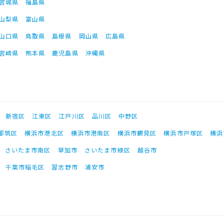
宮城県
福島県
山梨県
富山県
山口県
鳥取県
島根県
岡山県
広島県
宮崎県
熊本県
鹿児島県
沖縄県
新宿区
江東区
江戸川区
品川区
中野区
都筑区
横浜市港北区
横浜市港南区
横浜市鶴見区
横浜市戸塚区
横浜
さいたま市南区
草加市
さいたま市緑区
越谷市
千葉市稲毛区
習志野市
浦安市