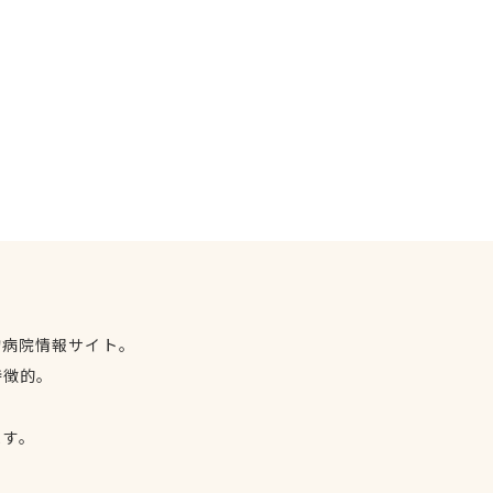
物病院情報サイト。
特徴的。
、
ます。