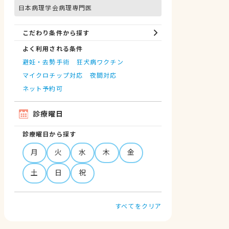
日本病理学会病理専門医
こだわり条件から探す
よく利用される条件
避妊・去勢手術
狂犬病ワクチン
マイクロチップ対応
夜間対応
ネット予約可
診療曜日
診療曜日から探す
月
火
水
木
金
土
日
祝
すべてをクリア