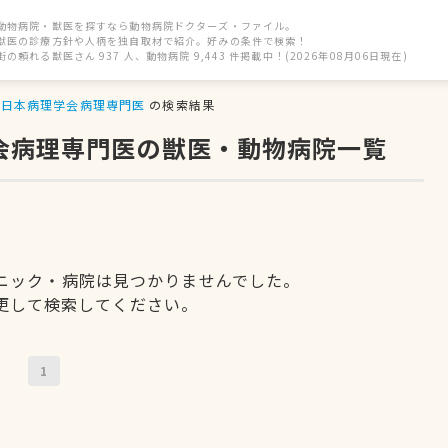
動物病院・獣医を探すなら動物病院ドクターズ・ファイル。
獣医の診療方針や人柄を独自取材で紹介。好みの条件で検索！
街の頼れる獣医さん 937 人、動物病院 9,443 件掲載中！(2026年08月06日現在)
日本病理学会病理専門医
の検索結果
学会病理専門医の獣医・動物病院一覧
ニック・病院は見つかりませんでした。
更して検索してください。
1