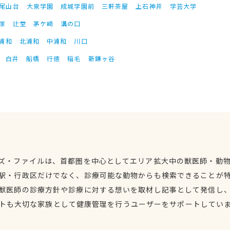
尾山台
大泉学園
成城学園前
三軒茶屋
上石神井
学芸大学
塚
辻堂
茅ケ崎
溝の口
浦和
北浦和
中浦和
川口
白井
船橋
行徳
稲毛
新鎌ヶ谷
ズ・ファイルは、首都圏を中心としてエリア拡大中の獣医師・動
駅・行政区だけでなく、診療可能な動物からも検索できることが
獣医師の診療方針や診療に対する想いを取材し記事として発信し
トも大切な家族として健康管理を行うユーザーをサポートしてい