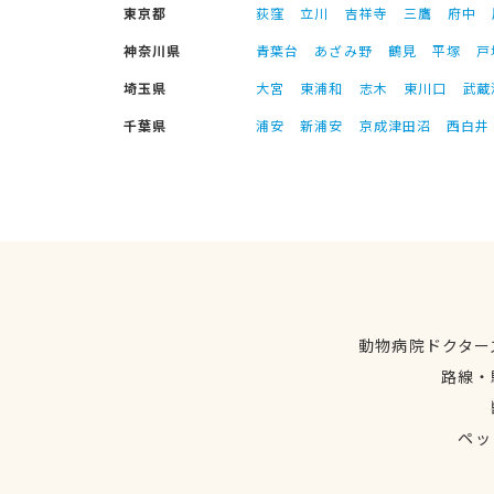
東京都
荻窪
立川
吉祥寺
三鷹
府中
神奈川県
青葉台
あざみ野
鶴見
平塚
戸
埼玉県
大宮
東浦和
志木
東川口
武蔵
千葉県
浦安
新浦安
京成津田沼
西白井
動物病院ドクター
路線・
ペッ