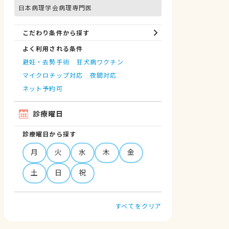
日本病理学会病理専門医
こだわり条件から探す
よく利用される条件
避妊・去勢手術
狂犬病ワクチン
マイクロチップ対応
夜間対応
ネット予約可
診療曜日
診療曜日から探す
月
火
水
木
金
土
日
祝
すべてをクリア