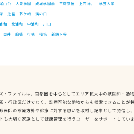
尾山台
大泉学園
成城学園前
三軒茶屋
上石神井
学芸大学
塚
辻堂
茅ケ崎
溝の口
浦和
北浦和
中浦和
川口
白井
船橋
行徳
稲毛
新鎌ヶ谷
ズ・ファイルは、首都圏を中心としてエリア拡大中の獣医師・動
駅・行政区だけでなく、診療可能な動物からも検索できることが
獣医師の診療方針や診療に対する想いを取材し記事として発信し
トも大切な家族として健康管理を行うユーザーをサポートしてい