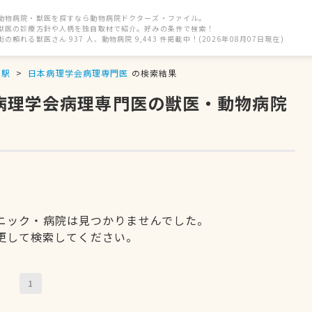
動物病院・獣医を探すなら動物病院ドクターズ・ファイル。
獣医の診療方針や人柄を独自取材で紹介。好みの条件で検索！
街の頼れる獣医さん 937 人、動物病院 9,443 件掲載中！(2026年08月07日現在)
京駅
日本病理学会病理専門医
の検索結果
本病理学会病理専門医の獣医・動物病院
ニック・病院は見つかりませんでした。
更して検索してください。
1