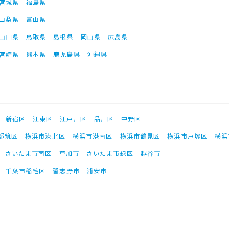
宮城県
福島県
山梨県
富山県
山口県
鳥取県
島根県
岡山県
広島県
宮崎県
熊本県
鹿児島県
沖縄県
新宿区
江東区
江戸川区
品川区
中野区
都筑区
横浜市港北区
横浜市港南区
横浜市鶴見区
横浜市戸塚区
横浜
さいたま市南区
草加市
さいたま市緑区
越谷市
千葉市稲毛区
習志野市
浦安市