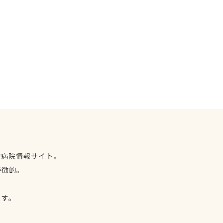
物病院情報サイト。
特徴的。
、
ます。