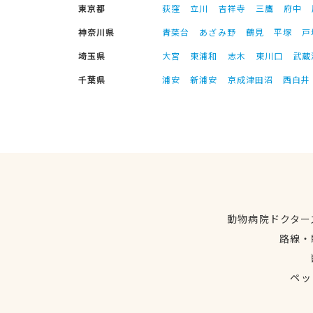
東京都
荻窪
立川
吉祥寺
三鷹
府中
神奈川県
青葉台
あざみ野
鶴見
平塚
戸
埼玉県
大宮
東浦和
志木
東川口
武蔵
千葉県
浦安
新浦安
京成津田沼
西白井
動物病院ドクター
路線・
ペッ