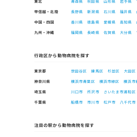
東北
青森県
秋田県
山形県
岩手県
甲信越・北陸
長野県
新潟県
石川県
福井県
中国・四国
香川県
徳島県
愛媛県
高知県
九州・沖縄
福岡県
長崎県
佐賀県
大分県
行政区から動物病院を探す
東京都
世田谷区
練馬区
杉並区
大田区
神奈川県
横浜市青葉区
横浜市緑区
横浜市
埼玉県
川口市
所沢市
さいたま市浦和区
千葉県
船橋市
市川市
松戸市
八千代市
注目の駅から動物病院を探す