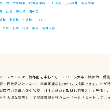
尾山台
大泉学園
成城学園前
三軒茶屋
上石神井
学芸大学
塚
辻堂
茅ケ崎
溝の口
浦和
北浦和
中浦和
川口
白井
船橋
行徳
稲毛
新鎌ヶ谷
ズ・ファイルは、首都圏を中心としてエリア拡大中の獣医師・動
駅・行政区だけでなく、診療可能な動物からも検索できることが
獣医師の診療方針や診療に対する想いを取材し記事として発信し
トも大切な家族として健康管理を行うユーザーをサポートしてい