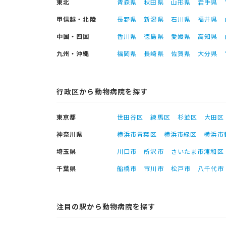
東北
青森県
秋田県
山形県
岩手県
甲信越・北陸
長野県
新潟県
石川県
福井県
中国・四国
香川県
徳島県
愛媛県
高知県
九州・沖縄
福岡県
長崎県
佐賀県
大分県
行政区から動物病院を探す
東京都
世田谷区
練馬区
杉並区
大田区
神奈川県
横浜市青葉区
横浜市緑区
横浜市
埼玉県
川口市
所沢市
さいたま市浦和区
千葉県
船橋市
市川市
松戸市
八千代市
注目の駅から動物病院を探す