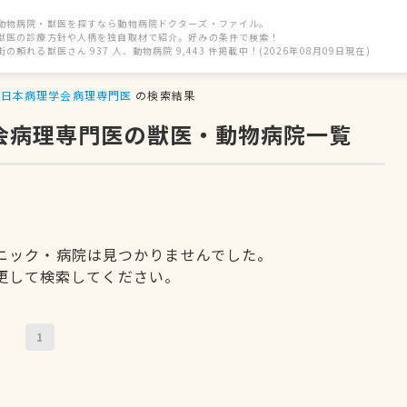
動物病院・獣医を探すなら動物病院ドクターズ・ファイル。
獣医の診療方針や人柄を独自取材で紹介。好みの条件で検索！
街の頼れる獣医さん 937 人、動物病院 9,443 件掲載中！(2026年08月09日現在)
日本病理学会病理専門医
の検索結果
学会病理専門医の獣医・動物病院一覧
ニック・病院は見つかりませんでした。
更して検索してください。
1