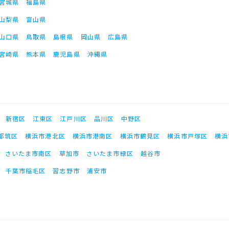
宮城県
福島県
山梨県
富山県
山口県
鳥取県
島根県
岡山県
広島県
宮崎県
熊本県
鹿児島県
沖縄県
新宿区
江東区
江戸川区
品川区
中野区
都筑区
横浜市港北区
横浜市港南区
横浜市鶴見区
横浜市戸塚区
横浜
さいたま市南区
草加市
さいたま市緑区
越谷市
千葉市稲毛区
習志野市
浦安市