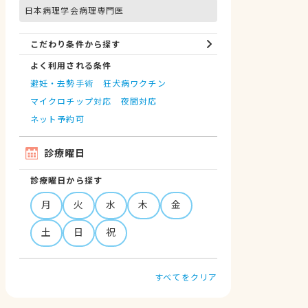
日本病理学会病理専門医
こだわり条件から探す
よく利用される条件
避妊・去勢手術
狂犬病ワクチン
マイクロチップ対応
夜間対応
ネット予約可
診療曜日
診療曜日から探す
月
火
水
木
金
土
日
祝
すべてをクリア