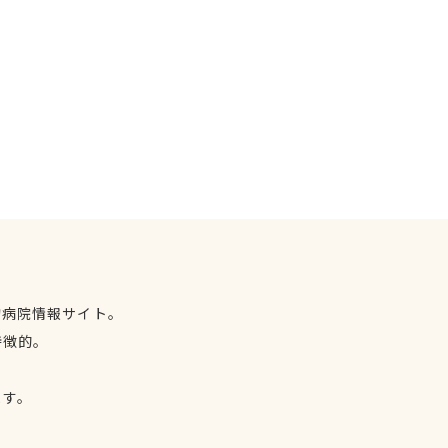
物病院情報サイト。
特徴的。
、
ます。