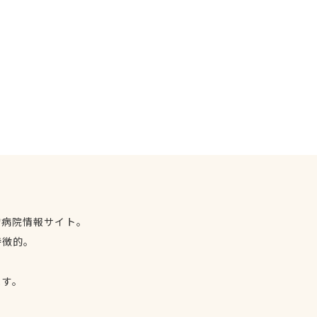
物病院情報サイト。
特徴的。
、
ます。