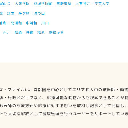
尾山台
大泉学園
成城学園前
三軒茶屋
上石神井
学芸大学
塚
辻堂
茅ケ崎
溝の口
浦和
北浦和
中浦和
川口
白井
船橋
行徳
稲毛
新鎌ヶ谷
ズ・ファイルは、首都圏を中心としてエリア拡大中の獣医師・動
駅・行政区だけでなく、診療可能な動物からも検索できることが
獣医師の診療方針や診療に対する想いを取材し記事として発信し
トも大切な家族として健康管理を行うユーザーをサポートしてい