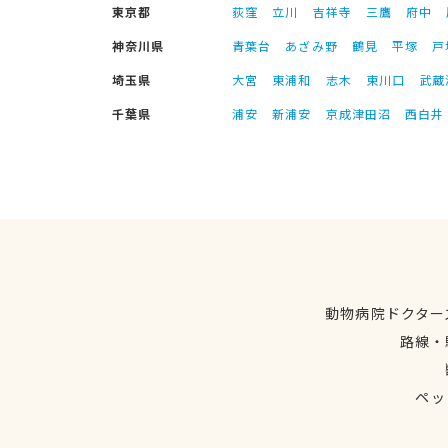
東京都
荻窪
立川
吉祥寺
三鷹
府中
神奈川県
青葉台
あざみ野
鶴見
平塚
戸
埼玉県
大宮
東浦和
志木
東川口
武蔵
千葉県
浦安
新浦安
京成津田沼
西白井
動物病院ドクター
路線・
ペッ