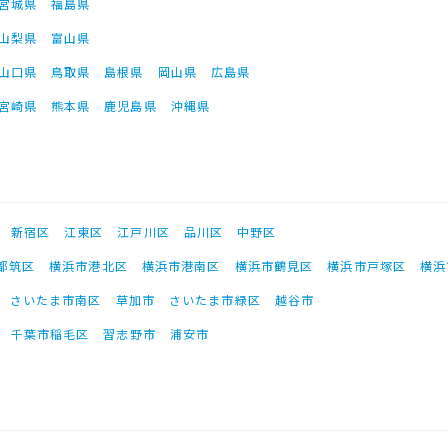
宮城県
福島県
山梨県
富山県
山口県
鳥取県
島根県
岡山県
広島県
宮崎県
熊本県
鹿児島県
沖縄県
新宿区
江東区
江戸川区
品川区
中野区
都筑区
横浜市港北区
横浜市港南区
横浜市鶴見区
横浜市戸塚区
横浜
さいたま市南区
草加市
さいたま市緑区
越谷市
千葉市稲毛区
習志野市
浦安市