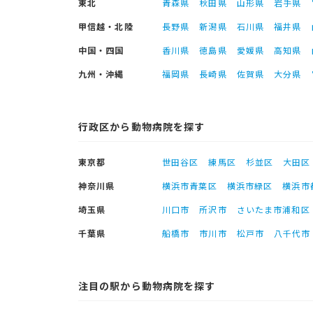
東北
青森県
秋田県
山形県
岩手県
甲信越・北陸
長野県
新潟県
石川県
福井県
中国・四国
香川県
徳島県
愛媛県
高知県
九州・沖縄
福岡県
長崎県
佐賀県
大分県
行政区から動物病院を探す
東京都
世田谷区
練馬区
杉並区
大田区
神奈川県
横浜市青葉区
横浜市緑区
横浜市
埼玉県
川口市
所沢市
さいたま市浦和区
千葉県
船橋市
市川市
松戸市
八千代市
注目の駅から動物病院を探す