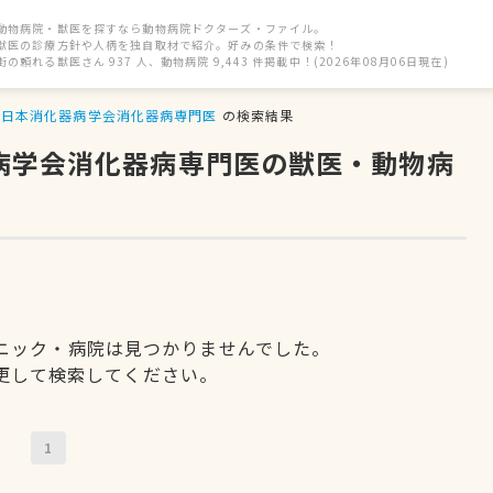
動物病院・獣医を探すなら動物病院ドクターズ・ファイル。
獣医の診療方針や人柄を独自取材で紹介。好みの条件で検索！
街の頼れる獣医さん 937 人、動物病院 9,443 件掲載中！(2026年08月06日現在)
日本消化器病学会消化器病専門医
の検索結果
器病学会消化器病専門医の獣医・動物病
ニック・病院は見つかりませんでした。
更して検索してください。
1