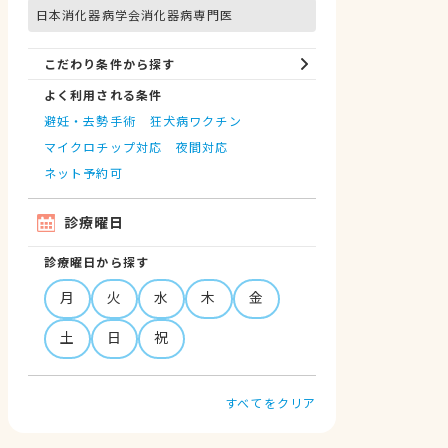
日本消化器病学会消化器病専門医
こだわり条件から探す
よく利用される条件
避妊・去勢手術
狂犬病ワクチン
マイクロチップ対応
夜間対応
ネット予約可
診療曜日
診療曜日から探す
月
火
水
木
金
土
日
祝
すべてをクリア