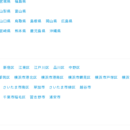
宮城県
福島県
山梨県
富山県
山口県
鳥取県
島根県
岡山県
広島県
宮崎県
熊本県
鹿児島県
沖縄県
新宿区
江東区
江戸川区
品川区
中野区
都筑区
横浜市港北区
横浜市港南区
横浜市鶴見区
横浜市戸塚区
横浜
さいたま市南区
草加市
さいたま市緑区
越谷市
千葉市稲毛区
習志野市
浦安市