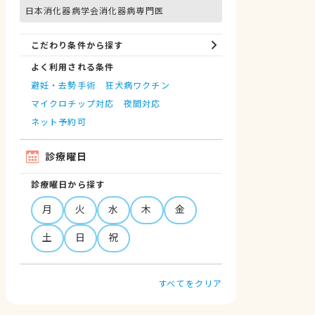
日本消化器病学会消化器病専門医
こだわり条件から探す
よく利用される条件
避妊・去勢手術
狂犬病ワクチン
マイクロチップ対応
夜間対応
ネット予約可
診療曜日
診療曜日から探す
月
火
水
木
金
土
日
祝
すべてをクリア