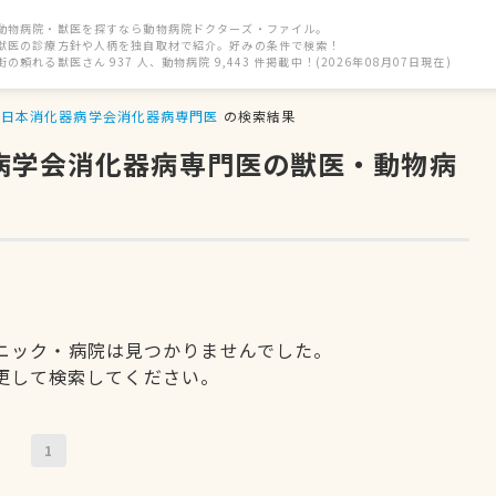
動物病院・獣医を探すなら動物病院ドクターズ・ファイル。
獣医の診療方針や人柄を独自取材で紹介。好みの条件で検索！
街の頼れる獣医さん 937 人、動物病院 9,443 件掲載中！(2026年08月07日現在)
日本消化器病学会消化器病専門医
の検索結果
器病学会消化器病専門医の獣医・動物病
ニック・病院は見つかりませんでした。
更して検索してください。
1