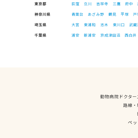
東京都
荻窪
立川
吉祥寺
三鷹
府中
神奈川県
青葉台
あざみ野
鶴見
平塚
戸
埼玉県
大宮
東浦和
志木
東川口
武蔵
千葉県
浦安
新浦安
京成津田沼
西白井
動物病院ドクター
路線・
ペッ