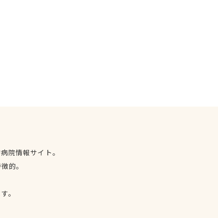
物病院情報サイト。
特徴的。
、
ます。