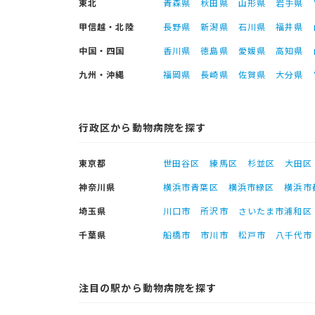
東北
青森県
秋田県
山形県
岩手県
甲信越・北陸
長野県
新潟県
石川県
福井県
中国・四国
香川県
徳島県
愛媛県
高知県
九州・沖縄
福岡県
長崎県
佐賀県
大分県
行政区から動物病院を探す
東京都
世田谷区
練馬区
杉並区
大田区
神奈川県
横浜市青葉区
横浜市緑区
横浜市
埼玉県
川口市
所沢市
さいたま市浦和区
千葉県
船橋市
市川市
松戸市
八千代市
注目の駅から動物病院を探す