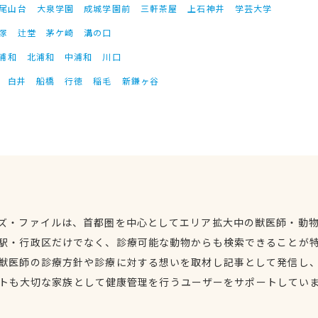
尾山台
大泉学園
成城学園前
三軒茶屋
上石神井
学芸大学
塚
辻堂
茅ケ崎
溝の口
浦和
北浦和
中浦和
川口
白井
船橋
行徳
稲毛
新鎌ヶ谷
ズ・ファイルは、首都圏を中心としてエリア拡大中の獣医師・動
駅・行政区だけでなく、診療可能な動物からも検索できることが
獣医師の診療方針や診療に対する想いを取材し記事として発信し
トも大切な家族として健康管理を行うユーザーをサポートしてい