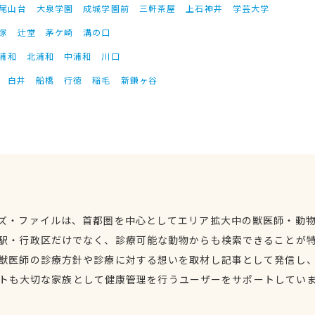
尾山台
大泉学園
成城学園前
三軒茶屋
上石神井
学芸大学
塚
辻堂
茅ケ崎
溝の口
浦和
北浦和
中浦和
川口
白井
船橋
行徳
稲毛
新鎌ヶ谷
ズ・ファイルは、首都圏を中心としてエリア拡大中の獣医師・動
駅・行政区だけでなく、診療可能な動物からも検索できることが
獣医師の診療方針や診療に対する想いを取材し記事として発信し
トも大切な家族として健康管理を行うユーザーをサポートしてい