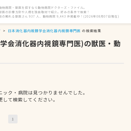
動物病院・獣医を探すなら動物病院ドクターズ・ファイル。
獣医の診療方針や人柄を独自取材で紹介。好みの条件で検索！
街の頼れる獣医さん 937 人、動物病院 9,443 件掲載中！(2026年08月07日現在)
市
日本消化器内視鏡学会消化器内視鏡専門医
の検索結果
鏡学会消化器内視鏡専門医)の獣医・動
ニック・病院は見つかりませんでした。
更して検索してください。
1