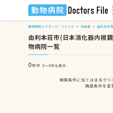
動物病院ドクターズ・ファイル
秋田県
由利本荘
由利本荘市(日本消化器内視
物病院一覧
0
件中
0〜0件を表示
検索条件に当てはまるクリ
再度条件を変