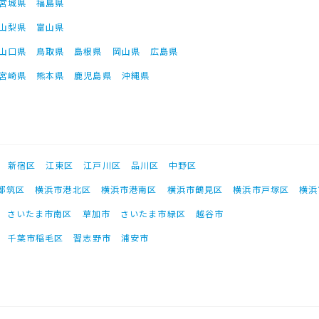
宮城県
福島県
山梨県
富山県
山口県
鳥取県
島根県
岡山県
広島県
宮崎県
熊本県
鹿児島県
沖縄県
新宿区
江東区
江戸川区
品川区
中野区
都筑区
横浜市港北区
横浜市港南区
横浜市鶴見区
横浜市戸塚区
横浜
さいたま市南区
草加市
さいたま市緑区
越谷市
千葉市稲毛区
習志野市
浦安市