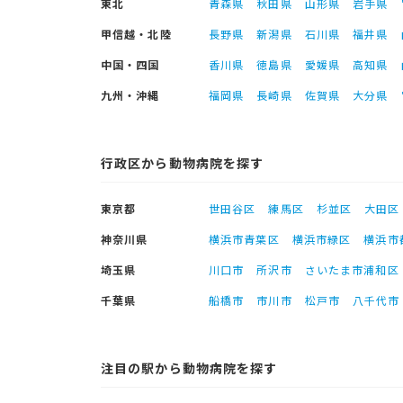
東北
青森県
秋田県
山形県
岩手県
甲信越・北陸
長野県
新潟県
石川県
福井県
中国・四国
香川県
徳島県
愛媛県
高知県
九州・沖縄
福岡県
長崎県
佐賀県
大分県
行政区から動物病院を探す
東京都
世田谷区
練馬区
杉並区
大田区
神奈川県
横浜市青葉区
横浜市緑区
横浜市
埼玉県
川口市
所沢市
さいたま市浦和区
千葉県
船橋市
市川市
松戸市
八千代市
注目の駅から動物病院を探す