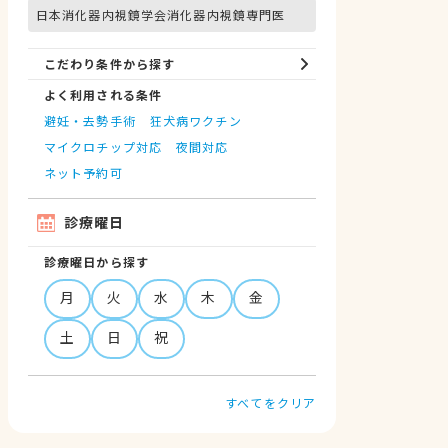
日本消化器内視鏡学会消化器内視鏡専門医
こだわり条件から探す
よく利用される条件
避妊・去勢手術
狂犬病ワクチン
マイクロチップ対応
夜間対応
ネット予約可
診療曜日
診療曜日から探す
月
火
水
木
金
土
日
祝
すべてをクリア