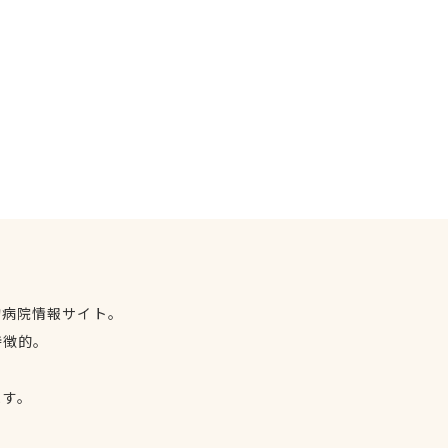
物病院情報サイト。
特徴的。
、
ます。