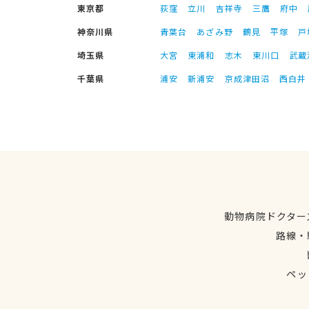
東京都
荻窪
立川
吉祥寺
三鷹
府中
神奈川県
青葉台
あざみ野
鶴見
平塚
戸
埼玉県
大宮
東浦和
志木
東川口
武蔵
千葉県
浦安
新浦安
京成津田沼
西白井
動物病院ドクター
路線・
ペッ