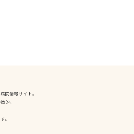
物病院情報サイト。
特徴的。
、
ます。