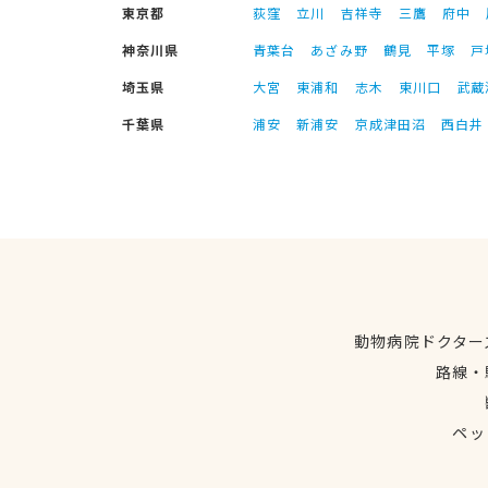
東京都
荻窪
立川
吉祥寺
三鷹
府中
神奈川県
青葉台
あざみ野
鶴見
平塚
戸
埼玉県
大宮
東浦和
志木
東川口
武蔵
千葉県
浦安
新浦安
京成津田沼
西白井
動物病院ドクター
路線・
ペッ