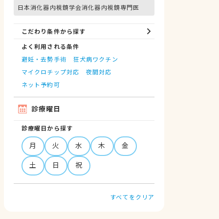
日本消化器内視鏡学会消化器内視鏡専門医
こだわり条件から探す
よく利用される条件
避妊・去勢手術
狂犬病ワクチン
マイクロチップ対応
夜間対応
ネット予約可
診療曜日
診療曜日から探す
月
火
水
木
金
土
日
祝
すべてをクリア