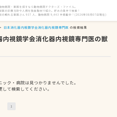
動物病院・獣医を探すなら動物病院ドクターズ・ファイル。
獣医の診療方針や人柄を独自取材で紹介。好みの条件で検索！
街の頼れる獣医さん 937 人、動物病院 9,443 件掲載中！(2026年08月07日現在)
日本消化器内視鏡学会消化器内視鏡専門医
の検索結果
化器内視鏡学会消化器内視鏡専門医の獣
ニック・病院は見つかりませんでした。
更して検索してください。
1