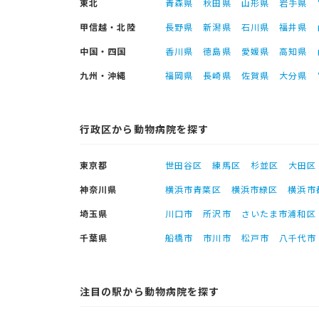
東北
青森県
秋田県
山形県
岩手県
甲信越・北陸
長野県
新潟県
石川県
福井県
中国・四国
香川県
徳島県
愛媛県
高知県
九州・沖縄
福岡県
長崎県
佐賀県
大分県
行政区から動物病院を探す
東京都
世田谷区
練馬区
杉並区
大田区
神奈川県
横浜市青葉区
横浜市緑区
横浜市
埼玉県
川口市
所沢市
さいたま市浦和区
千葉県
船橋市
市川市
松戸市
八千代市
注目の駅から動物病院を探す