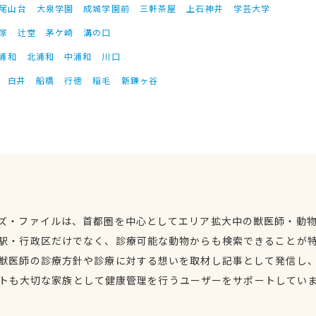
尾山台
大泉学園
成城学園前
三軒茶屋
上石神井
学芸大学
塚
辻堂
茅ケ崎
溝の口
浦和
北浦和
中浦和
川口
白井
船橋
行徳
稲毛
新鎌ヶ谷
ズ・ファイルは、首都圏を中心としてエリア拡大中の獣医師・動
駅・行政区だけでなく、診療可能な動物からも検索できることが
獣医師の診療方針や診療に対する想いを取材し記事として発信し
トも大切な家族として健康管理を行うユーザーをサポートしてい