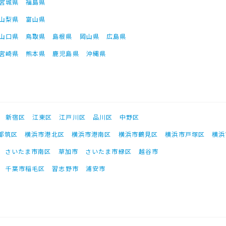
宮城県
福島県
山梨県
富山県
山口県
鳥取県
島根県
岡山県
広島県
宮崎県
熊本県
鹿児島県
沖縄県
新宿区
江東区
江戸川区
品川区
中野区
都筑区
横浜市港北区
横浜市港南区
横浜市鶴見区
横浜市戸塚区
横浜
さいたま市南区
草加市
さいたま市緑区
越谷市
千葉市稲毛区
習志野市
浦安市