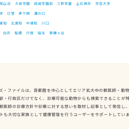
尾山台
大泉学園
成城学園前
三軒茶屋
上石神井
学芸大学
塚
辻堂
茅ケ崎
溝の口
浦和
北浦和
中浦和
川口
白井
船橋
行徳
稲毛
新鎌ヶ谷
ズ・ファイルは、首都圏を中心としてエリア拡大中の獣医師・動
駅・行政区だけでなく、診療可能な動物からも検索できることが
獣医師の診療方針や診療に対する想いを取材し記事として発信し
トも大切な家族として健康管理を行うユーザーをサポートしてい