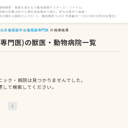
動物病院・獣医を探すなら動物病院ドクターズ・ファイル。
獣医の診療方針や人柄を独自取材で紹介。好みの条件で検索！
街の頼れる獣医さん 937 人、動物病院 9,443 件掲載中！(2026年08月08日現在)
日本循環器学会循環器専門医
の検索結果
器専門医)の獣医・動物病院一覧
ニック・病院は見つかりませんでした。
更して検索してください。
1