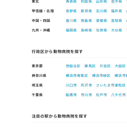
東北
青森県
秋田県
山形県
岩手県
甲信越・北陸
長野県
新潟県
石川県
福井県
中国・四国
香川県
徳島県
愛媛県
高知県
九州・沖縄
福岡県
長崎県
佐賀県
大分県
行政区から動物病院を探す
東京都
世田谷区
練馬区
杉並区
大田区
神奈川県
横浜市青葉区
横浜市緑区
横浜市
埼玉県
川口市
所沢市
さいたま市浦和区
千葉県
船橋市
市川市
松戸市
八千代市
注目の駅から動物病院を探す