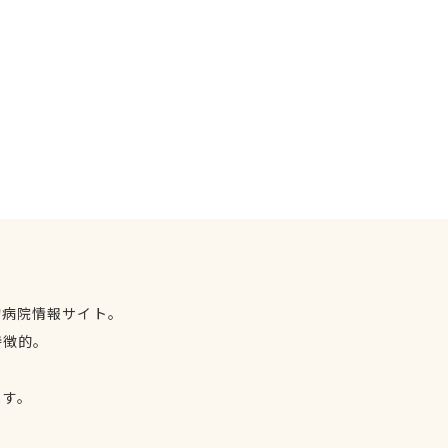
物病院情報サイト。
特徴的。
、
ます。