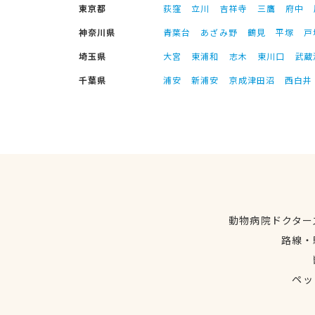
東京都
荻窪
立川
吉祥寺
三鷹
府中
神奈川県
青葉台
あざみ野
鶴見
平塚
戸
埼玉県
大宮
東浦和
志木
東川口
武蔵
千葉県
浦安
新浦安
京成津田沼
西白井
動物病院ドクター
路線・
ペッ